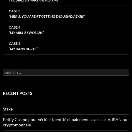
THE DIALYSIS MACHINE ALARMS!
CASE 3
“MRS. S, YOU AREN’T GETTING ENOUGH DIALYSIS”
CASE 4
“MY ARM IS SWOLLEN”
CASE 5
“MY HAND HURTS”
Search
for:
RECENT POSTS
Stake
Betify Casino pour vérifier identité et paiements avec carte, IBAN ou
cryptomonnaie