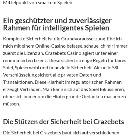
Mittelpunkt von smartem Spielen.
Ein geschützter und zuverlässiger
Rahmen für intelligentes Spielen
Komplette Sicherheit ist die Grundvoraussetzung. Ehe ich
mich mit einem Online-Casino befasse, schaue ich mir immer
zuerst die Lizenz an. Crazebets Casino agiert unter einer
renommierten Lizenz. Diese sichert strenge Regeln für faires
Spiel, Spielerwohl und finanzielle Sicherheit. Aktuelle SSL-
Verschlüsselung sichert alle privaten Daten und
Transaktionen. Diese Klarheit im regulatorischen Rahmen
erzeugt Vertrauen. Man kann sich auf das Spiel fokussieren,
ohne sich immer um die Hintergründe Gedanken machen zu
müssen.
Die Stützen der Sicherheit bei Crazebets
Die Sicherheit bei Crazebets baut sich auf verschiedenen