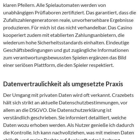
klaren Pfeilern. Alle Spielautomaten werden von
unabhängigen Prüflaboren zertifiziert. Das garantiert, dass die
Zufallszahlengeneratoren reale, unvorhersehbare Ergebnisse
produzieren. Für mich ist das nicht verhandelbar. Das Casino
kooperiert zudem mit etablierten Zahlungsanbietern, die
wiederum hohe Sicherheitsstandards einhalten. Eindeutige
Geschäftsbedingungen und gut zugängliche Informationen
zum verantwortungsbewussten Spielen ergänzen das Bild
einer seriösen Plattform, die den Spieler respektiert.
Datenvertraulichkeit als umgesetzte Praxis
Der Umgang mit privaten Daten wird oft verkannt. Crazebets
hält sich strikt an aktuelle Datenschutzbestimmungen, vor
allem an die DSGVO. Die Datenschutzerklärung ist
verständlich geschrieben. Sie informiert detailliert, welche
Daten wozu erhoben werden. Als Nutzer genieße ich dadurch
die Kontrolle. Ich kann nachvollziehen, was mit meinen Daten
abläuft, und meine Rechte auf Auskunft oder Löschung