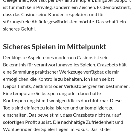
ist für mich kein Privileg, sondern ein Zeichen. Es demonstriert,
dass das Casino seine Kunden respektiert und für
störungsfreie Abläufe gewährleisten möchte. Das schafft ein
sicheres Gefühl.
Sicheres Spielen im Mittelpunkt
Der klügste Aspekt eines modernen Casinos ist sein
Bekenntnis für verantwortungsvolles Spielen. Crazebets hält
eine Sammlung praktischer Werkzeuge verfügbar, die mir
ermöglichen, die Kontrolle zu behalten. Ich kann selbst
Depositlimits, Zeitlimits oder Verlustobergrenzen bestimmen.
Eine temporäre Selbstsperrung oder dauerhafte
Kontosperrung ist mit wenigen Klicks durchführbar. Diese
Tools sind einfach zu lokalisieren und unkompliziert zu
einschalten. Das beweist mir, dass Crazebets nicht nur auf
sofortigen Profit aus ist. Die nachhaltige Zufriedenheit und
Wohlbefinden der Spieler liegen im Fokus. Das ist der