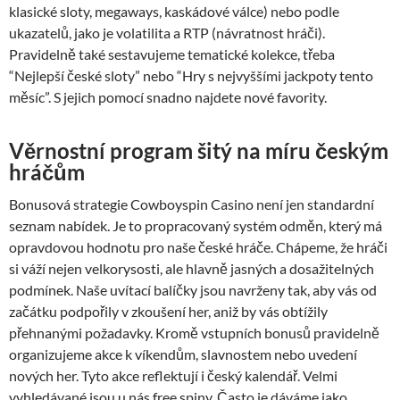
klasické sloty, megaways, kaskádové válce) nebo podle
ukazatelů, jako je volatilita a RTP (návratnost hráči).
Pravidelně také sestavujeme tematické kolekce, třeba
“Nejlepší české sloty” nebo “Hry s nejvyššími jackpoty tento
měsíc”. S jejich pomocí snadno najdete nové favority.
Věrnostní program šitý na míru českým
hráčům
Bonusová strategie Cowboyspin Casino není jen standardní
seznam nabídek. Je to propracovaný systém odměn, který má
opravdovou hodnotu pro naše české hráče. Chápeme, že hráči
si váží nejen velkorysosti, ale hlavně jasných a dosažitelných
podmínek. Naše uvítací balíčky jsou navrženy tak, aby vás od
začátku podpořily v zkoušení her, aniž by vás obtížily
přehnanými požadavky. Kromě vstupních bonusů pravidelně
organizujeme akce k víkendům, slavnostem nebo uvedení
nových her. Tyto akce reflektují i český kalendář. Velmi
vyhledávané jsou u nás free spiny. Často je dáváme jako