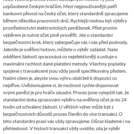
uzpůsobené českým hráčům. Mezi nejpoužívanější patří
bankovní převod na český účet, který standardně zpracujeme
během několika pracovních dnů. Rychlejší mohou být výběry
prostřednictvím elektronických peněženek. Před prvním
výběrem je nutné účet plně prověřit. Jde o standardní
bezpečnostní krok, který zabezpečuje vás i nás před podvody.
Jakmile je ověření hotovo, můžete o výběr zažádat. Naše
oddělení žádosti zpracovává co nejefektivněji a usiluje o
maximální rychlost dané platební metody. Všechny poplatky
spojené s transakcemi jsou vždy jasně specifikovány předem.
Naším cílem je, abyste svou výhru obdrželi k dispozici co
nejdříve. Uvědomujeme si, že možnost rychle disponovat
svými penězi je pro hráče zásadní. Proces jsme vylepšili tak, že
standardní doba zpracování výběru na ověřený účet je do 24
hodin od schválení žádosti. U větších výher může být z
bezpečnostních důvodů proces členěn do více transakcí. O
této standardní praxi vás vždy zpravujeme. Důraz klademe i na
přehlednost. V historii transakcí vždy uvidíte, zda je výběr