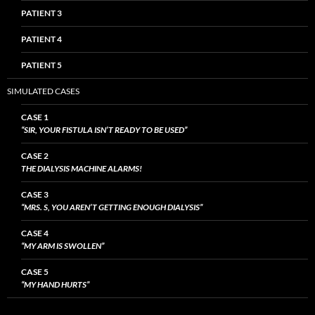
PATIENT 3
PATIENT 4
PATIENT 5
SIMULATED CASES
CASE 1
“SIR, YOUR FISTULA ISN’T READY TO BE USED”
CASE 2
THE DIALYSIS MACHINE ALARMS!
CASE 3
“MRS. S, YOU AREN’T GETTING ENOUGH DIALYSIS”
CASE 4
“MY ARM IS SWOLLEN”
CASE 5
“MY HAND HURTS”