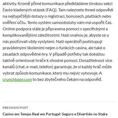
aktivity. Kromě přímé komunikace předkládáme širokou sekci
často kladených otázek (FAQ). Tam naleznete ihned odpovědi
na nejtypičtější dotazy o registraci, bonusech, platbách nebo
ověření účtu. Tento systém samoobsluhy vám má uspořit čas.
Online podpora stále je připravena pomoci s specifickými a
komplikovanějšími záležitostmi. Naší snahou je, abyste se u
nás pociťovali vždy vyslyšeni. Naši operátoři podstupují
pravidelnými školeními nejen o funkcích casina, ale také o
zásadách odpovědné hry. V případě potřeby tak dokážou
taktně orientovat hráče k vhodné pomoci. Dosažitelnost více
kanálů (chat, e-mail, telefon) garantuje, že si každý hráč může
vybrat způsob komunikace, který mu nejvíc vyhovuje. A
crunchbase.com
to bez zbytečného čekání na odpověď.
Post
PREVIOUS POST
navigation
Casino em Tempo Real em Portugal: Seguro e Divertido no Stake