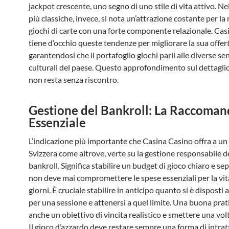
jackpot crescente, uno segno di uno stile di vita attivo. Ne
più classiche, invece, si nota un’attrazione costante per la 
giochi di carte con una forte componente relazionale. Ca
tiene d’occhio queste tendenze per migliorare la sua offert
garantendosi che il portafoglio giochi parli alle diverse sen
culturali del paese. Questo approfondimento sul dettagli
non resta senza riscontro.
Gestione del Bankroll: La Raccoma
Essenziale
L’indicazione più importante che Casina Casino offra a un 
Svizzera come altrove, verte su la gestione responsabile d
bankroll. Significa stabilire un budget di gioco chiaro e se
non deve mai compromettere le spese essenziali per la vita 
giorni. È cruciale stabilire in anticipo quanto si è disposti 
per una sessione e attenersi a quel limite. Una buona prati
anche un obiettivo di vincita realistico e smettere una vol
Il gioco d’azzardo deve restare sempre una forma di intra