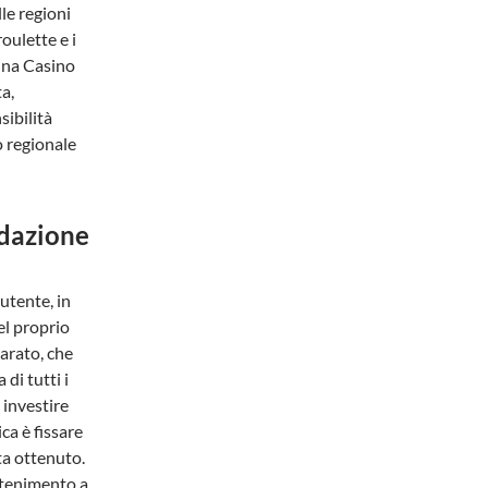
lle regioni
roulette e i
sina Casino
a,
sibilità
o regionale
ndazione
utente, in
el proprio
parato, che
di tutti i
a investire
ca è fissare
ta ottenuto.
ttenimento a