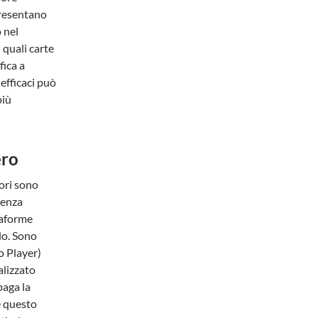
presentano
 nel
 quali carte
fica a
 efficaci può
più
ero
tori sono
ienza
taforme
llo. Sono
o Player)
alizzato
paga la
e questo