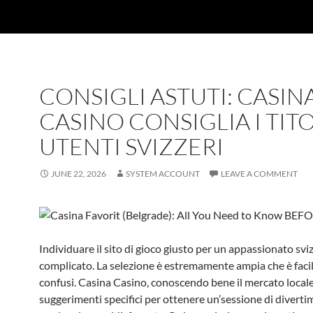
CONSIGLI ASTUTI: CASIN
CASINO CONSIGLIA I TITO
UTENTI SVIZZERI
JUNE 22, 2026
SYSTEM ACCOUNT
LEAVE A COMMENT
Individuare il sito di gioco giusto per un appassionato sviz
complicato. La selezione è estremamente ampia che è facil
confusi. Casina Casino, conoscendo bene il mercato local
suggerimenti specifici per ottenere un’sessione di divert