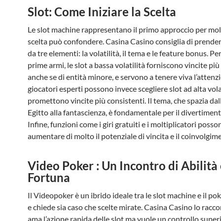
Slot: Come Iniziare la Scelta
Le slot machine rappresentano il primo approccio per molt
scelta può confondere. Casina Casino consiglia di prende
da tre elementi: la volatilità, il tema e le feature bonus. Per
prime armi, le slot a bassa volatilità forniscono vincite più
anche se di entità minore, e servono a tenere viva l’attenzi
giocatori esperti possono invece scegliere slot ad alta volat
promettono vincite più consistenti. Il tema, che spazia dal
Egitto alla fantascienza, è fondamentale per il divertiment
Infine, funzioni come i giri gratuiti e i moltiplicatori posso
aumentare di molto il potenziale di vincita e il coinvolgim
Video Poker : Un Incontro di Abilità
Fortuna
Il Videopoker è un ibrido ideale tra le slot machine e il po
e chiede sia caso che scelte mirate. Casina Casino lo racc
ama l’azione rapida delle slot ma vuole un controllo super