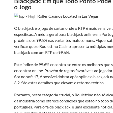
Blackjack: Em que Todo Ponto Pode
o Jogo
O blackjack é o jogo de cartas onde o RTP é mais sensível 
específicas. A média geral para blackjack online em Portug
próxima dos 99.5% nas variantes mais comuns. Fiquei sati
verificar que o Roulettino Casino apresenta múltiplas me
blackjack com um RTP de 99.6%.
Este índice de 99.6% encontra-se entre os melhores que 
encontrar online. Provém de regras favoráveis ao jogador
fica no soft 17, é possível dobrar após split e o blackjack 
3:2. São estes detalhes que elevam o retorno teórico.
Portanto, nesta categoria crucial, o Roulettino não só alc
da indústria como oferece condições que estão no topo 
português. Para o fã de blackjack, é uma excelente notícia
aqui uma das vantagens da casa mais baixas disponíveis.