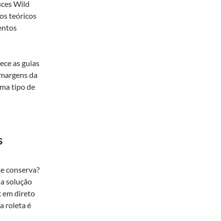
uces Wild
os teóricos
entos
ece as guias
 margens da
uma tipo de
s
se conserva?
 a solução
k em direto
 roleta é