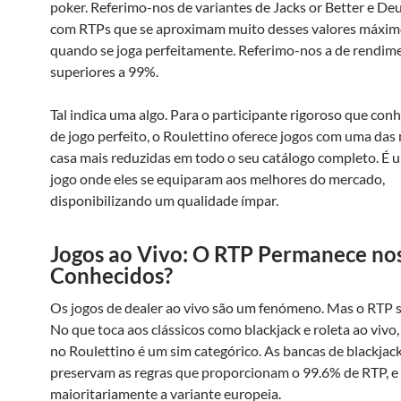
poker. Referimo-nos de variantes de Jacks or Better e De
com RTPs que se aproximam muito desses valores máxim
quando se joga perfeitamente. Referimo-nos a de rendim
superiores a 99%.
Tal indica uma algo. Para o participante rigoroso que conh
de jogo perfeito, o Roulettino oferece jogos com uma das
casa mais reduzidas em todo o seu catálogo completo. É 
jogo onde eles se equiparam aos melhores do mercado,
disponibilizando um qualidade ímpar.
Jogos ao Vivo: O RTP Permanece no
Conhecidos?
Os jogos de dealer ao vivo são um fenómeno. Mas o RTP 
No que toca aos clássicos como blackjack e roleta ao vivo,
no Roulettino é um sim categórico. As bancas de blackjac
preservam as regras que proporcionam o 99.6% de RTP, e a
maioritariamente a variante europeia.