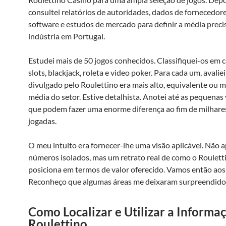
consultei relatórios de autoridades, dados de fornecedor
software e estudos de mercado para definir a média preci
indústria em Portugal.
Estudei mais de 50 jogos conhecidos. Classifiquei-os em c
slots, blackjack, roleta e video poker. Para cada um, avalie
divulgado pelo Roulettino era mais alto, equivalente ou m
média do setor. Estive detalhista. Anotei até as pequenas
que podem fazer uma enorme diferença ao fim de milhare
jogadas.
O meu intuito era fornecer-lhe uma visão aplicável. Não 
números isolados, mas um retrato real de como o Roulett
posiciona em termos de valor oferecido. Vamos então aos
Reconheço que algumas áreas me deixaram surpreendido
Como Localizar e Utilizar a Informa
Roulettino