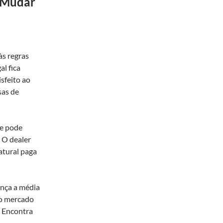
 Mudar
às regras
al fica
sfeito ao
sas de
se pode
. O dealer
natural paga
ança a média
do mercado
. Encontra