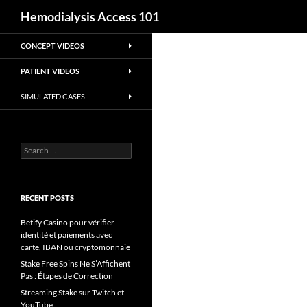
Search
Hemodialysis Access 101
Skip
CONCEPT VIDEOS
to
content
PATIENT VIDEOS
SIMULATED CASES
Search
for:
RECENT POSTS
Betify Casino pour vérifier
identité et paiements avec
carte, IBAN ou cryptomonnaie
Stake Free Spins Ne S’Affichent
Pas : Étapes de Correction
Streaming Stake sur Twitch et
YouTube