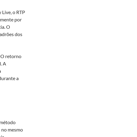
 Live, o RTP
lmente por
ia. O
padrões dos
. O retorno
. A
a
durante a
m método
os no mesmo
is,