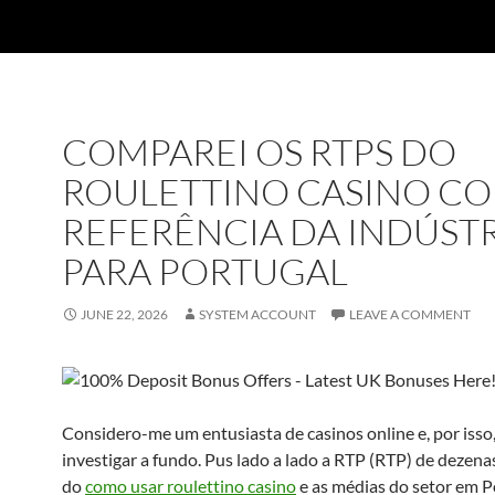
COMPAREI OS RTPS DO
ROULETTINO CASINO CO
REFERÊNCIA DA INDÚST
PARA PORTUGAL
JUNE 22, 2026
SYSTEM ACCOUNT
LEAVE A COMMENT
Considero-me um entusiasta de casinos online e, por isso,
investigar a fundo. Pus lado a lado a RTP (RTP) de dezena
do
como usar roulettino casino
e as médias do setor em P