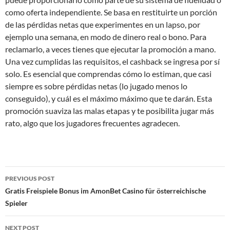
como oferta independiente. Se basa en restituirte un porción
de las pérdidas netas que experimentes en un lapso, por
ejemplo una semana, en modo de dinero real o bono. Para
reclamarlo, a veces tienes que ejecutar la promoción a mano.
Una vez cumplidas las requisitos, el cashback se ingresa por sí
solo. Es esencial que comprendas cómo lo estiman, que casi
siempre es sobre pérdidas netas (lo jugado menos lo
conseguido), y cuál es el máximo máximo que te darán. Esta
promoción suaviza las malas etapas y te posibilita jugar más
rato, algo que los jugadores frecuentes agradecen.
Post
PREVIOUS POST
navigation
Gratis Freispiele Bonus im AmonBet Casino für österreichische
Spieler
NEXT POST