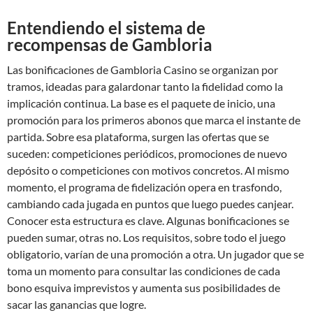
Entendiendo el sistema de
recompensas de Gambloria
Las bonificaciones de Gambloria Casino se organizan por
tramos, ideadas para galardonar tanto la fidelidad como la
implicación continua. La base es el paquete de inicio, una
promoción para los primeros abonos que marca el instante de
partida. Sobre esa plataforma, surgen las ofertas que se
suceden: competiciones periódicos, promociones de nuevo
depósito o competiciones con motivos concretos. Al mismo
momento, el programa de fidelización opera en trasfondo,
cambiando cada jugada en puntos que luego puedes canjear.
Conocer esta estructura es clave. Algunas bonificaciones se
pueden sumar, otras no. Los requisitos, sobre todo el juego
obligatorio, varían de una promoción a otra. Un jugador que se
toma un momento para consultar las condiciones de cada
bono esquiva imprevistos y aumenta sus posibilidades de
sacar las ganancias que logre.