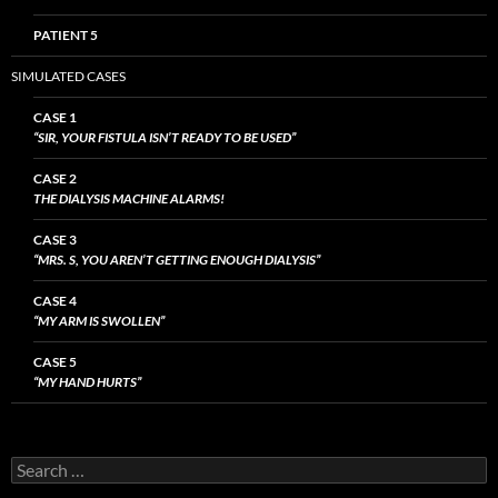
PATIENT 5
SIMULATED CASES
CASE 1
“SIR, YOUR FISTULA ISN’T READY TO BE USED”
CASE 2
THE DIALYSIS MACHINE ALARMS!
CASE 3
“MRS. S, YOU AREN’T GETTING ENOUGH DIALYSIS”
CASE 4
“MY ARM IS SWOLLEN”
CASE 5
“MY HAND HURTS”
Search
for: