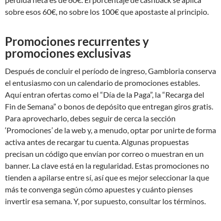
sobre esos 60€, no sobre los 100€ que apostaste al principio.
Promociones recurrentes y
promociones exclusivas
Después de concluir el período de ingreso, Gambloria conserva
el entusiasmo con un calendario de promociones estables.
Aquí entran ofertas como el “Día de la Paga”, la “Recarga del
Fin de Semana” o bonos de depósito que entregan giros gratis.
Para aprovecharlo, debes seguir de cerca la sección
‘Promociones’ de la web y, a menudo, optar por unirte de forma
activa antes de recargar tu cuenta. Algunas propuestas
precisan un código que envían por correo o muestran en un
banner. La clave está en la regularidad. Estas promociones no
tienden a apilarse entre sí, así que es mejor seleccionar la que
más te convenga según cómo apuestes y cuánto pienses
invertir esa semana. Y, por supuesto, consultar los términos.