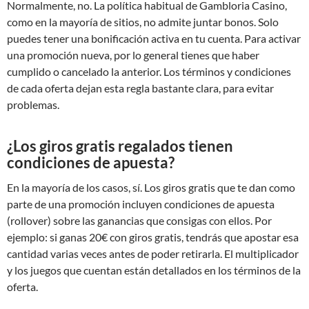
Normalmente, no. La política habitual de Gambloria Casino,
como en la mayoría de sitios, no admite juntar bonos. Solo
puedes tener una bonificación activa en tu cuenta. Para activar
una promoción nueva, por lo general tienes que haber
cumplido o cancelado la anterior. Los términos y condiciones
de cada oferta dejan esta regla bastante clara, para evitar
problemas.
¿Los giros gratis regalados tienen
condiciones de apuesta?
En la mayoría de los casos, sí. Los giros gratis que te dan como
parte de una promoción incluyen condiciones de apuesta
(rollover) sobre las ganancias que consigas con ellos. Por
ejemplo: si ganas 20€ con giros gratis, tendrás que apostar esa
cantidad varias veces antes de poder retirarla. El multiplicador
y los juegos que cuentan están detallados en los términos de la
oferta.