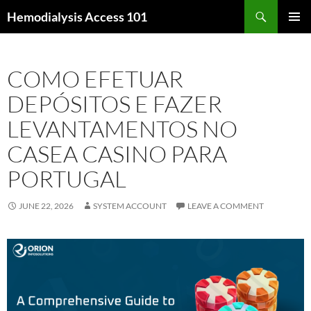
Skip
Search
Hemodialysis Access 101
to
PRIMAR
content
MENU
COMO EFETUAR
DEPÓSITOS E FAZER
LEVANTAMENTOS NO
CASEA CASINO PARA
PORTUGAL
JUNE 22, 2026
SYSTEM ACCOUNT
LEAVE A COMMENT