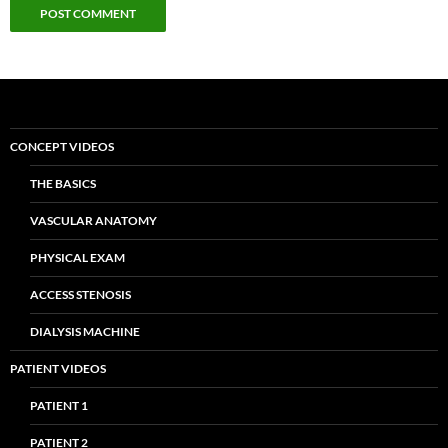
CONCEPT VIDEOS
THE BASICS
VASCULAR ANATOMY
PHYSICAL EXAM
ACCESS STENOSIS
DIALYSIS MACHINE
PATIENT VIDEOS
PATIENT 1
PATIENT 2