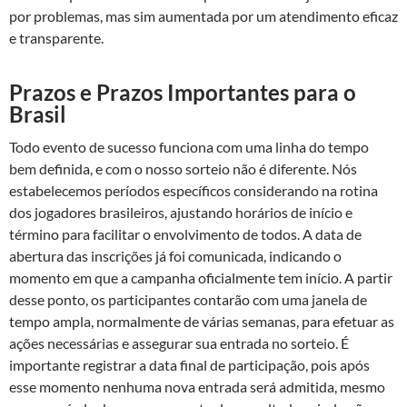
por problemas, mas sim aumentada por um atendimento eficaz
e transparente.
Prazos e Prazos Importantes para o
Brasil
Todo evento de sucesso funciona com uma linha do tempo
bem definida, e com o nosso sorteio não é diferente. Nós
estabelecemos períodos específicos considerando na rotina
dos jogadores brasileiros, ajustando horários de início e
término para facilitar o envolvimento de todos. A data de
abertura das inscrições já foi comunicada, indicando o
momento em que a campanha oficialmente tem início. A partir
desse ponto, os participantes contarão com uma janela de
tempo ampla, normalmente de várias semanas, para efetuar as
ações necessárias e assegurar sua entrada no sorteio. É
importante registrar a data final de participação, pois após
esse momento nenhuma nova entrada será admitida, mesmo