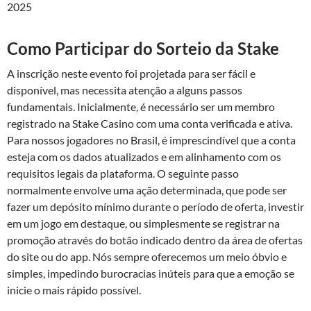
Como Participar do Sorteio da Stake
A inscrição neste evento foi projetada para ser fácil e
disponível, mas necessita atenção a alguns passos
fundamentais. Inicialmente, é necessário ser um membro
registrado na Stake Casino com uma conta verificada e ativa.
Para nossos jogadores no Brasil, é imprescindível que a conta
esteja com os dados atualizados e em alinhamento com os
requisitos legais da plataforma. O seguinte passo
normalmente envolve uma ação determinada, que pode ser
fazer um depósito mínimo durante o período de oferta, investir
em um jogo em destaque, ou simplesmente se registrar na
promoção através do botão indicado dentro da área de ofertas
do site ou do app. Nós sempre oferecemos um meio óbvio e
simples, impedindo burocracias inúteis para que a emoção se
inicie o mais rápido possível.