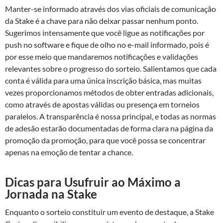
Manter-se informado através dos vias oficiais de comunicação
da Stake é a chave para não deixar passar nenhum ponto.
Sugerimos intensamente que você ligue as notificações por
push no software e fique de olho no e-mail informado, pois é
por esse meio que mandaremos notificações e validações
relevantes sobre o progresso do sorteio. Salientamos que cada
conta é válida para uma única inscrição básica, mas muitas
vezes proporcionamos métodos de obter entradas adicionais,
como através de apostas válidas ou presença em torneios
paralelos. A transparência é nossa principal, e todas as normas
de adesão estarão documentadas de forma clara na página da
promoção da promoção, para que você possa se concentrar
apenas na emoção de tentar a chance.
Dicas para Usufruir ao Máximo a
Jornada na Stake
Enquanto o sorteio constituir um evento de destaque, a Stake