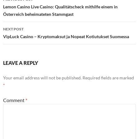
navigation
Lemon Casino Live Casino: Qualitätscheck mithilfe einem in
Österreich beheimateten Stammgast
NEXT POST
VipLuck Casino – Kryptomaksut ja Nopeat Kotiutukset Suomessa
LEAVE A REPLY
Your email address will not be published.
Required fields are marked
*
Comment
*