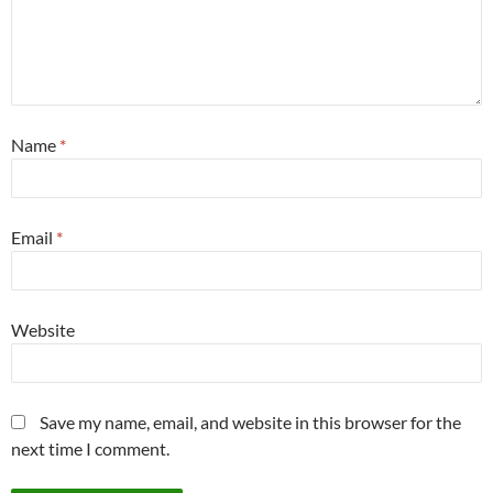
Name
*
Email
*
Website
Save my name, email, and website in this browser for the
next time I comment.