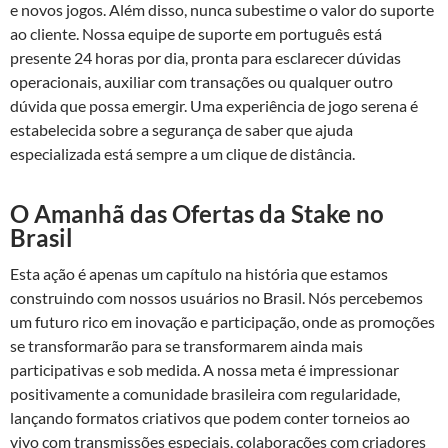
e novos jogos. Além disso, nunca subestime o valor do suporte
ao cliente. Nossa equipe de suporte em português está
presente 24 horas por dia, pronta para esclarecer dúvidas
operacionais, auxiliar com transações ou qualquer outro
dúvida que possa emergir. Uma experiência de jogo serena é
estabelecida sobre a segurança de saber que ajuda
especializada está sempre a um clique de distância.
O Amanhã das Ofertas da Stake no
Brasil
Esta ação é apenas um capítulo na história que estamos
construindo com nossos usuários no Brasil. Nós percebemos
um futuro rico em inovação e participação, onde as promoções
se transformarão para se transformarem ainda mais
participativas e sob medida. A nossa meta é impressionar
positivamente a comunidade brasileira com regularidade,
lançando formatos criativos que podem conter torneios ao
vivo com transmissões especiais, colaborações com criadores