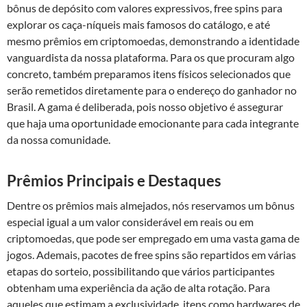
bônus de depósito com valores expressivos, free spins para
explorar os caça-níqueis mais famosos do catálogo, e até
mesmo prêmios em criptomoedas, demonstrando a identidade
vanguardista da nossa plataforma. Para os que procuram algo
concreto, também preparamos itens físicos selecionados que
serão remetidos diretamente para o endereço do ganhador no
Brasil. A gama é deliberada, pois nosso objetivo é assegurar
que haja uma oportunidade emocionante para cada integrante
da nossa comunidade.
Prêmios Principais e Destaques
Dentre os prêmios mais almejados, nós reservamos um bônus
especial igual a um valor considerável em reais ou em
criptomoedas, que pode ser empregado em uma vasta gama de
jogos. Ademais, pacotes de free spins são repartidos em várias
etapas do sorteio, possibilitando que vários participantes
obtenham uma experiência da ação de alta rotação. Para
aqueles que estimam a exclusividade, itens como hardwares de