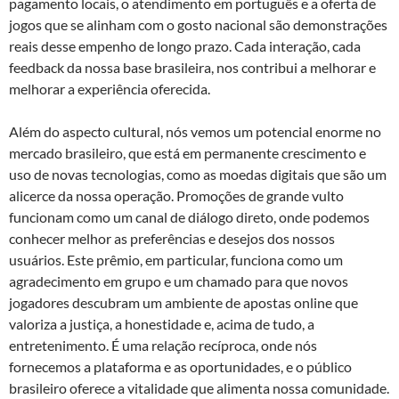
pagamento locais, o atendimento em português e a oferta de
jogos que se alinham com o gosto nacional são demonstrações
reais desse empenho de longo prazo. Cada interação, cada
feedback da nossa base brasileira, nos contribui a melhorar e
melhorar a experiência oferecida.
Além do aspecto cultural, nós vemos um potencial enorme no
mercado brasileiro, que está em permanente crescimento e
uso de novas tecnologias, como as moedas digitais que são um
alicerce da nossa operação. Promoções de grande vulto
funcionam como um canal de diálogo direto, onde podemos
conhecer melhor as preferências e desejos dos nossos
usuários. Este prêmio, em particular, funciona como um
agradecimento em grupo e um chamado para que novos
jogadores descubram um ambiente de apostas online que
valoriza a justiça, a honestidade e, acima de tudo, a
entretenimento. É uma relação recíproca, onde nós
fornecemos a plataforma e as oportunidades, e o público
brasileiro oferece a vitalidade que alimenta nossa comunidade.