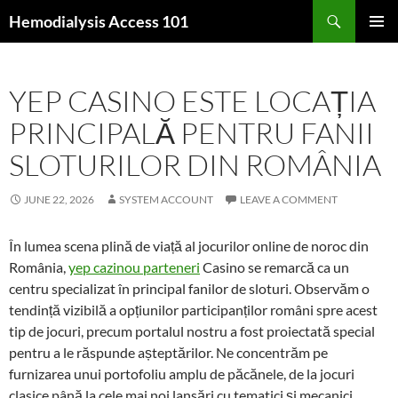
Skip
Search
Hemodialysis Access 101
to
PRIMAR
content
MENU
YEP CASINO ESTE LOCAȚIA
PRINCIPALĂ PENTRU FANII
SLOTURILOR DIN ROMÂNIA
JUNE 22, 2026
SYSTEM ACCOUNT
LEAVE A COMMENT
În lumea scena plină de viață al jocurilor online de noroc din
România,
yep cazinou parteneri
Casino se remarcă ca un
centru specializat în principal fanilor de sloturi. Observăm o
tendință vizibilă a opțiunilor participanților români spre acest
tip de jocuri, precum portalul nostru a fost proiectată special
pentru a le răspunde așteptărilor. Ne concentrăm pe
furnizarea unui portofoliu amplu de păcănele, de la jocuri
clasice până la cele mai noi lansări cu tematici și mecanici