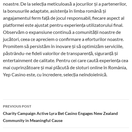
noastre. De la selecția meticuloasă a jocurilor și a partenerilor,
la bonusurile adaptate, asistența în limba română și
angajamentul ferm față de jocul responsabil, fiecare aspect al
platformei este ajustat pentru experiența utilizatorului final.
Observăm o expansiune continuă a comunității noastre de
jucători, ceea ce apreciem o confirmare a eforturilor noastre.
Promitem să persistăm în inovare și să optimizăm serviciile,
păstrându-ne fideli valorilor de transparență, siguranță și
entertainment de calitate. Pentru cei care caută experiența cea
mai cuprinzătoare și mai plăcută de sloturi online în România,
Yep Casino este, cu încredere, selecția neîndoielnică.
Post
PREVIOUS POST
navigation
Charity Campaign Active Lyra Bet Casino Engages New Zealand
Community in Meaningful Cause