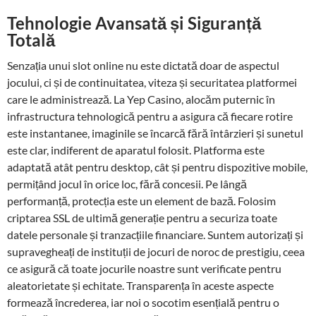
Tehnologie Avansată și Siguranță
Totală
Senzația unui slot online nu este dictată doar de aspectul
jocului, ci și de continuitatea, viteza și securitatea platformei
care le administrează. La Yep Casino, alocăm puternic în
infrastructura tehnologică pentru a asigura că fiecare rotire
este instantanee, imaginile se încarcă fără întârzieri și sunetul
este clar, indiferent de aparatul folosit. Platforma este
adaptată atât pentru desktop, cât și pentru dispozitive mobile,
permițând jocul în orice loc, fără concesii. Pe lângă
performanță, protecția este un element de bază. Folosim
criptarea SSL de ultimă generație pentru a securiza toate
datele personale și tranzacțiile financiare. Suntem autorizați și
supravegheați de instituții de jocuri de noroc de prestigiu, ceea
ce asigură că toate jocurile noastre sunt verificate pentru
aleatorietate și echitate. Transparența în aceste aspecte
formează încrederea, iar noi o socotim esențială pentru o