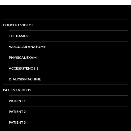
CONCEPT VIDEOS
THE BASICS
VASCULAR ANATOMY
PHYSICAL EXAM
ACCESS STENOSIS
DIALYSIS MACHINE
PATIENT VIDEOS
PATIENT 1
PATIENT 2
PATIENT 3