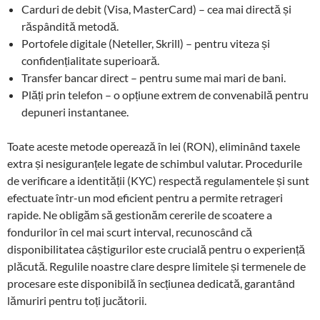
Carduri de debit (Visa, MasterCard) – cea mai directă și
răspândită metodă.
Portofele digitale (Neteller, Skrill) – pentru viteza și
confidențialitate superioară.
Transfer bancar direct – pentru sume mai mari de bani.
Plăți prin telefon – o opțiune extrem de convenabilă pentru
depuneri instantanee.
Toate aceste metode operează în lei (RON), eliminând taxele
extra și nesiguranțele legate de schimbul valutar. Procedurile
de verificare a identității (KYC) respectă regulamentele și sunt
efectuate într-un mod eficient pentru a permite retrageri
rapide. Ne obligăm să gestionăm cererile de scoatere a
fondurilor în cel mai scurt interval, recunoscând că
disponibilitatea câștigurilor este crucială pentru o experiență
plăcută. Regulile noastre clare despre limitele și termenele de
procesare este disponibilă în secțiunea dedicată, garantând
lămuriri pentru toți jucătorii.