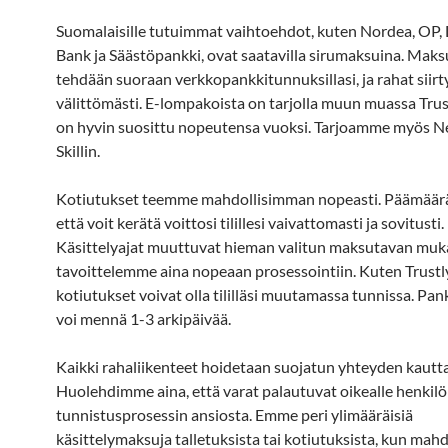
Suomalaisille tutuimmat vaihtoehdot, kuten Nordea, OP,
Bank ja Säästöpankki, ovat saatavilla sirumaksuina. Ma
tehdään suoraan verkkopankkitunnuksillasi, ja rahat siirt
välittömästi. E-lompakoista on tarjolla muun muassa Trus
on hyvin suosittu nopeutensa vuoksi. Tarjoamme myös Net
Skillin.
Kotiutukset teemme mahdollisimman nopeasti. Päämää
että voit kerätä voittosi tilillesi vaivattomasti ja sovitusti.
Käsittelyajat muuttuvat hieman valitun maksutavan muk
tavoittelemme aina nopeaan prosessointiin. Kuten Trustl
kotiutukset voivat olla tililläsi muutamassa tunnissa. Pan
voi mennä 1-3 arkipäivää.
Kaikki rahaliikenteet hoidetaan suojatun yhteyden kautta
Huolehdimme aina, että varat palautuvat oikealle henkilö
tunnistusprosessin ansiosta. Emme peri ylimääräisiä
käsittelymaksuja talletuksista tai kotiutuksista, kun mahdo