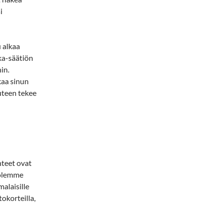
i
 alkaa
ka-säätiön
in.
kaa sinun
uteen tekee
nteet ovat
 olemme
alaisille
tokorteilla,