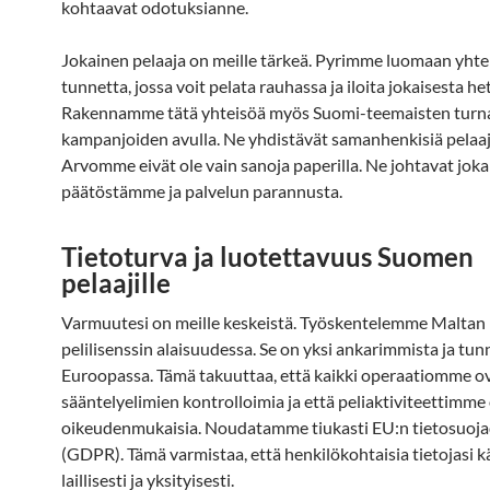
kohtaavat odotuksianne.
Jokainen pelaaja on meille tärkeä. Pyrimme luomaan yhte
tunnetta, jossa voit pelata rauhassa ja iloita jokaisesta he
Rakennamme tätä yhteisöä myös Suomi-teemaisten turna
kampanjoiden avulla. Ne yhdistävät samanhenkisiä pelaaj
Arvomme eivät ole vain sanoja paperilla. Ne johtavat joka
päätöstämme ja palvelun parannusta.
Tietoturva ja luotettavuus Suomen
pelaajille
Varmuutesi on meille keskeistä. Työskentelemme Malta
pelilisenssin alaisuudessa. Se on yksi ankarimmista ja tu
Euroopassa. Tämä takuuttaa, että kaikki operaatiomme o
sääntelyelimien kontrolloimia ja että peliaktiviteettimme
oikeudenmukaisia. Noudatamme tiukasti EU:n tietosuojad
(GDPR). Tämä varmistaa, että henkilökohtaisia tietojasi k
laillisesti ja yksityisesti.