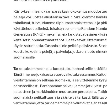
Käsityksemme mukaan paras kasinokokemus muodostuu
pelaaja voi luottaa alustaansa täysin. Siksi olemme hankk
toimiluvat, turvaudumme riippumattomia testaajia ja p
käyttöehdot selkeinä. Jokaisen peliemme Random Numb
Generators (RNG) -mekanismeja tarkistavat esimerkiks
kaltaiset riippumattomat tahot. He takaavat, että tulokse
täysin satunnaisia. Casoola ei ole pelkkä pelisivusto. Se o
koottu kokoelma pelejä ja palveluja, jotka on luotu nim
suomalaisille.
Tarkoituksemme on olla luotettu kumppani teille pitkällä 
Tämä ilmenee jokaisessa vuorovaikutuksessamme. Kaikki
viestintämme on selkeää suomeksi, ja selvittelemme kys
perusteellisesti. Parannamme palvelujamme jatkuvasti pe
palautteen ja markkinoiden muutosten perusteella. Tut
suomalaista pelikulttuuria ja sääntelyä tarkasti. Tällä tavo
varmistamme, että tarjoamamme palvelut ovat ajan tasall