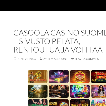
CASOOLA CASINO SUOM
– SIVUSTO PELATA,
RENTOUTUA JA VOITTAA
JUNE 22, 2026
SYSTEM ACCOUNT
LEAVE A COMMENT