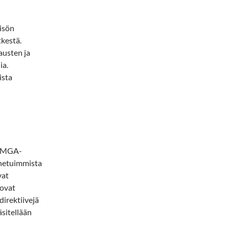
isön
tkestä.
usten ja
ia.
ista
n MGA-
nnetuimmista
vat
 ovat
irektiivejä
äsitellään