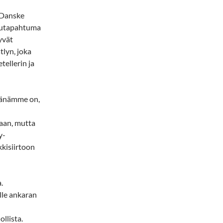
 Danske
ksutapahtuma
yvät
tlyn, joka
ellerin ja
ränämme on,
aan, mutta
y-
kkisiirtoon
.
lle ankaran
llista.