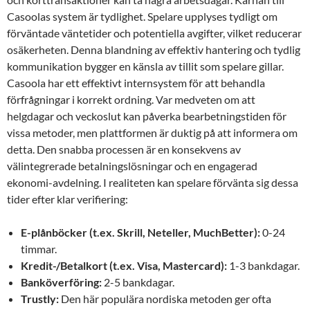
Casoolas system är tydlighet. Spelare upplyses tydligt om
förväntade väntetider och potentiella avgifter, vilket reducerar
osäkerheten. Denna blandning av effektiv hantering och tydlig
kommunikation bygger en känsla av tillit som spelare gillar.
Casoola har ett effektivt internsystem för att behandla
förfrågningar i korrekt ordning. Var medveten om att
helgdagar och veckoslut kan påverka bearbetningstiden för
vissa metoder, men plattformen är duktig på att informera om
detta. Den snabba processen är en konsekvens av
välintegrerade betalningslösningar och en engagerad
ekonomi-avdelning. I realiteten kan spelare förvänta sig dessa
tider efter klar verifiering:
E-plånböcker (t.ex. Skrill, Neteller, MuchBetter):
0-24
timmar.
Kredit-/Betalkort (t.ex. Visa, Mastercard):
1-3 bankdagar.
Banköverföring:
2-5 bankdagar.
Trustly:
Den här populära nordiska metoden ger ofta