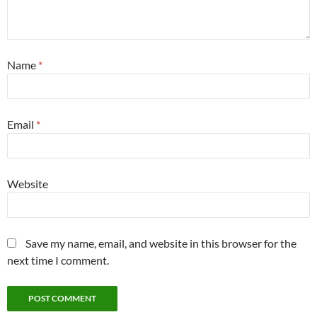
Name
*
Email
*
Website
Save my name, email, and website in this browser for the
next time I comment.