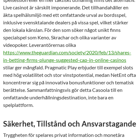
Live casinot är särskilt imponerande. Det tillhandahåller en
äkta spelhälsmiljö med ett omfattande urval av bordsspel,
inklusive svensktalande dealers på vissa spel, vilket stärker
den lokala känslan. För den som söker något unikt finns
specialspel som Keno, Skrachar och olika varianter av
videopoker. Leverantörernas olika
https://www.theguardian.com/society/2020/feb/13/shares-
in-betting-firms-plunge-suggested-cap-in-online-casinos
stilar ger mångfald. Pragmatic Play erbjuder till exempel slots
med hög volatilitet och stor vinstpotential, medan NetEnt ofta
koncentrerar sig på innovativa bonusfunktioner och tematisk
berättelse. Sammanfattningsvis gör detta Casoola till en
omfattande underhållningsdestination, inte bara en
spelplattform.
Säkerhet, Tillstånd och Ansvarstagande
Tryggheten för spelares privat information och monetära