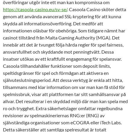
överföringar utgör inte ett man kan kompromissa om
https://casoola-casino.eu/sv-se/
. Casoola Casino sköter detta
genom att använda avancerad SSL-kryptering för att kunna
skydda all informationsöverföring. Det medför att
informationen oläsbar för obehöriga. Som tidigare nämnt har
casinot tillstånd från Malta Gaming Authority (MGA). Det
innebär att det är tvunget följa hårda regler för spel fairness,
ansvarsfullhet och skyddande mot penningtvätt. Dessa
insatser utökas av ett kraftfullt engagemang för spelansvar.
Casoola tillhandahåller funktioner som deposit limits,
speltidsgränser för spel och förmågan att aktivera en
självuteslutningsperiod. Att dessa verktyg är enkla att hitta,
tillsammans med klar information om var man kan få stöd för
spelmissbruk, visar att plattformen tar sitt samhällsansvar på
allvar. Det resulterar i en skyddad miljö där man kan spela med
ro och trygghet. Extra säkerhetslager omfattar regelbundna
revisioner av spelmaskineriernas RNG:er (RNG) av
självständiga organisationer som eCOGRA eller iTech Labs.
Detta säkerställer att samtliga spelresultat är totalt