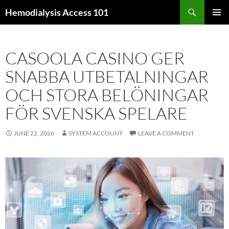
Skip
Search
Hemodialysis Access 101
to
PRIMAR
content
MENU
CASOOLA CASINO GER
SNABBA UTBETALNINGAR
OCH STORA BELÖNINGAR
FÖR SVENSKA SPELARE
JUNE 22, 2026
SYSTEM ACCOUNT
LEAVE A COMMENT