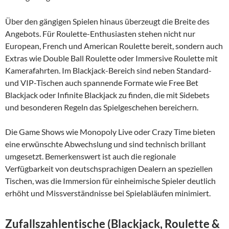
Über den gängigen Spielen hinaus überzeugt die Breite des
Angebots. Für Roulette-Enthusiasten stehen nicht nur
European, French und American Roulette bereit, sondern auch
Extras wie Double Ball Roulette oder Immersive Roulette mit
Kamerafahrten. Im Blackjack-Bereich sind neben Standard-
und VIP-Tischen auch spannende Formate wie Free Bet
Blackjack oder Infinite Blackjack zu finden, die mit Sidebets
und besonderen Regeln das Spielgeschehen bereichern.
Die Game Shows wie Monopoly Live oder Crazy Time bieten
eine erwünschte Abwechslung und sind technisch brillant
umgesetzt. Bemerkenswert ist auch die regionale
Verfügbarkeit von deutschsprachigen Dealern an speziellen
Tischen, was die Immersion für einheimische Spieler deutlich
erhöht und Missverständnisse bei Spielabläufen minimiert.
Zufallszahlentische (Blackjack, Roulette &