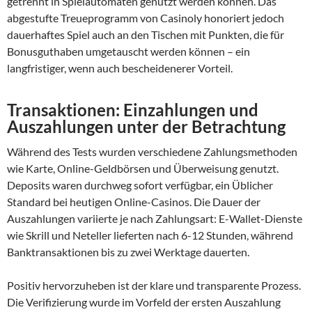
getrennt in Spielautomaten genutzt werden können. Das
abgestufte Treueprogramm von Casinoly honoriert jedoch
dauerhaftes Spiel auch an den Tischen mit Punkten, die für
Bonusguthaben umgetauscht werden können – ein
langfristiger, wenn auch bescheidenerer Vorteil.
Transaktionen: Einzahlungen und
Auszahlungen unter der Betrachtung
Während des Tests wurden verschiedene Zahlungsmethoden
wie Karte, Online-Geldbörsen und Überweisung genutzt.
Deposits waren durchweg sofort verfügbar, ein Üblicher
Standard bei heutigen Online-Casinos. Die Dauer der
Auszahlungen variierte je nach Zahlungsart: E-Wallet-Dienste
wie Skrill und Neteller lieferten nach 6-12 Stunden, während
Banktransaktionen bis zu zwei Werktage dauerten.
Positiv hervorzuheben ist der klare und transparente Prozess.
Die Verifizierung wurde im Vorfeld der ersten Auszahlung