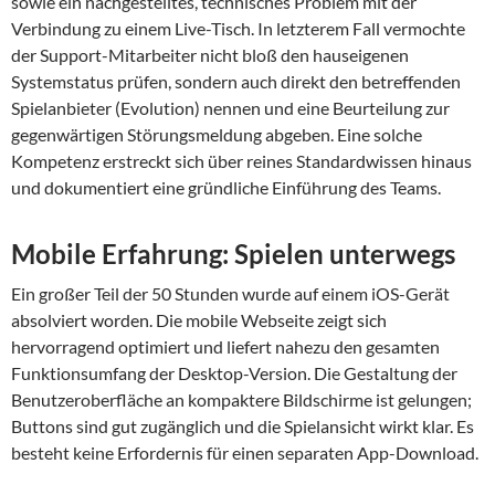
sowie ein nachgestelltes, technisches Problem mit der
Verbindung zu einem Live-Tisch. In letzterem Fall vermochte
der Support-Mitarbeiter nicht bloß den hauseigenen
Systemstatus prüfen, sondern auch direkt den betreffenden
Spielanbieter (Evolution) nennen und eine Beurteilung zur
gegenwärtigen Störungsmeldung abgeben. Eine solche
Kompetenz erstreckt sich über reines Standardwissen hinaus
und dokumentiert eine gründliche Einführung des Teams.
Mobile Erfahrung: Spielen unterwegs
Ein großer Teil der 50 Stunden wurde auf einem iOS-Gerät
absolviert worden. Die mobile Webseite zeigt sich
hervorragend optimiert und liefert nahezu den gesamten
Funktionsumfang der Desktop-Version. Die Gestaltung der
Benutzeroberfläche an kompaktere Bildschirme ist gelungen;
Buttons sind gut zugänglich und die Spielansicht wirkt klar. Es
besteht keine Erfordernis für einen separaten App-Download.