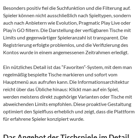
Besonders positiv fiel die Suchfunktion und die Filterung auf.
Spieler können nicht ausschließlich nach Spieltypen, sondern
auch nach Anbietern wie Evolution, Pragmatic Play Live oder
Play’n GO filtern. Die Darstellung der verfügbaren Tische mit
Limits und gegenwärtiger Spieleranzahl ist transparent. Die
Registrierung erfolgte problemlos, und die Verifizierung des
Kontos wurde in einem angemessenen Zeitrahmen erledigt.
Ein nützliches Detail ist das “Favoriten”-System, mit dem man
regelmäßig bespielte Tische markieren und sofort vom
Hauptmenü aus aufrufen kann. Die Informationsarchitektur
reicht über das Übliche hinaus: Klickt man auf ein Spiel,
werden meistens direkt zugehörige Varianten oder Tische mit
abweichenden Limits empfohlen. Diese proaktive Gestaltung
optimiert den Spielfluss erheblich und zeigt, dass die Plattform
für erfahrene Spieler konzipiert wurde.
Das Angebot der Tischspiele im Detail