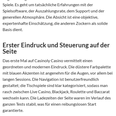
Spiele. Es geht um tatsächliche Erfahrungen mit der
Spielsoftware, der Auszahlungsrate, dem Support und der
generellen Atmosphäre. Die Absicht ist eine objektive,
expertenhafte Einschätzung, die anderen Zockern als solide
Basis dient.
Erster Eindruck und Steuerung auf der
Seite
Das erste Mal auf Casinoly Casino vermittelt einen
geordneten und modernen Eindruck. Die düstere Farbpalette
mit blauen Akzenten ist angenehm für die Augen, vor allem bei
langen Sessions. Die Navigation ist benutzerfreundlich
gestaltet; die Tischspiele sind klar kategorisiert, sodass man
rasch zwischen Live Casino, Blackjack, Roulette und Baccarat
wechseln kann. Die Ladezeiten der Seite waren im Verlauf des
ganzen Tests stabil, was für einen reibungslosen Start
garantierte.