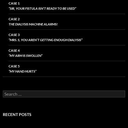
CASE 1
“SIR, YOUR FISTULA ISN’T READY TO BE USED”
CASE 2
THE DIALYSIS MACHINE ALARMS!
CASE 3
“MRS. S, YOU AREN’T GETTING ENOUGH DIALYSIS”
CASE 4
“MY ARM IS SWOLLEN”
CASE 5
“MY HAND HURTS”
Search
for:
RECENT POSTS