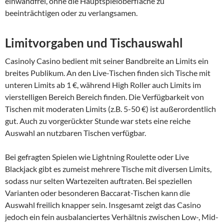
einwandfrei, ohne die Hauptspieloberfläche zu
beeinträchtigen oder zu verlangsamen.
Limitvorgaben und Tischauswahl
Casinoly Casino bedient mit seiner Bandbreite an Limits ein
breites Publikum. An den Live-Tischen finden sich Tische mit
unteren Limits ab 1 €, während High Roller auch Limits im
vierstelligen Bereich Bereich finden. Die Verfügbarkeit von
Tischen mit moderaten Limits (z.B. 5-50 €) ist außerordentlich
gut. Auch zu vorgerückter Stunde war stets eine reiche
Auswahl an nutzbaren Tischen verfügbar.
Bei gefragten Spielen wie Lightning Roulette oder Live
Blackjack gibt es zumeist mehrere Tische mit diversen Limits,
sodass nur selten Wartezeiten auftraten. Bei speziellen
Varianten oder besonderen Baccarat-Tischen kann die
Auswahl freilich knapper sein. Insgesamt zeigt das Casino
jedoch ein fein ausbalanciertes Verhältnis zwischen Low-, Mid-