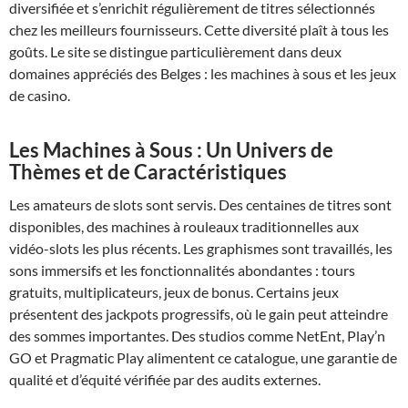
diversifiée et s’enrichit régulièrement de titres sélectionnés
chez les meilleurs fournisseurs. Cette diversité plaît à tous les
goûts. Le site se distingue particulièrement dans deux
domaines appréciés des Belges : les machines à sous et les jeux
de casino.
Les Machines à Sous : Un Univers de
Thèmes et de Caractéristiques
Les amateurs de slots sont servis. Des centaines de titres sont
disponibles, des machines à rouleaux traditionnelles aux
vidéo-slots les plus récents. Les graphismes sont travaillés, les
sons immersifs et les fonctionnalités abondantes : tours
gratuits, multiplicateurs, jeux de bonus. Certains jeux
présentent des jackpots progressifs, où le gain peut atteindre
des sommes importantes. Des studios comme NetEnt, Play’n
GO et Pragmatic Play alimentent ce catalogue, une garantie de
qualité et d’équité vérifiée par des audits externes.