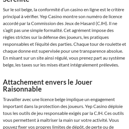
Sur le sol belge, la conformité d’un casino en ligne est le critère
principal à vérifier. Yep Casino montre son numéro de licence
accordé par la Commission des Jeux de Hasard (CJH). Il ne
s’agit pas une simple formalité. Cet agrément impose des
règles strictes sur la défense des joueurs, les pratiques
responsables et l’équité des parties. Chaque tour de roulette et
chaque donne est supervisée pour une transparence absolue.
En misant sur un site ainsi régulé, vous prenez part au système
belge, les taxes sur les mises étant intégralement prélevées.
Attachement envers le Jouer
Raisonnable
Travailler avec une licence belge implique un engagement
important dans la protection des joueurs. Yep Casino déploie
tous les outils de jeu responsable exigés par la CJH. Ces outils
vous permettent à maîtriser la main sur votre activité. Vous
pouvez fixer vos propres limites de dépôt, de perte ou de