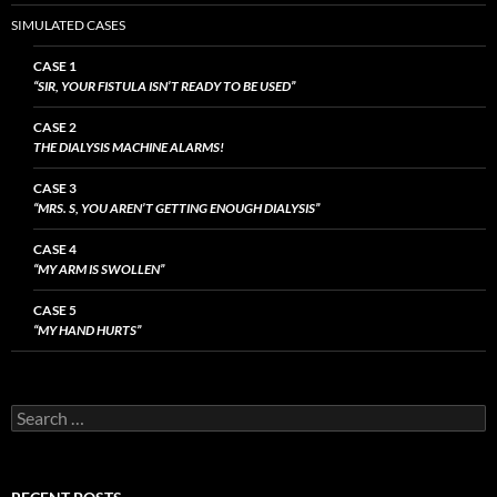
SIMULATED CASES
CASE 1
“SIR, YOUR FISTULA ISN’T READY TO BE USED”
CASE 2
THE DIALYSIS MACHINE ALARMS!
CASE 3
“MRS. S, YOU AREN’T GETTING ENOUGH DIALYSIS”
CASE 4
“MY ARM IS SWOLLEN”
CASE 5
“MY HAND HURTS”
Search
for: