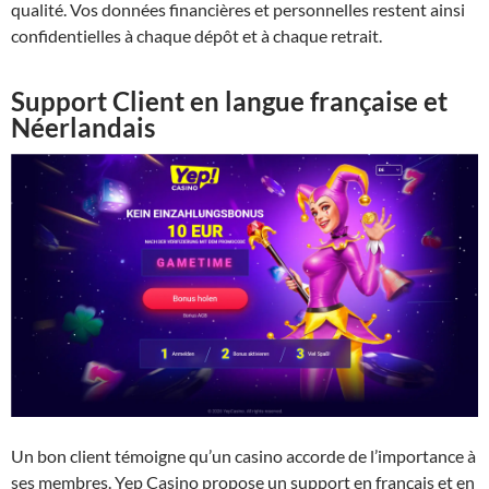
qualité. Vos données financières et personnelles restent ainsi
confidentielles à chaque dépôt et à chaque retrait.
Support Client en langue française et
Néerlandais
Un bon client témoigne qu’un casino accorde de l’importance à
ses membres. Yep Casino propose un support en français et en