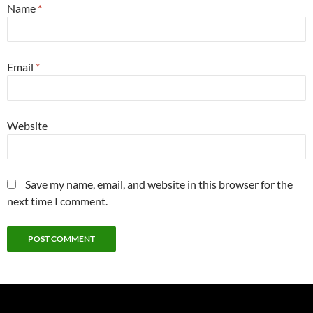
Name
*
Email
*
Website
Save my name, email, and website in this browser for the
next time I comment.