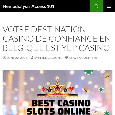
Skip
Search
Hemodialysis Access 101
to
PRIMAR
content
MENU
VOTRE DESTINATION
CASINO DE CONFIANCE EN
BELGIQUE EST YEP CASINO
JUNE 22, 2026
SYSTEM ACCOUNT
LEAVE A COMMENT