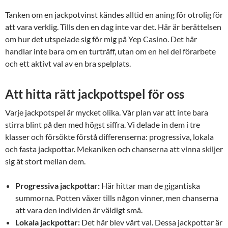
Tanken om en jackpotvinst kändes alltid en aning för otrolig för
att vara verklig. Tills den en dag inte var det. Här är berättelsen
om hur det utspelade sig för mig på Yep Casino. Det här
handlar inte bara om en turträff, utan om en hel del förarbete
och ett aktivt val av en bra spelplats.
Att hitta rätt jackpottspel för oss
Varje jackpotspel är mycket olika. Vår plan var att inte bara
stirra blint på den med högst siffra. Vi delade in dem i tre
klasser och försökte förstå differenserna: progressiva, lokala
och fasta jackpottar. Mekaniken och chanserna att vinna skiljer
sig åt stort mellan dem.
Progressiva jackpottar:
Här hittar man de gigantiska
summorna. Potten växer tills någon vinner, men chanserna
att vara den individen är väldigt små.
Lokala jackpottar:
Det här blev vårt val. Dessa jackpottar är