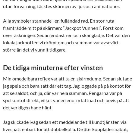
utan förvarning, täcktes skärmen av ljus och animationer.
Alla symboler stannade i en fulländad rad. En stor ruta
framträdde mitt på skärmen: “Jackpot Vunnen!”. Först kom
överraskningen. Sedan endast ren och skär glädje. Det var den
lokala jackpotten vi drömt om, och summan var avsevärt
större än det vi vunnit tidigare.
De tidiga minuterna efter vinsten
Min omedelbara reflex var att ta en skärmdump. Sedan slutade
jag spela och bara satt där ett tag. Jag loggade på på kontot för
att se saldot, och ja, där var hela summan. Pengarna var på
spelkontot direkt, vilket var en enorm lättnad och bevis på att
det verkligen hade hänt.
Jag skickade iväg sedan ett meddelande till kundtjänsten via
livechatt enbart för att dubbelkolla. De återkopplade snabbt,