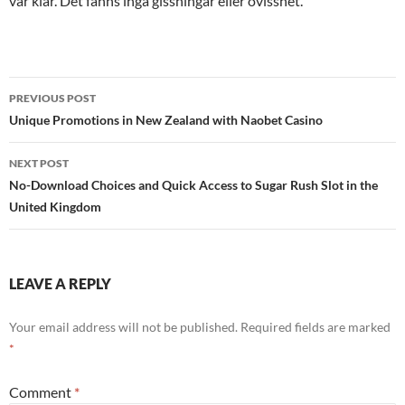
var klar. Det fanns inga gissningar eller ovisshet.
Post
PREVIOUS POST
navigation
Unique Promotions in New Zealand with Naobet Casino
NEXT POST
No-Download Choices and Quick Access to Sugar Rush Slot in the
United Kingdom
LEAVE A REPLY
Your email address will not be published.
Required fields are marked
*
Comment
*