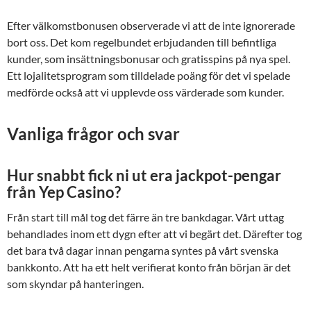
Efter välkomstbonusen observerade vi att de inte ignorerade
bort oss. Det kom regelbundet erbjudanden till befintliga
kunder, som insättningsbonusar och gratisspins på nya spel.
Ett lojalitetsprogram som tilldelade poäng för det vi spelade
medförde också att vi upplevde oss värderade som kunder.
Vanliga frågor och svar
Hur snabbt fick ni ut era jackpot-pengar
från Yep Casino?
Från start till mål tog det färre än tre bankdagar. Vårt uttag
behandlades inom ett dygn efter att vi begärt det. Därefter tog
det bara två dagar innan pengarna syntes på vårt svenska
bankkonto. Att ha ett helt verifierat konto från början är det
som skyndar på hanteringen.