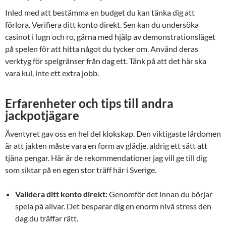
Inled med att bestämma en budget du kan tänka dig att
förlora. Verifiera ditt konto direkt. Sen kan du undersöka
casinot i lugn och ro, gärna med hjälp av demonstrationsläget
på spelen för att hitta något du tycker om. Använd deras
verktyg för spelgränser från dag ett. Tänk på att det här ska
vara kul, inte ett extra jobb.
Erfarenheter och tips till andra
jackpotjägare
Äventyret gav oss en hel del klokskap. Den viktigaste lärdomen
är att jakten måste vara en form av glädje, aldrig ett sätt att
tjäna pengar. Här är de rekommendationer jag vill ge till dig
som siktar på en egen stor träff här i Sverige.
Validera ditt konto direkt:
Genomför det innan du börjar
spela på allvar. Det besparar dig en enorm nivå stress den
dag du träffar rätt.