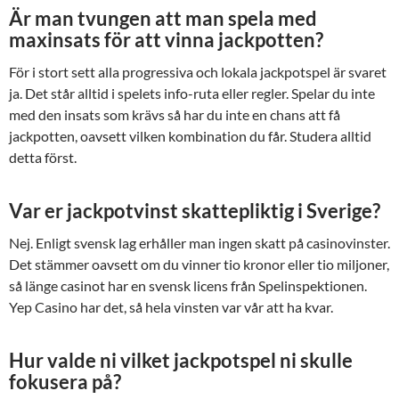
Är man tvungen att man spela med
maxinsats för att vinna jackpotten?
För i stort sett alla progressiva och lokala jackpotspel är svaret
ja. Det står alltid i spelets info-ruta eller regler. Spelar du inte
med den insats som krävs så har du inte en chans att få
jackpotten, oavsett vilken kombination du får. Studera alltid
detta först.
Var er jackpotvinst skattepliktig i Sverige?
Nej. Enligt svensk lag erhåller man ingen skatt på casinovinster.
Det stämmer oavsett om du vinner tio kronor eller tio miljoner,
så länge casinot har en svensk licens från Spelinspektionen.
Yep Casino har det, så hela vinsten var vår att ha kvar.
Hur valde ni vilket jackpotspel ni skulle
fokusera på?