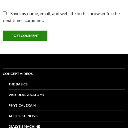
Save my name, email, and website in this browser for the
next time I comment.
CONCEPT VIDEOS
THE BASICS
VASCULAR ANATOMY
PHYSICAL EXAM
ACCESS STENOSIS
DIALYSIS MACHINE