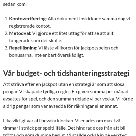
sedan kom.
Kontoverifiering:
Alla dokument inskickade samma dag vi
registrerade kontot.
Metodval:
Vi gjorde ett litet uttag för att se att allt
fungerade som det skulle.
Regelläsning:
Vi läste villkoren för jackpotspelen och
bonusarna, inte enbart överskådligt.
Vår budget- och tidshanteringsstrategi
Att sträva efter en jackpot utan en strategi är som att slösa
pengar. Vi skapade tydliga regler. En given summa per månad
avsattes för spel, och den summan delade vi per vecka. Vi rörde
aldrig pengar som var avsedda för räkningar eller annat.
Lika viktigt var att bevaka klockan. Vi enades om max två
timmar i sträck per speltillfälle. Det hindrade oss från att bli
trötta och göra dumma beslut. Vi ställde också in de verktyg