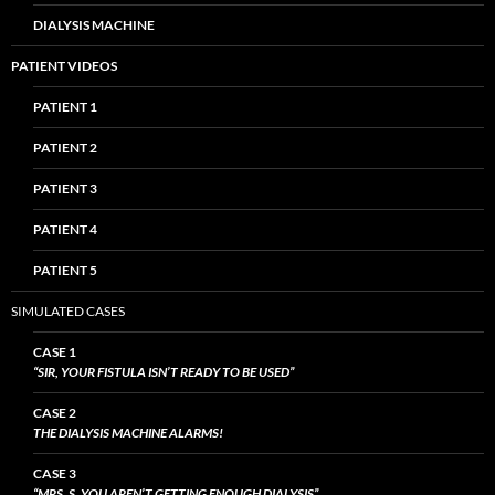
DIALYSIS MACHINE
PATIENT VIDEOS
PATIENT 1
PATIENT 2
PATIENT 3
PATIENT 4
PATIENT 5
SIMULATED CASES
CASE 1
“SIR, YOUR FISTULA ISN’T READY TO BE USED”
CASE 2
THE DIALYSIS MACHINE ALARMS!
CASE 3
“MRS. S, YOU AREN’T GETTING ENOUGH DIALYSIS”