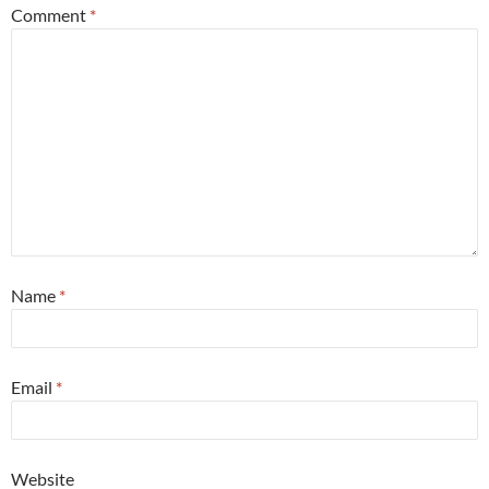
Comment
*
Name
*
Email
*
Website