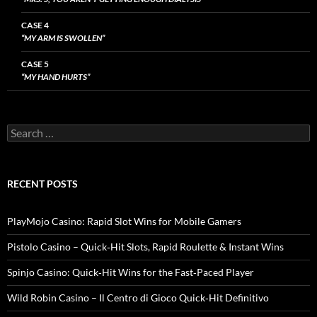
CASE 4
“MY ARM IS SWOLLEN”
CASE 5
“MY HAND HURTS”
Search
for:
RECENT POSTS
PlayMojo Casino: Rapid Slot Wins for Mobile Gamers
Pistolo Casino – Quick‑Hit Slots, Rapid Roulette & Instant Wins
Spinjo Casino: Quick‑Hit Wins for the Fast‑Paced Player
Wild Robin Casino – Il Centro di Gioco Quick‑Hit Definitivo