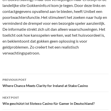
landelijke site Gokkeninfo.nl kom je tegen. Door deze links en
contactgegevens opvallend aan te bieden, heeft Unibet een
poortwachtersfunctie. Het stimuleert het zoeken naar hulp en
verminderd de drempel voor een bezorgde speler aanzienlijk.
De informatie strekt zich uit dan alleen waarschuwingen. Het
toelicht ook hoe kansspelen werken, wat het huisvoordeel is,
en beklemtoont dat gokken geen oplossing is voor
geldproblemen. Zo creëert het een realistisch
verwachtingspatroon.
Post
PREVIOUS POST
navigation
Where Chance Meets Clarity for Ireland at Stake Casino
NEXT POST
Wie geschützt ist Slotexo Casino für Gamer in Deutschland?