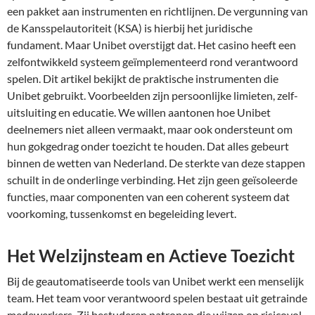
een pakket aan instrumenten en richtlijnen. De vergunning van
de Kansspelautoriteit (KSA) is hierbij het juridische
fundament. Maar Unibet overstijgt dat. Het casino heeft een
zelfontwikkeld systeem geïmplementeerd rond verantwoord
spelen. Dit artikel bekijkt de praktische instrumenten die
Unibet gebruikt. Voorbeelden zijn persoonlijke limieten, zelf-
uitsluiting en educatie. We willen aantonen hoe Unibet
deelnemers niet alleen vermaakt, maar ook ondersteunt om
hun gokgedrag onder toezicht te houden. Dat alles gebeurt
binnen de wetten van Nederland. De sterkte van deze stappen
schuilt in de onderlinge verbinding. Het zijn geen geïsoleerde
functies, maar componenten van een coherent systeem dat
voorkoming, tussenkomst en begeleiding levert.
Het Welzijnsteam en Actieve Toezicht
Bij de geautomatiseerde tools van Unibet werkt een menselijk
team. Het team voor verantwoord spelen bestaat uit getrainde
medewerkers. Zij bestuderen patronen die wijzen op risicovol