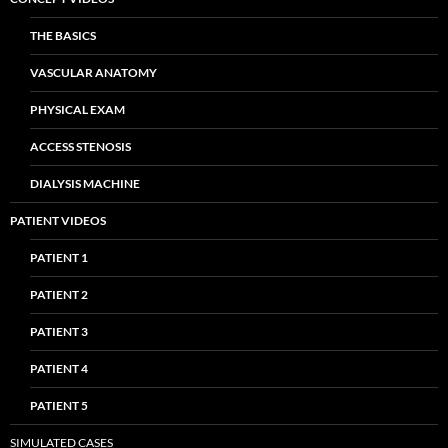
THE BASICS
VASCULAR ANATOMY
PHYSICAL EXAM
ACCESS STENOSIS
DIALYSIS MACHINE
PATIENT VIDEOS
PATIENT 1
PATIENT 2
PATIENT 3
PATIENT 4
PATIENT 5
SIMULATED CASES