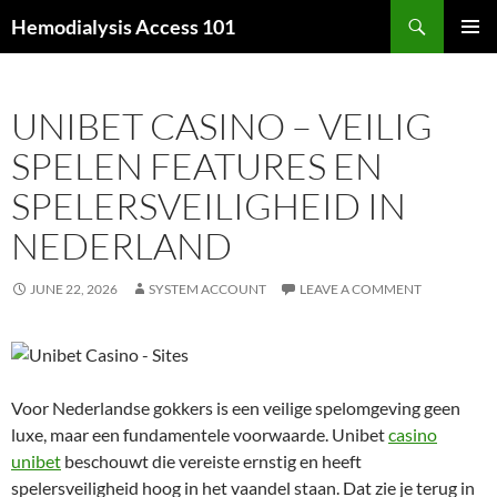
Skip
Search
Hemodialysis Access 101
to
PRIMAR
content
MENU
UNIBET CASINO – VEILIG
SPELEN FEATURES EN
SPELERSVEILIGHEID IN
NEDERLAND
JUNE 22, 2026
SYSTEM ACCOUNT
LEAVE A COMMENT
Voor Nederlandse gokkers is een veilige spelomgeving geen
luxe, maar een fundamentele voorwaarde. Unibet
casino
unibet
beschouwt die vereiste ernstig en heeft
spelersveiligheid hoog in het vaandel staan. Dat zie je terug in