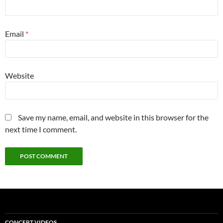
Email
*
Website
Save my name, email, and website in this browser for the
next time I comment.
CONCEPT VIDEOS