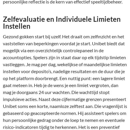
persoonlijke reflectie is de kern van effectief speeltijdbeheer.
Zelfevaluatie en Individuele Limieten
Instellen
Gezond gokken start bij uzelf. Het draait om zelfinzicht en het
vaststellen van beperkingen voordat je start. Unibet biedt dat
mogelijk via een overzichtelijk controlepaneel in de
accountopties. Spelers zijn in staat daar op elk tijdstip limieten
vastleggen. Je mag per dag, wekelijkse of maandelijkse limieten
instellen voor deposito’s, nadelige resultaten en de duur die je
op het platform doorbrengt. Een nuttig punt: een lagere limiet
gaat meteen in. Heb je de wens je een limiet vergroten, dan
mag je doorgaans 24 uur wachten. Die wachttijd stopt
impulsieve acties. Naast deze cijfermatige grenzen presenteert
Unibet soms een korte, naamloze zelftest aan. Die vragenlijst is
gebaseerd op geaccepteerde normen. Hij assisteert spelers om
hun persoonlijke gedrag onder de loep te nemen en eventuele
risico-indicatoren tijdig te herkennen. Het is een preventief