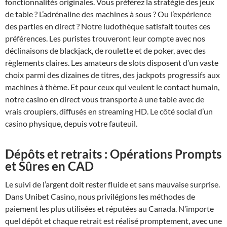
fonctionnalités originales. Vous préférez la stratégie des jeux
de table ? L’adrénaline des machines à sous ? Ou l’expérience
des parties en direct ? Notre ludothèque satisfait toutes ces
préférences. Les puristes trouveront leur compte avec nos
déclinaisons de blackjack, de roulette et de poker, avec des
règlements claires. Les amateurs de slots disposent d’un vaste
choix parmi des dizaines de titres, des jackpots progressifs aux
machines à thème. Et pour ceux qui veulent le contact humain,
notre casino en direct vous transporte à une table avec de
vrais croupiers, diffusés en streaming HD. Le côté social d’un
casino physique, depuis votre fauteuil.
Dépôts et retraits : Opérations Prompts
et Sûres en CAD
Le suivi de l’argent doit rester fluide et sans mauvaise surprise.
Dans Unibet Casino, nous privilégions les méthodes de
paiement les plus utilisées et réputées au Canada. N’importe
quel dépôt et chaque retrait est réalisé promptement, avec une