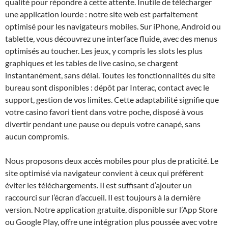
qualité pour répondre à cette attente. Inutile de télécharger
une application lourde : notre site web est parfaitement
optimisé pour les navigateurs mobiles. Sur iPhone, Android ou
tablette, vous découvrez une interface fluide, avec des menus
optimisés au toucher. Les jeux, y compris les slots les plus
graphiques et les tables de live casino, se chargent
instantanément, sans délai. Toutes les fonctionnalités du site
bureau sont disponibles : dépôt par Interac, contact avec le
support, gestion de vos limites. Cette adaptabilité signifie que
votre casino favori tient dans votre poche, disposé à vous
divertir pendant une pause ou depuis votre canapé, sans
aucun compromis.
Nous proposons deux accès mobiles pour plus de praticité. Le
site optimisé via navigateur convient à ceux qui préfèrent
éviter les téléchargements. Il est suffisant d’ajouter un
raccourci sur l’écran d’accueil. Il est toujours à la dernière
version. Notre application gratuite, disponible sur l’App Store
ou Google Play, offre une intégration plus poussée avec votre