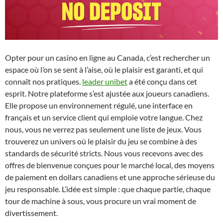
Opter pour un casino en ligne au Canada, c’est rechercher un
espace où l’on se sent à l’aise, où le plaisir est garanti, et qui
connaît nos pratiques.
leader unibet
a été conçu dans cet
esprit. Notre plateforme s’est ajustée aux joueurs canadiens.
Elle propose un environnement régulé, une interface en
français et un service client qui emploie votre langue. Chez
nous, vous ne verrez pas seulement une liste de jeux. Vous
trouverez un univers où le plaisir du jeu se combine à des
standards de sécurité stricts. Nous vous recevons avec des
offres de bienvenue conçues pour le marché local, des moyens
de paiement en dollars canadiens et une approche sérieuse du
jeu responsable. L’idée est simple : que chaque partie, chaque
tour de machine à sous, vous procure un vrai moment de
divertissement.