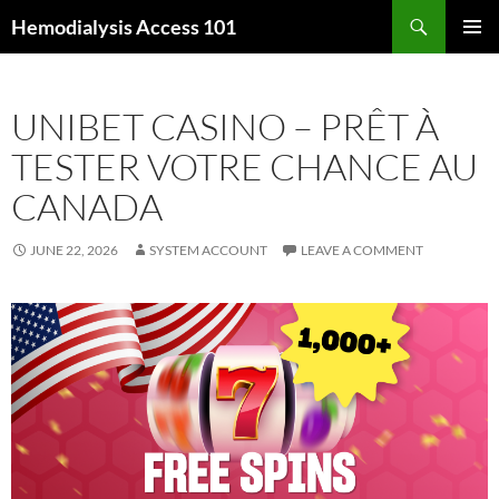
Skip
Search
Hemodialysis Access 101
to
PRIMAR
content
MENU
UNIBET CASINO – PRÊT À
TESTER VOTRE CHANCE AU
CANADA
JUNE 22, 2026
SYSTEM ACCOUNT
LEAVE A COMMENT