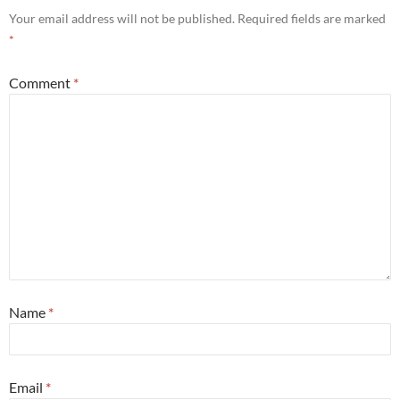
Your email address will not be published.
Required fields are marked
*
Comment
*
Name
*
Email
*