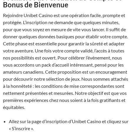
Bonus de Bienvenue
Rejoindre Unibet Casino est une opération facile, prompte et
protégée. L’inscription ne demande que quelques minutes,
pour que vous soyez en mesure de vite vous lancer. Il suffit de
donner quelques données basiques pour établir votre compte.
Cette phase est essentielle pour garantir la sûreté et adapter
votre aventure. Une fois votre compte validé, l’accès à toutes
nos possibilités est ouvert. Pour célébrer l’événement, nous
vous accordons un pack d’accueil intéressant, pensé pour les
amateurs canadiens. Cette proposition est un encouragement
pour découvrir notre sélection de jeux. Nous sommes attachés
à la honnêteté : les conditions de mise correspondantes sont
nettement présentées et mesurées. Notre objectif est que vos
premières expériences chez nous soient à la fois gratifiants et
équitables.
Allez sur la page d’inscription d’Unibet Casino et cliquez sur
« S’inscrire ».