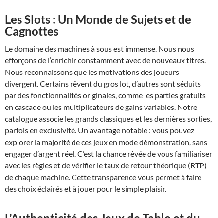
Les Slots : Un Monde de Sujets et de
Cagnottes
Le domaine des machines à sous est immense. Nous nous
efforçons de l’enrichir constamment avec de nouveaux titres.
Nous reconnaissons que les motivations des joueurs
divergent. Certains rêvent du gros lot, d’autres sont séduits
par des fonctionnalités originales, comme les parties gratuits
en cascade ou les multiplicateurs de gains variables. Notre
catalogue associe les grands classiques et les dernières sorties,
parfois en exclusivité. Un avantage notable : vous pouvez
explorer la majorité de ces jeux en mode démonstration, sans
engager d’argent réel. C’est la chance rêvée de vous familiariser
avec les règles et de vérifier le taux de retour théorique (RTP)
de chaque machine. Cette transparence vous permet à faire
des choix éclairés et à jouer pour le simple plaisir.
L’Authenticité des Jeux de Table et du