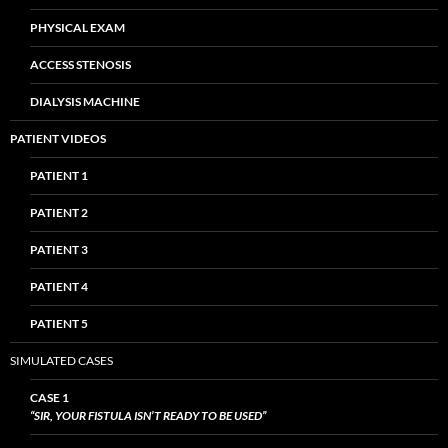
PHYSICAL EXAM
ACCESS STENOSIS
DIALYSIS MACHINE
PATIENT VIDEOS
PATIENT 1
PATIENT 2
PATIENT 3
PATIENT 4
PATIENT 5
SIMULATED CASES
CASE 1
“SIR, YOUR FISTULA ISN’T READY TO BE USED”