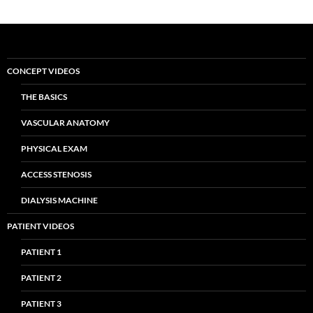
CONCEPT VIDEOS
THE BASICS
VASCULAR ANATOMY
PHYSICAL EXAM
ACCESS STENOSIS
DIALYSIS MACHINE
PATIENT VIDEOS
PATIENT 1
PATIENT 2
PATIENT 3