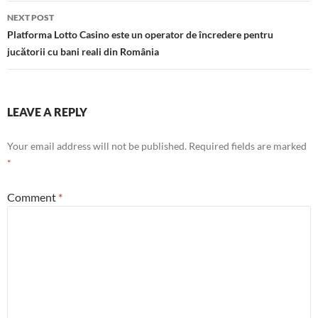
NEXT POST
Platforma Lotto Casino este un operator de încredere pentru
jucătorii cu bani reali din România
LEAVE A REPLY
Your email address will not be published.
Required fields are marked
*
Comment
*