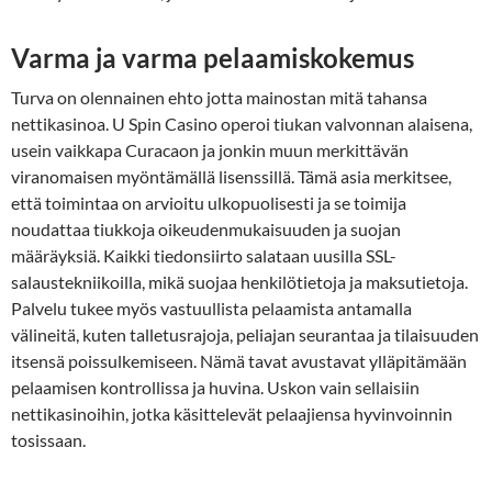
Varma ja varma pelaamiskokemus
Turva on olennainen ehto jotta mainostan mitä tahansa
nettikasinoa. U Spin Casino operoi tiukan valvonnan alaisena,
usein vaikkapa Curacaon ja jonkin muun merkittävän
viranomaisen myöntämällä lisenssillä. Tämä asia merkitsee,
että toimintaa on arvioitu ulkopuolisesti ja se toimija
noudattaa tiukkoja oikeudenmukaisuuden ja suojan
määräyksiä. Kaikki tiedonsiirto salataan uusilla SSL-
salaustekniikoilla, mikä suojaa henkilötietoja ja maksutietoja.
Palvelu tukee myös vastuullista pelaamista antamalla
välineitä, kuten talletusrajoja, peliajan seurantaa ja tilaisuuden
itsensä poissulkemiseen. Nämä tavat avustavat ylläpitämään
pelaamisen kontrollissa ja huvina. Uskon vain sellaisiin
nettikasinoihin, jotka käsittelevät pelaajiensa hyvinvoinnin
tosissaan.