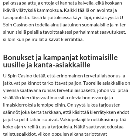
paikassa salattuja ehtoja ei kannata kaivella, eikä koskaan
ikäviä yllätyksiä kammoksua. Kaikki täällä on avointa ja
tasapuolista. Tässä kirjoituksessa käyn läpi, mistä syystä U
Spin Casino on todella ainutlaatuinen suomalaisille ja miten
sinun siellä pelailla tavoittaaksesi parhaimmat saavutukset,
silloin kun pelirullat alkavat kierrähtää.
Bonukset ja kampanjat kotimaisille
uusille ja kanta-asiakkaille
U Spin Casino tietää, että erinomainen tervetuliaisbonus ja
jatkuvat palkinnot tarkoittavat paljon. Tuoreille asiakkaille on
yleensä saatavana runsas tervetuliaispaketti, johon voi pitää
sisällään kierrätysvaatimuksilla olevia bonusvaroja ja
ilmaiskierroksia lempipeleihin. On syytä lukea tarjousten
säännöt joka kerta tarkkaan, että käsittää kierrätyksen ehdot
ja jotka pelit tähän sopivat. Vakiopelaajille nettikasino pitää
koko ajan vireillä uusia tarjouksia. Näitä saattavat edustaa
talletuspalkkiot, viikonloppujen aikana tarjottavat