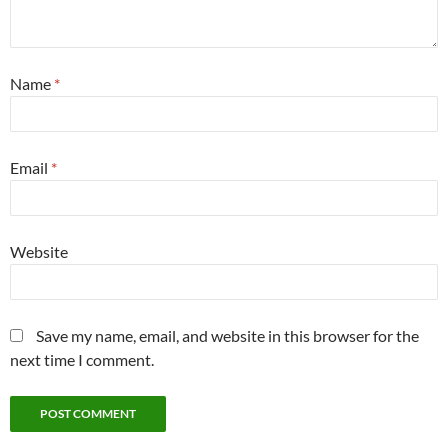
Name
*
Email
*
Website
Save my name, email, and website in this browser for the
next time I comment.