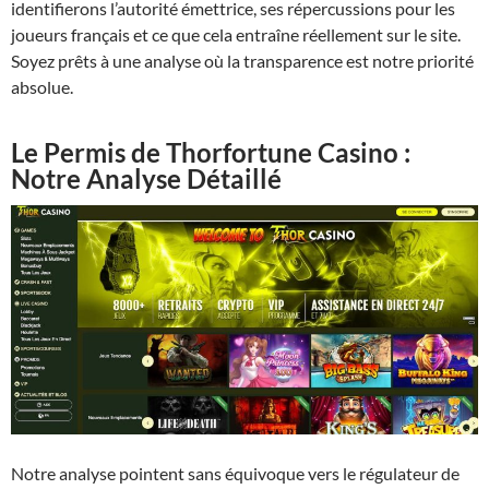
identifierons l’autorité émettrice, ses répercussions pour les
joueurs français et ce que cela entraîne réellement sur le site.
Soyez prêts à une analyse où la transparence est notre priorité
absolue.
Le Permis de Thorfortune Casino :
Notre Analyse Détaillé
Notre analyse pointent sans équivoque vers le régulateur de