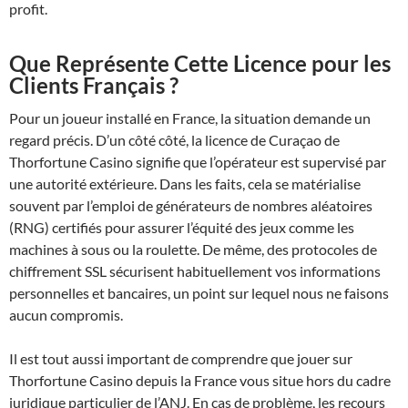
profit.
Que Représente Cette Licence pour les
Clients Français ?
Pour un joueur installé en France, la situation demande un
regard précis. D’un côté côté, la licence de Curaçao de
Thorfortune Casino signifie que l’opérateur est supervisé par
une autorité extérieure. Dans les faits, cela se matérialise
souvent par l’emploi de générateurs de nombres aléatoires
(RNG) certifiés pour assurer l’équité des jeux comme les
machines à sous ou la roulette. De même, des protocoles de
chiffrement SSL sécurisent habituellement vos informations
personnelles et bancaires, un point sur lequel nous ne faisons
aucun compromis.
Il est tout aussi important de comprendre que jouer sur
Thorfortune Casino depuis la France vous situe hors du cadre
juridique particulier de l’ANJ. En cas de problème, les recours