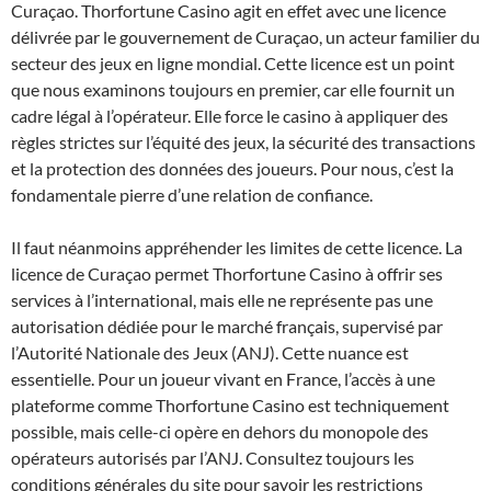
Curaçao. Thorfortune Casino agit en effet avec une licence
délivrée par le gouvernement de Curaçao, un acteur familier du
secteur des jeux en ligne mondial. Cette licence est un point
que nous examinons toujours en premier, car elle fournit un
cadre légal à l’opérateur. Elle force le casino à appliquer des
règles strictes sur l’équité des jeux, la sécurité des transactions
et la protection des données des joueurs. Pour nous, c’est la
fondamentale pierre d’une relation de confiance.
Il faut néanmoins appréhender les limites de cette licence. La
licence de Curaçao permet Thorfortune Casino à offrir ses
services à l’international, mais elle ne représente pas une
autorisation dédiée pour le marché français, supervisé par
l’Autorité Nationale des Jeux (ANJ). Cette nuance est
essentielle. Pour un joueur vivant en France, l’accès à une
plateforme comme Thorfortune Casino est techniquement
possible, mais celle-ci opère en dehors du monopole des
opérateurs autorisés par l’ANJ. Consultez toujours les
conditions générales du site pour savoir les restrictions