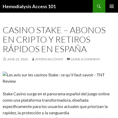
Skip
Search
Hemodialysis Access 101
to
PRIMAR
content
MENU
CASINO STAKE – ABONOS
EN CRIPTO Y RETIROS
RÁPIDOS EN ESPAÑA
JUNE 22, 2026
SYSTEM ACCOUNT
LEAVE A COMMENT
Stake Casino surge en el panorama español del juego online
como una plataforma transformadora, diseñada
específicamente para los usuarios actuales que priorizan la
rapidez, la protección y la vanguardia