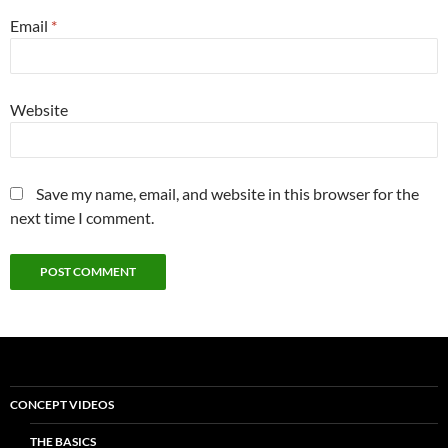
Email
*
Website
Save my name, email, and website in this browser for the
next time I comment.
CONCEPT VIDEOS
THE BASICS