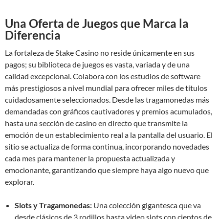
Una Oferta de Juegos que Marca la
Diferencia
La fortaleza de Stake Casino no reside únicamente en sus
pagos; su biblioteca de juegos es vasta, variada y de una
calidad excepcional. Colabora con los estudios de software
más prestigiosos a nivel mundial para ofrecer miles de títulos
cuidadosamente seleccionados. Desde las tragamonedas más
demandadas con gráficos cautivadores y premios acumulados,
hasta una sección de casino en directo que transmite la
emoción de un establecimiento real a la pantalla del usuario. El
sitio se actualiza de forma continua, incorporando novedades
cada mes para mantener la propuesta actualizada y
emocionante, garantizando que siempre haya algo nuevo que
explorar.
Slots y Tragamonedas:
Una colección gigantesca que va
desde clásicos de 3 rodillos hasta video slots con cientos de