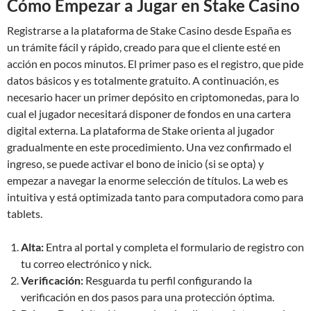
Cómo Empezar a Jugar en Stake Casino
Registrarse a la plataforma de Stake Casino desde España es
un trámite fácil y rápido, creado para que el cliente esté en
acción en pocos minutos. El primer paso es el registro, que pide
datos básicos y es totalmente gratuito. A continuación, es
necesario hacer un primer depósito en criptomonedas, para lo
cual el jugador necesitará disponer de fondos en una cartera
digital externa. La plataforma de Stake orienta al jugador
gradualmente en este procedimiento. Una vez confirmado el
ingreso, se puede activar el bono de inicio (si se opta) y
empezar a navegar la enorme selección de títulos. La web es
intuitiva y está optimizada tanto para computadora como para
tablets.
Alta:
Entra al portal y completa el formulario de registro con
tu correo electrónico y nick.
Verificación:
Resguarda tu perfil configurando la
verificación en dos pasos para una protección óptima.