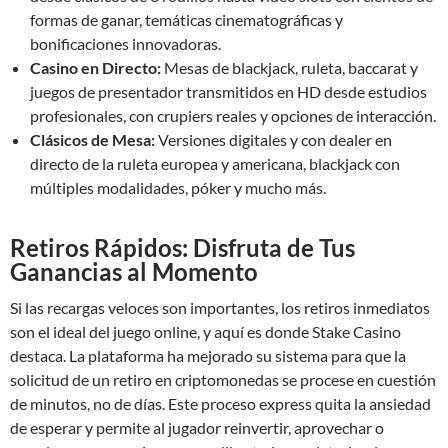
formas de ganar, temáticas cinematográficas y
bonificaciones innovadoras.
Casino en Directo:
Mesas de blackjack, ruleta, baccarat y
juegos de presentador transmitidos en HD desde estudios
profesionales, con crupiers reales y opciones de interacción.
Clásicos de Mesa:
Versiones digitales y con dealer en
directo de la ruleta europea y americana, blackjack con
múltiples modalidades, póker y mucho más.
Retiros Rápidos: Disfruta de Tus
Ganancias al Momento
Si las recargas veloces son importantes, los retiros inmediatos
son el ideal del juego online, y aquí es donde Stake Casino
destaca. La plataforma ha mejorado su sistema para que la
solicitud de un retiro en criptomonedas se procese en cuestión
de minutos, no de días. Este proceso express quita la ansiedad
de esperar y permite al jugador reinvertir, aprovechar o