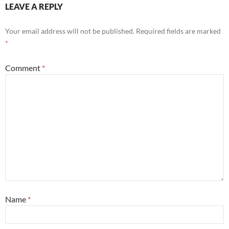
LEAVE A REPLY
Your email address will not be published.
Required fields are marked
*
Comment
*
Name
*