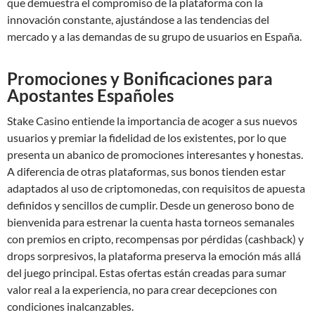
que demuestra el compromiso de la plataforma con la
innovación constante, ajustándose a las tendencias del
mercado y a las demandas de su grupo de usuarios en España.
Promociones y Bonificaciones para
Apostantes Españoles
Stake Casino entiende la importancia de acoger a sus nuevos
usuarios y premiar la fidelidad de los existentes, por lo que
presenta un abanico de promociones interesantes y honestas.
A diferencia de otras plataformas, sus bonos tienden estar
adaptados al uso de criptomonedas, con requisitos de apuesta
definidos y sencillos de cumplir. Desde un generoso bono de
bienvenida para estrenar la cuenta hasta torneos semanales
con premios en cripto, recompensas por pérdidas (cashback) y
drops sorpresivos, la plataforma preserva la emoción más allá
del juego principal. Estas ofertas están creadas para sumar
valor real a la experiencia, no para crear decepciones con
condiciones inalcanzables.