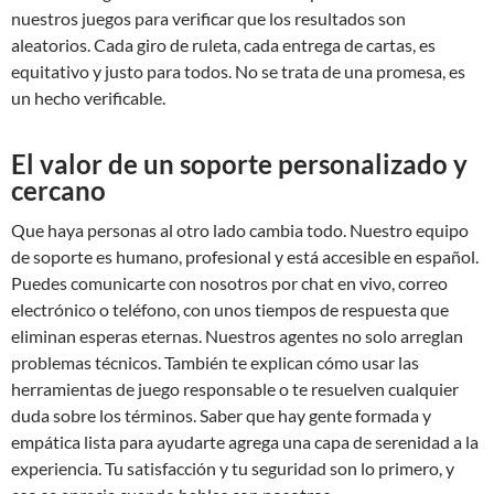
nuestros juegos para verificar que los resultados son
aleatorios. Cada giro de ruleta, cada entrega de cartas, es
equitativo y justo para todos. No se trata de una promesa, es
un hecho verificable.
El valor de un soporte personalizado y
cercano
Que haya personas al otro lado cambia todo. Nuestro equipo
de soporte es humano, profesional y está accesible en español.
Puedes comunicarte con nosotros por chat en vivo, correo
electrónico o teléfono, con unos tiempos de respuesta que
eliminan esperas eternas. Nuestros agentes no solo arreglan
problemas técnicos. También te explican cómo usar las
herramientas de juego responsable o te resuelven cualquier
duda sobre los términos. Saber que hay gente formada y
empática lista para ayudarte agrega una capa de serenidad a la
experiencia. Tu satisfacción y tu seguridad son lo primero, y