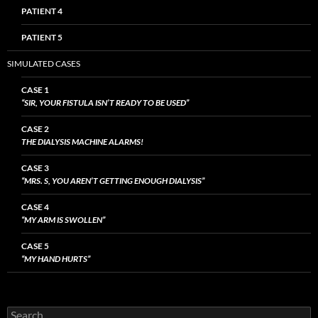
PATIENT 4
PATIENT 5
SIMULATED CASES
CASE 1
“SIR, YOUR FISTULA ISN’T READY TO BE USED”
CASE 2
THE DIALYSIS MACHINE ALARMS!
CASE 3
“MRS. S, YOU AREN’T GETTING ENOUGH DIALYSIS”
CASE 4
“MY ARM IS SWOLLEN”
CASE 5
“MY HAND HURTS”
Search