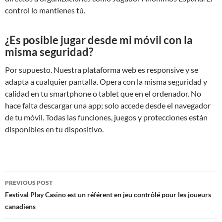
control lo mantienes tú.
¿Es posible jugar desde mi móvil con la
misma seguridad?
Por supuesto. Nuestra plataforma web es responsive y se
adapta a cualquier pantalla. Opera con la misma seguridad y
calidad en tu smartphone o tablet que en el ordenador. No
hace falta descargar una app; solo accede desde el navegador
de tu móvil. Todas las funciones, juegos y protecciones están
disponibles en tu dispositivo.
Post
PREVIOUS POST
navigation
Festival Play Casino est un référent en jeu contrôlé pour les joueurs
canadiens