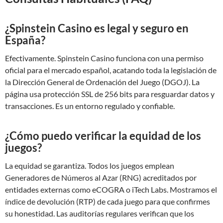
¿Spinstein Casino es legal y seguro en
España?
Efectivamente. Spinstein Casino funciona con una permiso
oficial para el mercado español, acatando toda la legislación de
la Dirección General de Ordenación del Juego (DGOJ). La
página usa protección SSL de 256 bits para resguardar datos y
transacciones. Es un entorno regulado y confiable.
¿Cómo puedo verificar la equidad de los
juegos?
La equidad se garantiza. Todos los juegos emplean
Generadores de Números al Azar (RNG) acreditados por
entidades externas como eCOGRA o iTech Labs. Mostramos el
índice de devolución (RTP) de cada juego para que confirmes
su honestidad. Las auditorías regulares verifican que los