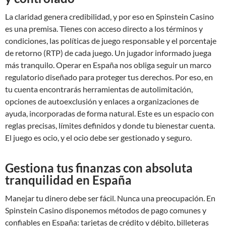
La claridad genera credibilidad, y por eso en Spinstein Casino
es una premisa. Tienes con acceso directo a los términos y
condiciones, las políticas de juego responsable y el porcentaje
de retorno (RTP) de cada juego. Un jugador informado juega
más tranquilo. Operar en España nos obliga seguir un marco
regulatorio diseñado para proteger tus derechos. Por eso, en
tu cuenta encontrarás herramientas de autolimitación,
opciones de autoexclusión y enlaces a organizaciones de
ayuda, incorporadas de forma natural. Este es un espacio con
reglas precisas, límites definidos y donde tu bienestar cuenta.
El juego es ocio, y el ocio debe ser gestionado y seguro.
Gestiona tus finanzas con absoluta
tranquilidad en España
Manejar tu dinero debe ser fácil. Nunca una preocupación. En
Spinstein Casino disponemos métodos de pago comunes y
confiables en España: tarjetas de crédito y débito, billeteras