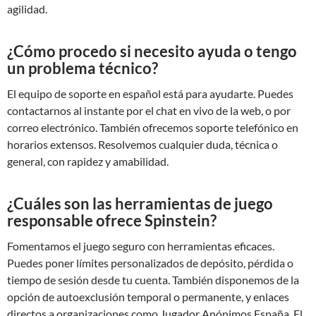
agilidad.
¿Cómo procedo si necesito ayuda o tengo
un problema técnico?
El equipo de soporte en español está para ayudarte. Puedes
contactarnos al instante por el chat en vivo de la web, o por
correo electrónico. También ofrecemos soporte telefónico en
horarios extensos. Resolvemos cualquier duda, técnica o
general, con rapidez y amabilidad.
¿Cuáles son las herramientas de juego
responsable ofrece Spinstein?
Fomentamos el juego seguro con herramientas eficaces.
Puedes poner límites personalizados de depósito, pérdida o
tiempo de sesión desde tu cuenta. También disponemos de la
opción de autoexclusión temporal o permanente, y enlaces
directos a organizaciones como Jugador Anónimos España. El