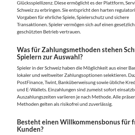
Glücksspiellizenz. Diese ermöglicht es der Plattform, Servi
Schweiz zu erbringen. Sie entspricht den harten regulator
Vorgaben für ehrliche Spiele, Spielerschutz und sichere
Transaktionen. Spieler vermögen sich auf einen gesetzlich
geschützten Betrieb vertrauen.
Was für Zahlungsmethoden stehen Sch
Spielern zur Auswahl?
Spieler in der Schweiz haben die Möglichkeit aus einer Ba
lokaler und weltweiter Zahlungsoptionen selektieren. Da
PostFinance, Twint, Banküberweisung sowie übliche Kred
und E-Wallets. Einzahlungen sind zumeist sofort einsatzbe
Auszahlungszeiten variieren je nach Methode. Alle präse
Methoden gelten als risikofrei und zuverlässig.
Besteht einen Willkommensbonus für f
Kunden?