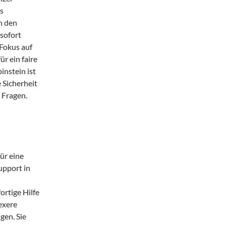
s
n den
 sofort
 Fokus auf
ür ein faire
instein ist
e Sicherheit
 Fragen.
ür eine
upport in
ortige Hilfe
exere
gen. Sie