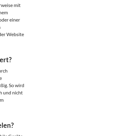
rweise mit
inem
oder einer
n
der Website
ert?
urch
e
ig. So wird
ch und nicht
em
elen?