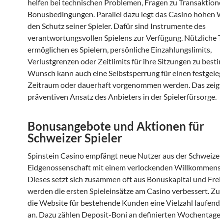
helfen bei technischen Problemen, Fragen zu Transaktio
Bonusbedingungen. Parallel dazu legt das Casino hohen 
den Schutz seiner Spieler. Dafür sind Instrumente des
verantwortungsvollen Spielens zur Verfügung. Nützliche 
ermöglichen es Spielern, persönliche Einzahlungslimits,
Verlustgrenzen oder Zeitlimits für ihre Sitzungen zu bes
Wunsch kann auch eine Selbstsperrung für einen festgel
Zeitraum oder dauerhaft vorgenommen werden. Das zeig
präventiven Ansatz des Anbieters in der Spielerfürsorge.
Bonusangebote und Aktionen für
Schweizer Spieler
Spinstein Casino empfängt neue Nutzer aus der Schweize
Eidgenossenschaft mit einem verlockenden Willkommens
Dieses setzt sich zusammen oft aus Bonuskapital und Fre
werden die ersten Spieleinsätze am Casino verbessert. Z
die Website für bestehende Kunden eine Vielzahl laufen
an. Dazu zählen Deposit-Boni an definierten Wochentage