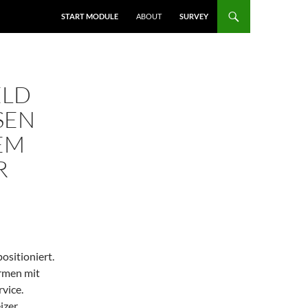
START MODULE
ABOUT
SURVEY
ELD
N S
M S
S
positioniert.
ormen mit
vice.
izer