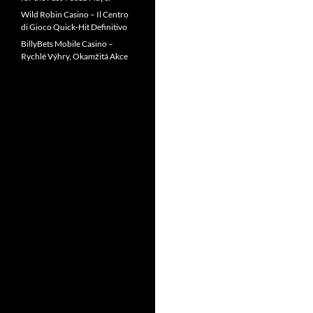
Wild Robin Casino – Il Centro
di Gioco Quick‑Hit Definitivo
BillyBets Mobile Casino –
Rychlé Výhry, Okamžitá Akce