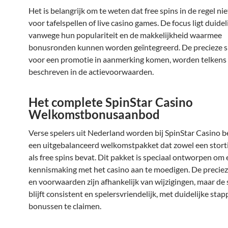
Het is belangrijk om te weten dat free spins in de regel niet
voor tafelspellen of live casino games. De focus ligt duideli
vanwege hun populariteit en de makkelijkheid waarmee
bonusronden kunnen worden geïntegreerd. De precieze sp
voor een promotie in aanmerking komen, worden telkens 
beschreven in de actievoorwaarden.
Het complete SpinStar Casino
Welkomstbonusaanbod
Verse spelers uit Nederland worden bij SpinStar Casino 
een uitgebalanceerd welkomstpakket dat zowel een stor
als free spins bevat. Dit pakket is speciaal ontworpen om
kennismaking met het casino aan te moedigen. De preciez
en voorwaarden zijn afhankelijk van wijzigingen, maar de
blijft consistent en spelersvriendelijk, met duidelijke sta
bonussen te claimen.