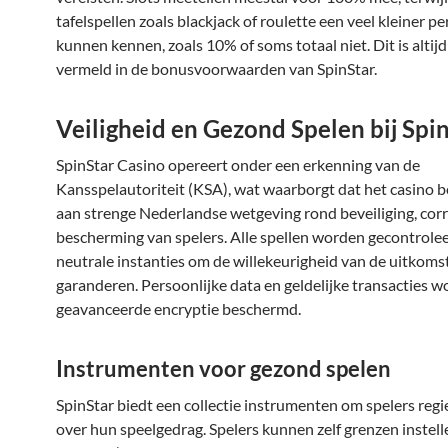
tafelspellen zoals blackjack of roulette een veel kleiner p
kunnen kennen, zoals 10% of soms totaal niet. Dit is altijd
vermeld in de bonusvoorwaarden van SpinStar.
Veiligheid en Gezond Spelen bij Spi
SpinStar Casino opereert onder een erkenning van de
Kansspelautoriteit (KSA), wat waarborgt dat het casino
aan strenge Nederlandse wetgeving rond beveiliging, corr
bescherming van spelers. Alle spellen worden gecontrole
neutrale instanties om de willekeurigheid van de uitkoms
garanderen. Persoonlijke data en geldelijke transacties 
geavanceerde encryptie beschermd.
Instrumenten voor gezond spelen
SpinStar biedt een collectie instrumenten om spelers regi
over hun speelgedrag. Spelers kunnen zelf grenzen instell