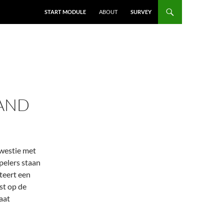
START MODULE
ABOUT
SURVEY
LAND
kwestie met
pelers staan
nteert een
st op de
aat