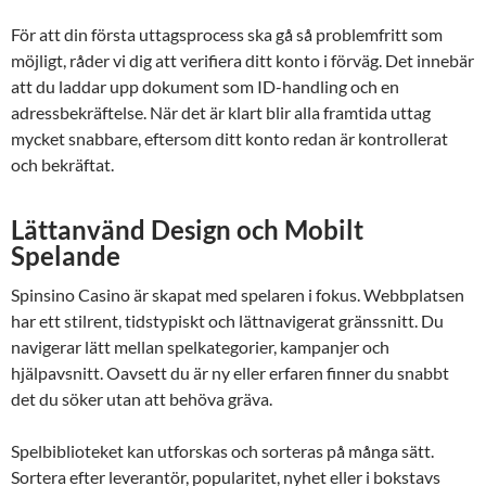
För att din första uttagsprocess ska gå så problemfritt som
möjligt, råder vi dig att verifiera ditt konto i förväg. Det innebär
att du laddar upp dokument som ID-handling och en
adressbekräftelse. När det är klart blir alla framtida uttag
mycket snabbare, eftersom ditt konto redan är kontrollerat
och bekräftat.
Lättanvänd Design och Mobilt
Spelande
Spinsino Casino är skapat med spelaren i fokus. Webbplatsen
har ett stilrent, tidstypiskt och lättnavigerat gränssnitt. Du
navigerar lätt mellan spelkategorier, kampanjer och
hjälpavsnitt. Oavsett du är ny eller erfaren finner du snabbt
det du söker utan att behöva gräva.
Spelbiblioteket kan utforskas och sorteras på många sätt.
Sortera efter leverantör, popularitet, nyhet eller i bokstavs