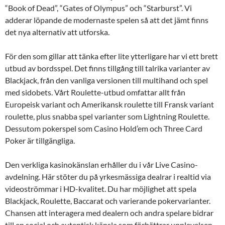
“Book of Dead”, “Gates of Olympus” och “Starburst”. Vi
adderar löpande de modernaste spelen så att det jämt finns
det nya alternativ att utforska.
För den som gillar att tänka efter lite ytterligare har vi ett brett
utbud av bordsspel. Det finns tillgång till talrika varianter av
Blackjack, från den vanliga versionen till multihand och spel
med sidobets. Vårt Roulette-utbud omfattar allt från
Europeisk variant och Amerikansk roulette till Fransk variant
roulette, plus snabba spel varianter som Lightning Roulette.
Dessutom pokerspel som Casino Hold’em och Three Card
Poker är tillgängliga.
Den verkliga kasinokänslan erhåller du i vår Live Casino-
avdelning. Här stöter du på yrkesmässiga dealrar i realtid via
videoströmmar i HD-kvalitet. Du har möjlighet att spela
Blackjack, Roulette, Baccarat och varierande pokervarianter.
Chansen att interagera med dealern och andra spelare bidrar
till en social och autentisk känsla som förbättrar upplevelsen.