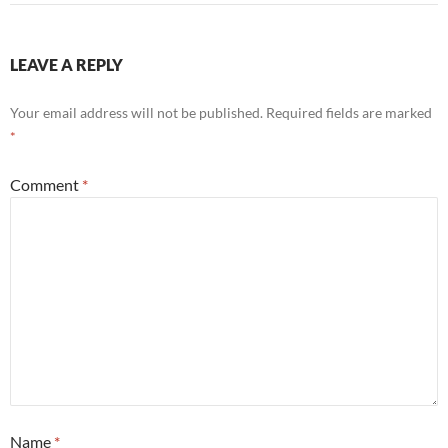
LEAVE A REPLY
Your email address will not be published.
Required fields are marked
*
Comment
*
Name
*