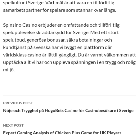
spelkultur i Sverige. Vårt mål är att vara en tillförlitlig
samarbetspartner för spelare som stannar kvar länge.
Spinsino Casino erbjuder en omfattande och tillförlitlig
spelupplevelse skräddarsydd för Sverige. Med ett stort
spelutbud, generösa bonusar, säkra betalningar och
kundtjänst på svenska har vi byggt en plattform där
världsklass casino är lättillgängligt. Du är varmt välkommen att
upptäcka allt vi har och uppleva spänningen i en trygg och rolig
miljö.
Post
PREVIOUS POST
navigation
Nöje och Trygghet på HugoBets Casino för Casinobesökare i Sverige
NEXT POST
Expert Gaming Analysis of Chicken Plus Game for UK Players