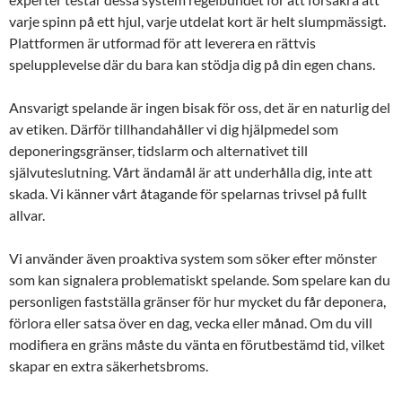
varje spinn på ett hjul, varje utdelat kort är helt slumpmässigt.
Plattformen är utformad för att leverera en rättvis
spelupplevelse där du bara kan stödja dig på din egen chans.
Ansvarigt spelande är ingen bisak för oss, det är en naturlig del
av etiken. Därför tillhandahåller vi dig hjälpmedel som
deponeringsgränser, tidslarm och alternativet till
självuteslutning. Vårt ändamål är att underhålla dig, inte att
skada. Vi känner vårt åtagande för spelarnas trivsel på fullt
allvar.
Vi använder även proaktiva system som söker efter mönster
som kan signalera problematiskt spelande. Som spelare kan du
personligen fastställa gränser för hur mycket du får deponera,
förlora eller satsa över en dag, vecka eller månad. Om du vill
modifiera en gräns måste du vänta en förutbestämd tid, vilket
skapar en extra säkerhetsbroms.