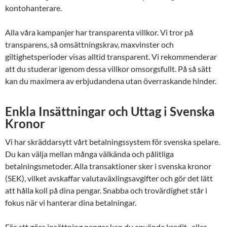
kontohanterare.
Alla våra kampanjer har transparenta villkor. Vi tror på
transparens, så omsättningskrav, maxvinster och
giltighetsperioder visas alltid transparent. Vi rekommenderar
att du studerar igenom dessa villkor omsorgsfullt. På så sätt
kan du maximera av erbjudandena utan överraskande hinder.
Enkla Insättningar och Uttag i Svenska
Kronor
Vi har skräddarsytt vårt betalningssystem för svenska spelare.
Du kan välja mellan många välkända och pålitliga
betalningsmetoder. Alla transaktioner sker i svenska kronor
(SEK), vilket avskaffar valutaväxlingsavgifter och gör det lätt
att hålla koll på dina pengar. Snabba och trovärdighet står i
fokus när vi hanterar dina betalningar.
För att göra insättning pengar kan du använda kredit- eller