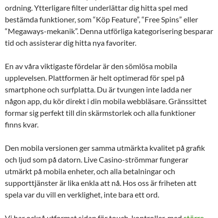
ordning. Ytterligare filter underlättar dig hitta spel med
bestämda funktioner, som “Köp Feature”, “Free Spins” eller
“Megaways-mekanik”. Denna utförliga kategorisering besparar
tid och assisterar dig hitta nya favoriter.
En av våra viktigaste fördelar är den sömlösa mobila
upplevelsen. Plattformen är helt optimerad för spel på
smartphone och surfplatta. Du är tvungen inte ladda ner
någon app, du kör direkt i din mobila webbläsare. Gränssittet
formar sig perfekt till din skärmstorlek och alla funktioner
finns kvar.
Den mobila versionen ger samma utmärkta kvalitet på grafik
och ljud som på datorn. Live Casino-strömmar fungerar
utmärkt på mobila enheter, och alla betalningar och
supporttjänster är lika enkla att nå. Hos oss är friheten att
spela var du vill en verklighet, inte bara ett ord.
Vi har också utformat sidan för touch-kontroller, med
större