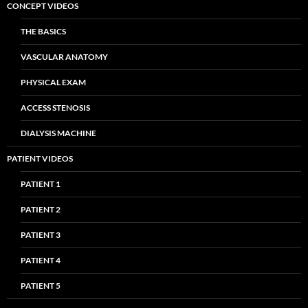
CONCEPT VIDEOS
THE BASICS
VASCULAR ANATOMY
PHYSICAL EXAM
ACCESS STENOSIS
DIALYSIS MACHINE
PATIENT VIDEOS
PATIENT 1
PATIENT 2
PATIENT 3
PATIENT 4
PATIENT 5