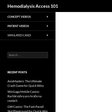
Search
Hemodialysis Access 101
Skip
CONCEPT VIDEOS
to
content
PATIENT VIDEOS
SIMULATED CASES
Search
for:
RECENT POSTS
AviaMasters: The Ultimate
Crash Game for Quick Wins
WinGaga Mobile Casino:
Rychlé výhry pro hráče na
cestách
GW Casino: The Fast‑Paced
Slot Playground for Quick‑Win