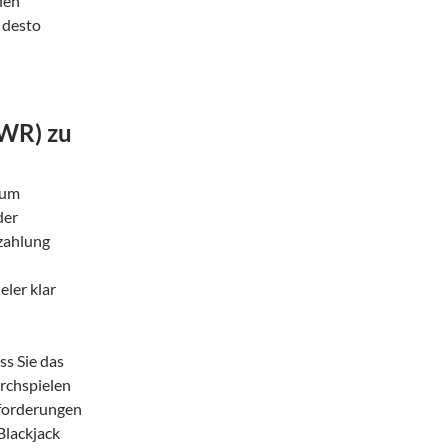
len
, desto
(WR) zu
zum
der
zahlung
eler klar
ss Sie das
rchspielen
nforderungen
Blackjack