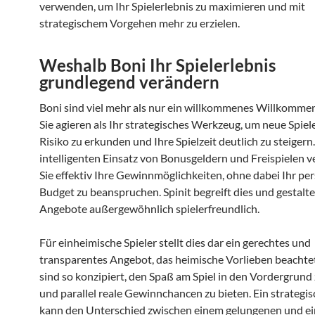
verwenden, um Ihr Spielerlebnis zu maximieren und mit
strategischem Vorgehen mehr zu erzielen.
Weshalb Boni Ihr Spielerlebnis
grundlegend verändern
Boni sind viel mehr als nur ein willkommenes Willkomme
Sie agieren als Ihr strategisches Werkzeug, um neue Spiel
Risiko zu erkunden und Ihre Spielzeit deutlich zu steiger
intelligenten Einsatz von Bonusgeldern und Freispielen 
Sie effektiv Ihre Gewinnmöglichkeiten, ohne dabei Ihr pe
Budget zu beanspruchen. Spinit begreift dies und gestalte
Angebote außergewöhnlich spielerfreundlich.
Für einheimische Spieler stellt dies dar ein gerechtes und
transparentes Angebot, das heimische Vorlieben beachtet
sind so konzipiert, den Spaß am Spiel in den Vordergrund 
und parallel reale Gewinnchancen zu bieten. Ein strategi
kann den Unterschied zwischen einem gelungenen und e