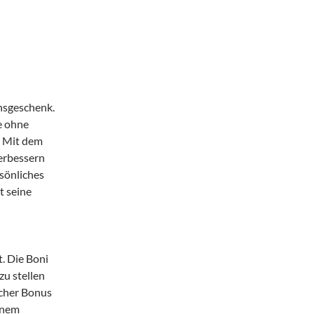
nsgeschenk.
e ohne
n. Mit dem
verbessern
rsönliches
t seine
. Die Boni
zu stellen
scher Bonus
inem