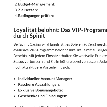
Budget-Management:
Ziel setzen:
Bedingungen prüfen:
Loyalität belohnt: Das VIP-Progra
durch Spinit
Bei Spinit Casino wird langfristiges Spielen äußerst gesch
exklusive VIP-Programm belohnt Ihre Treue mit außerg
Benefits. Mit jedem Einsatz erhalten Sie wertvolle Punkte,
Status verbessern und Sie in höhere Level versetzen. Jede
noch attraktivere Vorteile mit sich.
Individueller Account Manager:
Raschere Auszahlungen:
Exklusive Bonusangebote:
Geschenke und Einladungen: