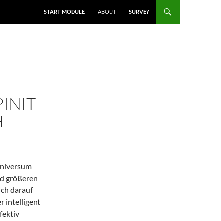
START MODULE
ABOUT
SURVEY
PINIT
H
niversum
nd größeren
ich darauf
 intelligent
fektiv