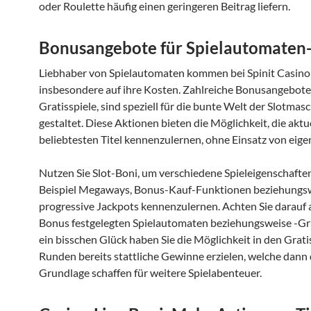
oder Roulette häufig einen geringeren Beitrag liefern.
Bonusangebote für Spielautomaten
Liebhaber von Spielautomaten kommen bei Spinit Casino
insbesondere auf ihre Kosten. Zahlreiche Bonusangebote,
Gratisspiele, sind speziell für die bunte Welt der Slotmas
gestaltet. Diese Aktionen bieten die Möglichkeit, die aktu
beliebtesten Titel kennenzulernen, ohne Einsatz von eig
Nutzen Sie Slot-Boni, um verschiedene Spieleigenschafte
Beispiel Megaways, Bonus-Kauf-Funktionen beziehungs
progressive Jackpots kennenzulernen. Achten Sie darauf 
Bonus festgelegten Spielautomaten beziehungsweise -G
ein bisschen Glück haben Sie die Möglichkeit in den Grati
Runden bereits stattliche Gewinne erzielen, welche dann 
Grundlage schaffen für weitere Spielabenteuer.