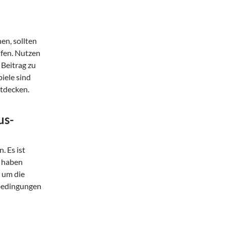
n, sollten
fen. Nutzen
 Beitrag zu
iele sind
ntdecken.
us-
. Es ist
r haben
 um die
zbedingungen