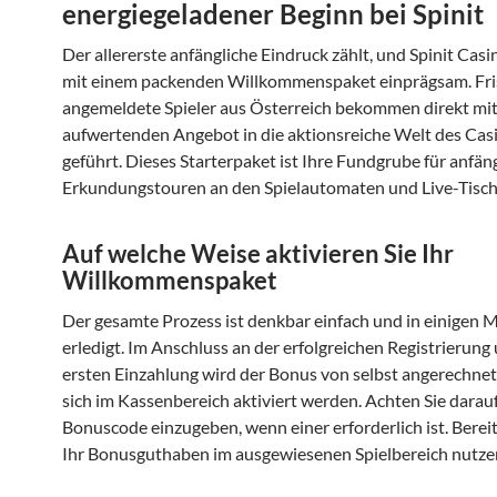
energiegeladener Beginn bei Spinit
Der allererste anfängliche Eindruck zählt, und Spinit Casi
mit einem packenden Willkommenspaket einprägsam. Fri
angemeldete Spieler aus Österreich bekommen direkt mi
aufwertenden Angebot in die aktionsreiche Welt des Cas
geführt. Dieses Starterpaket ist Ihre Fundgrube für anfän
Erkundungstouren an den Spielautomaten und Live-Tisch
Auf welche Weise aktivieren Sie Ihr
Willkommenspaket
Der gesamte Prozess ist denkbar einfach und in einigen 
erledigt. Im Anschluss an der erfolgreichen Registrierung
ersten Einzahlung wird der Bonus von selbst angerechnet 
sich im Kassenbereich aktiviert werden. Achten Sie darauf
Bonuscode einzugeben, wenn einer erforderlich ist. Bereit
Ihr Bonusguthaben im ausgewiesenen Spielbereich nutze