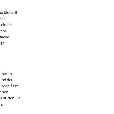
no bietet ihn
sch
t einem
inos
gliche
en.
Minuten
 und der
oder lässt
, den
s dürfen Sie
n.