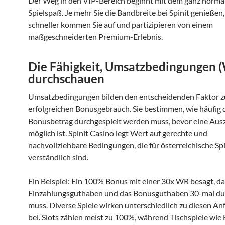
Der Weg in den VIP-Bereich beginnt mit dem ganz norma
Spielspaß. Je mehr Sie die Bandbreite bei Spinit genießen
schneller kommen Sie auf und partizipieren von einem
maßgeschneiderten Premium-Erlebnis.
Die Fähigkeit, Umsatzbedingungen 
durchschauen
Umsatzbedingungen bilden den entscheidenden Faktor 
erfolgreichen Bonusgebrauch. Sie bestimmen, wie häufig 
Bonusbetrag durchgespielt werden muss, bevor eine Aus
möglich ist. Spinit Casino legt Wert auf gerechte und
nachvollziehbare Bedingungen, die für österreichische Spi
verständlich sind.
Ein Beispiel: Ein 100% Bonus mit einer 30x WR besagt, da
Einzahlungsguthaben und das Bonusguthaben 30-mal du
muss. Diverse Spiele wirken unterschiedlich zu diesen A
bei. Slots zählen meist zu 100%, während Tischspiele wie 