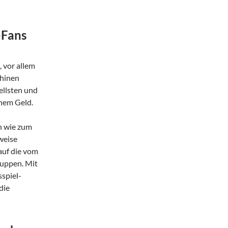
-Fans
 vor allem
chinen
ellsten und
enem Geld.
n wie zum
weise
auf die vom
ruppen. Mit
sspiel-
die