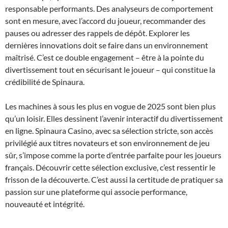
responsable performants. Des analyseurs de comportement
sont en mesure, avec l’accord du joueur, recommander des
pauses ou adresser des rappels de dépôt. Explorer les
dernières innovations doit se faire dans un environnement
maîtrisé. C’est ce double engagement – être à la pointe du
divertissement tout en sécurisant le joueur – qui constitue la
crédibilité de Spinaura.
Les machines à sous les plus en vogue de 2025 sont bien plus
qu’un loisir. Elles dessinent l’avenir interactif du divertissement
en ligne. Spinaura Casino, avec sa sélection stricte, son accès
privilégié aux titres novateurs et son environnement de jeu
sûr, s’impose comme la porte d’entrée parfaite pour les joueurs
français. Découvrir cette sélection exclusive, c’est ressentir le
frisson de la découverte. C’est aussi la certitude de pratiquer sa
passion sur une plateforme qui associe performance,
nouveauté et intégrité.