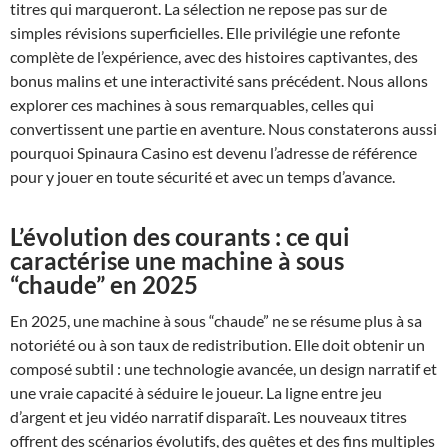
titres qui marqueront. La sélection ne repose pas sur de
simples révisions superficielles. Elle privilégie une refonte
complète de l’expérience, avec des histoires captivantes, des
bonus malins et une interactivité sans précédent. Nous allons
explorer ces machines à sous remarquables, celles qui
convertissent une partie en aventure. Nous constaterons aussi
pourquoi Spinaura Casino est devenu l’adresse de référence
pour y jouer en toute sécurité et avec un temps d’avance.
L’évolution des courants : ce qui
caractérise une machine à sous
“chaude” en 2025
En 2025, une machine à sous “chaude” ne se résume plus à sa
notoriété ou à son taux de redistribution. Elle doit obtenir un
composé subtil : une technologie avancée, un design narratif et
une vraie capacité à séduire le joueur. La ligne entre jeu
d’argent et jeu vidéo narratif disparaît. Les nouveaux titres
offrent des scénarios évolutifs, des quêtes et des fins multiples