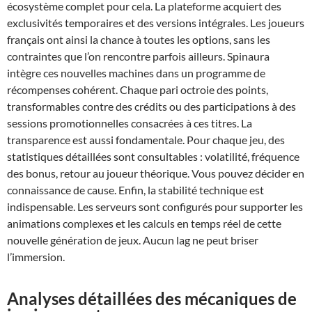
écosystème complet pour cela. La plateforme acquiert des
exclusivités temporaires et des versions intégrales. Les joueurs
français ont ainsi la chance à toutes les options, sans les
contraintes que l’on rencontre parfois ailleurs. Spinaura
intègre ces nouvelles machines dans un programme de
récompenses cohérent. Chaque pari octroie des points,
transformables contre des crédits ou des participations à des
sessions promotionnelles consacrées à ces titres. La
transparence est aussi fondamentale. Pour chaque jeu, des
statistiques détaillées sont consultables : volatilité, fréquence
des bonus, retour au joueur théorique. Vous pouvez décider en
connaissance de cause. Enfin, la stabilité technique est
indispensable. Les serveurs sont configurés pour supporter les
animations complexes et les calculs en temps réel de cette
nouvelle génération de jeux. Aucun lag ne peut briser
l’immersion.
Analyses détaillées des mécaniques de