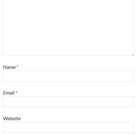
Name
*
Email
*
Website