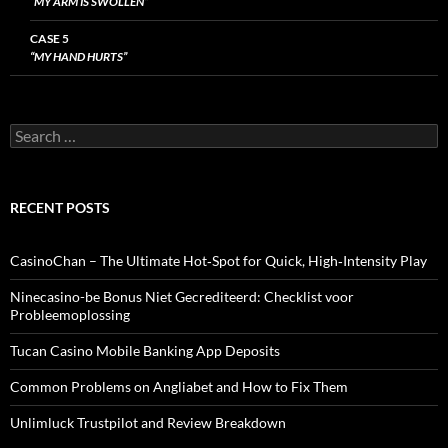
“MY ARM IS SWOLLEN”
CASE 5
“MY HAND HURTS”
Search
for:
RECENT POSTS
CasinoChan – The Ultimate Hot‑Spot for Quick, High‑Intensity Play
Ninecasino-be Bonus Niet Gecrediteerd: Checklist voor
Probleemoplossing
Tucan Casino Mobile Banking App Deposits
Common Problems on Angliabet and How to Fix Them
Unlimluck Trustpilot and Review Breakdown