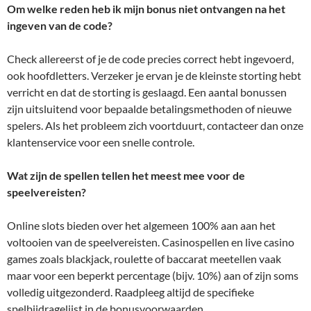
Om welke reden heb ik mijn bonus niet ontvangen na het
ingeven van de code?
Check allereerst of je de code precies correct hebt ingevoerd,
ook hoofdletters. Verzeker je ervan je de kleinste storting hebt
verricht en dat de storting is geslaagd. Een aantal bonussen
zijn uitsluitend voor bepaalde betalingsmethoden of nieuwe
spelers. Als het probleem zich voortduurt, contacteer dan onze
klantenservice voor een snelle controle.
Wat zijn de spellen tellen het meest mee voor de
speelvereisten?
Online slots bieden over het algemeen 100% aan aan het
voltooien van de speelvereisten. Casinospellen en live casino
games zoals blackjack, roulette of baccarat meetellen vaak
maar voor een beperkt percentage (bijv. 10%) aan of zijn soms
volledig uitgezonderd. Raadpleeg altijd de specifieke
spelbijdragelijst in de bonusvoorwaarden.