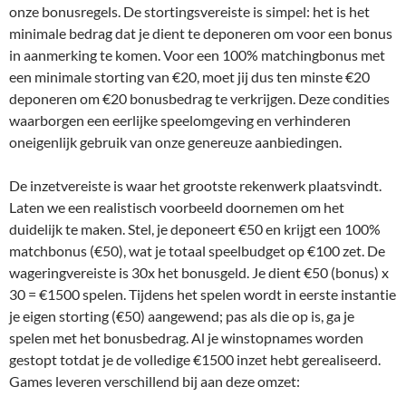
onze bonusregels. De stortingsvereiste is simpel: het is het
minimale bedrag dat je dient te deponeren om voor een bonus
in aanmerking te komen. Voor een 100% matchingbonus met
een minimale storting van €20, moet jij dus ten minste €20
deponeren om €20 bonusbedrag te verkrijgen. Deze condities
waarborgen een eerlijke speelomgeving en verhinderen
oneigenlijk gebruik van onze genereuze aanbiedingen.
De inzetvereiste is waar het grootste rekenwerk plaatsvindt.
Laten we een realistisch voorbeeld doornemen om het
duidelijk te maken. Stel, je deponeert €50 en krijgt een 100%
matchbonus (€50), wat je totaal speelbudget op €100 zet. De
wageringvereiste is 30x het bonusgeld. Je dient €50 (bonus) x
30 = €1500 spelen. Tijdens het spelen wordt in eerste instantie
je eigen storting (€50) aangewend; pas als die op is, ga je
spelen met het bonusbedrag. Al je winstopnames worden
gestopt totdat je de volledige €1500 inzet hebt gerealiseerd.
Games leveren verschillend bij aan deze omzet: