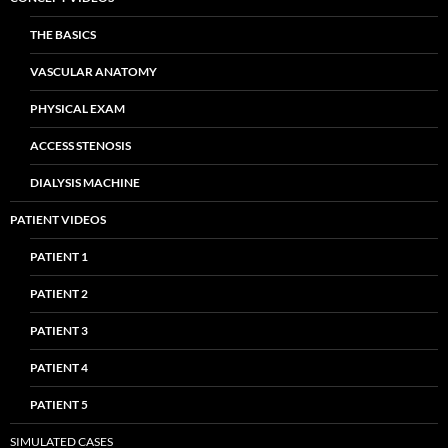
THE BASICS
VASCULAR ANATOMY
PHYSICAL EXAM
ACCESS STENOSIS
DIALYSIS MACHINE
PATIENT VIDEOS
PATIENT 1
PATIENT 2
PATIENT 3
PATIENT 4
PATIENT 5
SIMULATED CASES