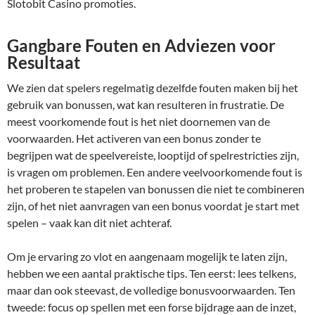
Slotobit Casino promoties.
Gangbare Fouten en Adviezen voor
Resultaat
We zien dat spelers regelmatig dezelfde fouten maken bij het
gebruik van bonussen, wat kan resulteren in frustratie. De
meest voorkomende fout is het niet doornemen van de
voorwaarden. Het activeren van een bonus zonder te
begrijpen wat de speelvereiste, looptijd of spelrestricties zijn,
is vragen om problemen. Een andere veelvoorkomende fout is
het proberen te stapelen van bonussen die niet te combineren
zijn, of het niet aanvragen van een bonus voordat je start met
spelen – vaak kan dit niet achteraf.
Om je ervaring zo vlot en aangenaam mogelijk te laten zijn,
hebben we een aantal praktische tips. Ten eerst: lees telkens,
maar dan ook steevast, de volledige bonusvoorwaarden. Ten
tweede: focus op spellen met een forse bijdrage aan de inzet,