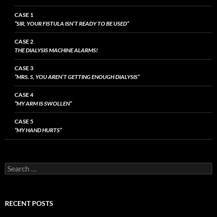
CASE 1
“SIR, YOUR FISTULA ISN’T READY TO BE USED”
CASE 2
THE DIALYSIS MACHINE ALARMS!
CASE 3
“MRS. S, YOU AREN’T GETTING ENOUGH DIALYSIS”
CASE 4
“MY ARM IS SWOLLEN”
CASE 5
“MY HAND HURTS”
Search
for:
RECENT POSTS