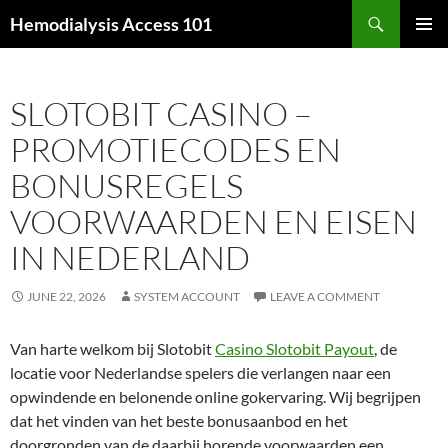
Skip
Search
Hemodialysis Access 101
to
PRIMAR
content
MENU
SLOTOBIT CASINO –
PROMOTIECODES EN
BONUSREGELS
VOORWAARDEN EN EISEN
IN NEDERLAND
JUNE 22, 2026
SYSTEM ACCOUNT
LEAVE A COMMENT
Van harte welkom bij Slotobit
Casino Slotobit Payout
, de
locatie voor Nederlandse spelers die verlangen naar een
opwindende en belonende online gokervaring. Wij begrijpen
dat het vinden van het beste bonusaanbod en het
doorgronden van de daarbij horende voorwaarden een