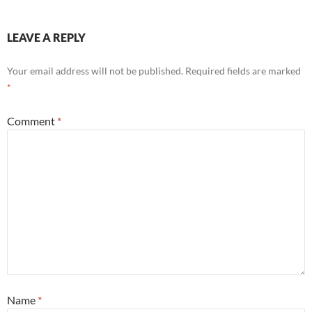
LEAVE A REPLY
Your email address will not be published.
Required fields are marked
*
Comment
*
Name
*