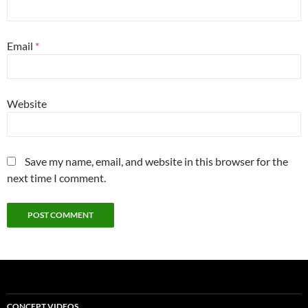
Email
*
Website
Save my name, email, and website in this browser for the
next time I comment.
CONCEPT VIDEOS