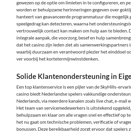
gewezen op de optie om limieten in te configureren, en pe
worden er behulpzame herinneringen gegeven over goktijd
hanteert van geavanceerde programmatuur die mogelijk g
speelgedrag kan detecteren, waarna het ondersteunings
vertrouwelijk contact kan maken om hulp aan te bieden. 
integrale aanpak, die voorzorg, besef en hulp samenbrengt
dat het casino zijn leden ziet als samenwerkingspartners i
waarbij duurzaam en verantwoord plezier het einddoel oo
ver voorbij het kortetermijnwinstdenken.
Solide Klantenondersteuning in Eige
Een top klantenservice is een pijler van de SkyHills-ervari
casino biedt Nederlandse spelers vakkundige ondersteun
Nederlands, via meerdere kanalen zoals live chat, e-mail e
Het team van servicemedewerkers is uitstekend opgeleid,
behulpzaam en klaar om alle vragen snel en effectief op te 
het nu gaat om technische problemen, verificatie of vrage
bonussen. Deze bereikbaarheid zorgt ervoor dat spelers zi