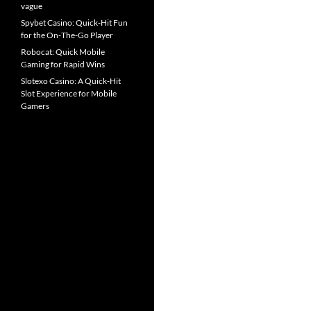
vague
Spybet Casino: Quick‑Hit Fun
for the On‑The‑Go Player
Robocat: Quick Mobile
Gaming for Rapid Wins
Slotexo Casino: A Quick‑Hit
Slot Experience for Mobile
Gamers