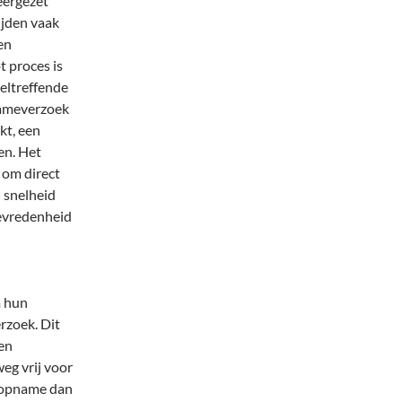
eergezet
ijden vaak
en
t proces is
eltreffende
nameverzoek
kt, een
en. Het
 om direct
n snelheid
tevredenheid
m hun
rzoek. Dit
en
eg vrij voor
n opname dan