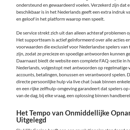
ondersteund en gewaardeerd voelen. Verzekerd zijn dat er
beschikbaar is in het Nederlands geeft een extra indruk v
en geloof in het platform waarop men speelt.
De service strekt zich uit dan alleen achteraf problemen o
Het supportteam is actief geïnformeerd over alle acties e
voorwaarden die exclusief voor Nederlandse spelers van 
zijn, zodat ze precieze en spoedige antwoorden kunnen g
Daarnaast biedt de website een complete FAQ-sectie in h
Nederlands, volgestopt met antwoorden op regelmatige 
accounts, betalingen, bonussen en verantwoord spelen. 
directe persoonlijke hulp via live chat (vaak binnen enkel
en een rijke zelfhulp-omgeving garandeert dat spelers o
van de dag, bij elke vraag, een oplossing binnen handbere
Het Tempo van Onmiddellijke Opn
Uitgelegd