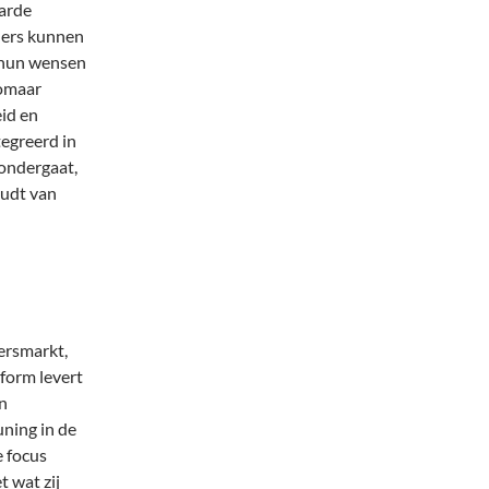
arde
lers kunnen
p hun wensen
zomaar
id en
tegreerd in
 ondergaat,
oudt van
lersmarkt,
tform levert
in
ning in de
e focus
t wat zij