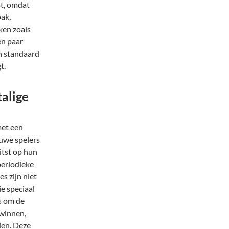
t, omdat
pak,
ken zoals
en paar
n standaard
t.
alige
met een
uwe spelers
itst op hun
periodieke
es zijn niet
e speciaal
s om de
 winnen,
len. Deze