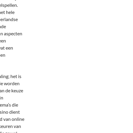
lspellen.
et hele
derlandse
nde
 in aspecten
een
wat een
 en
ling; het is
die worden
aan de keuze
in
ema’s die
sino dient
ld van online
keuren van