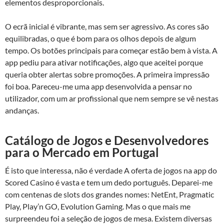
elementos desproporcionais.
O ecrã inicial é vibrante, mas sem ser agressivo. As cores são
equilibradas, o que é bom para os olhos depois de algum
tempo. Os botões principais para começar estão bem à vista. A
app pediu para ativar notificações, algo que aceitei porque
queria obter alertas sobre promoções. A primeira impressão
foi boa. Pareceu-me uma app desenvolvida a pensar no
utilizador, com um ar profissional que nem sempre se vê nestas
andanças.
Catálogo de Jogos e Desenvolvedores
para o Mercado em Portugal
É isto que interessa, não é verdade A oferta de jogos na app do
Scored Casino é vasta e tem um dedo português. Deparei-me
com centenas de slots dos grandes nomes: NetEnt, Pragmatic
Play, Play’n GO, Evolution Gaming. Mas o que mais me
surpreendeu foi a seleção de jogos de mesa. Existem diversas