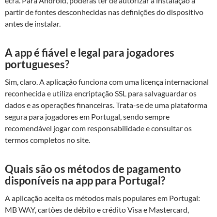
ecrã. Para Android, poderás ter de autorizar a instalação a
partir de fontes desconhecidas nas definições do dispositivo
antes de instalar.
A app é fiável e legal para jogadores
portugueses?
Sim, claro. A aplicação funciona com uma licença internacional
reconhecida e utiliza encriptação SSL para salvaguardar os
dados e as operações financeiras. Trata-se de uma plataforma
segura para jogadores em Portugal, sendo sempre
recomendável jogar com responsabilidade e consultar os
termos completos no site.
Quais são os métodos de pagamento
disponíveis na app para Portugal?
A aplicação aceita os métodos mais populares em Portugal:
MB WAY, cartões de débito e crédito Visa e Mastercard,