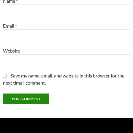
Name
*
Email
*
Website
Save my name, email, and website in this browser for the
next time I comment.