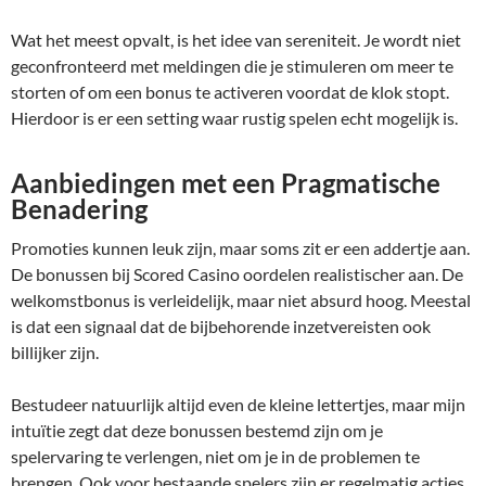
Wat het meest opvalt, is het idee van sereniteit. Je wordt niet
geconfronteerd met meldingen die je stimuleren om meer te
storten of om een bonus te activeren voordat de klok stopt.
Hierdoor is er een setting waar rustig spelen echt mogelijk is.
Aanbiedingen met een Pragmatische
Benadering
Promoties kunnen leuk zijn, maar soms zit er een addertje aan.
De bonussen bij Scored Casino oordelen realistischer aan. De
welkomstbonus is verleidelijk, maar niet absurd hoog. Meestal
is dat een signaal dat de bijbehorende inzetvereisten ook
billijker zijn.
Bestudeer natuurlijk altijd even de kleine lettertjes, maar mijn
intuïtie zegt dat deze bonussen bestemd zijn om je
spelervaring te verlengen, niet om je in de problemen te
brengen. Ook voor bestaande spelers zijn er regelmatig acties,