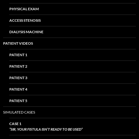
PHYSICAL EXAM
ACCESS STENOSIS
DIALYSIS MACHINE
PATIENT VIDEOS
PATIENT 1
PATIENT 2
PATIENT 3
PATIENT 4
PATIENT 5
SIMULATED CASES
CASE 1
“SIR, YOUR FISTULA ISN’T READY TO BE USED”