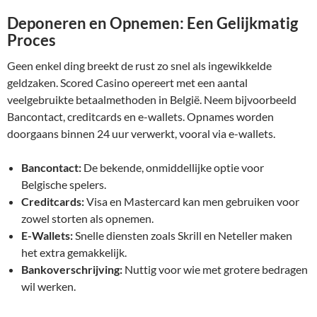
Deponeren en Opnemen: Een Gelijkmatig
Proces
Geen enkel ding breekt de rust zo snel als ingewikkelde
geldzaken. Scored Casino opereert met een aantal
veelgebruikte betaalmethoden in België. Neem bijvoorbeeld
Bancontact, creditcards en e-wallets. Opnames worden
doorgaans binnen 24 uur verwerkt, vooral via e-wallets.
Bancontact:
De bekende, onmiddellijke optie voor
Belgische spelers.
Creditcards:
Visa en Mastercard kan men gebruiken voor
zowel storten als opnemen.
E-Wallets:
Snelle diensten zoals Skrill en Neteller maken
het extra gemakkelijk.
Bankoverschrijving:
Nuttig voor wie met grotere bedragen
wil werken.