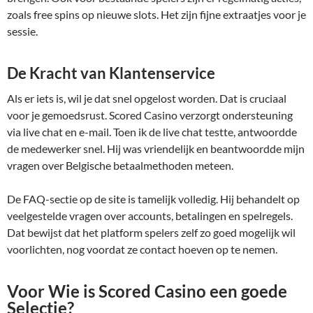
zoals free spins op nieuwe slots. Het zijn fijne extraatjes voor je
sessie.
De Kracht van Klantenservice
Als er iets is, wil je dat snel opgelost worden. Dat is cruciaal
voor je gemoedsrust. Scored Casino verzorgt ondersteuning
via live chat en e-mail. Toen ik de live chat testte, antwoordde
de medewerker snel. Hij was vriendelijk en beantwoordde mijn
vragen over Belgische betaalmethoden meteen.
De FAQ-sectie op de site is tamelijk volledig. Hij behandelt op
veelgestelde vragen over accounts, betalingen en spelregels.
Dat bewijst dat het platform spelers zelf zo goed mogelijk wil
voorlichten, nog voordat ze contact hoeven op te nemen.
Voor Wie is Scored Casino een goede
Selectie?