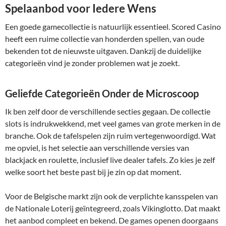
Spelaanbod voor Iedere Wens
Een goede gamecollectie is natuurlijk essentieel. Scored Casino
heeft een ruime collectie van honderden spellen, van oude
bekenden tot de nieuwste uitgaven. Dankzij de duidelijke
categorieën vind je zonder problemen wat je zoekt.
Geliefde Categorieën Onder de Microscoop
Ik ben zelf door de verschillende secties gegaan. De collectie
slots is indrukwekkend, met veel games van grote merken in de
branche. Ook de tafelspelen zijn ruim vertegenwoordigd. Wat
me opviel, is het selectie aan verschillende versies van
blackjack en roulette, inclusief live dealer tafels. Zo kies je zelf
welke soort het beste past bij je zin op dat moment.
Voor de Belgische markt zijn ook de verplichte kansspelen van
de Nationale Loterij geïntegreerd, zoals Vikinglotto. Dat maakt
het aanbod compleet en bekend. De games openen doorgaans