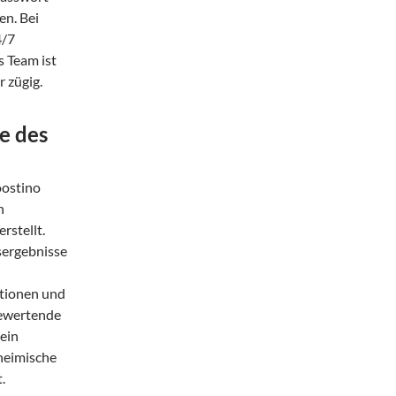
en. Bei
4/7
 Team ist
 zügig.
e des
oostino
n
rstellt.
lsergebnisse
ktionen und
bewertende
 ein
heimische
.