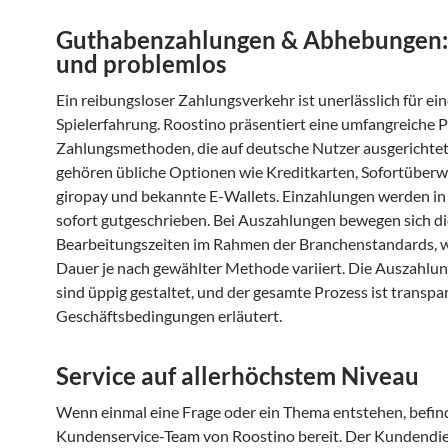
Guthabenzahlungen & Abhebungen:
und problemlos
Ein reibungsloser Zahlungsverkehr ist unerlässlich für ein
Spielerfahrung. Roostino präsentiert eine umfangreiche P
Zahlungsmethoden, die auf deutsche Nutzer ausgerichtet
gehören übliche Optionen wie Kreditkarten, Sofortüberw
giropay und bekannte E-Wallets. Einzahlungen werden in
sofort gutgeschrieben. Bei Auszahlungen bewegen sich di
Bearbeitungszeiten im Rahmen der Branchenstandards, w
Dauer je nach gewählter Methode variiert. Die Auszahlun
sind üppig gestaltet, und der gesamte Prozess ist transpa
Geschäftsbedingungen erläutert.
Service auf allerhöchstem Niveau
Wenn einmal eine Frage oder ein Thema entstehen, befind
Kundenservice-Team von Roostino bereit. Der Kundendie