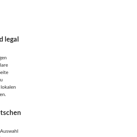
d legal
igen
lare
eite
zu
 lokalen
en.
utschen
n Auswahl