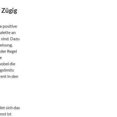
 Zügig
e positive
alette an
 sind. Dazu
eisung,
 der Regel
e
obei die
gslimits
rent in den
et sich das
nst ist