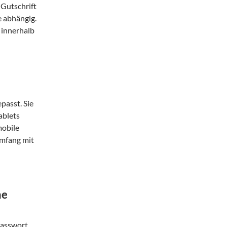
 Gutschrift
 abhängig.
 innerhalb
passt. Sie
ablets
mobile
umfang mit
me
Passwort