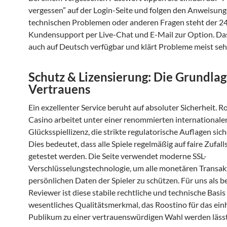
vergessen” auf der Login-Seite und folgen den Anweisung
technischen Problemen oder anderen Fragen steht der 2
Kundensupport per Live-Chat und E-Mail zur Option. Das
auch auf Deutsch verfügbar und klärt Probleme meist sehr
Schutz & Lizensierung: Die Grundlag
Vertrauens
Ein exzellenter Service beruht auf absoluter Sicherheit. R
Casino arbeitet unter einer renommierten internationale
Glücksspiellizenz, die strikte regulatorische Auflagen siche
Dies bedeutet, dass alle Spiele regelmäßig auf faire Zufal
getestet werden. Die Seite verwendet moderne SSL-
Verschlüsselungstechnologie, um alle monetären Transa
persönlichen Daten der Spieler zu schützen. Für uns als 
Reviewer ist diese stabile rechtliche und technische Basis
wesentliches Qualitätsmerkmal, das Roostino für das ein
Publikum zu einer vertrauenswürdigen Wahl werden lässt