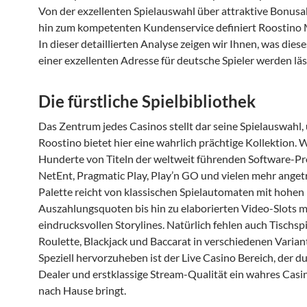
Von der exzellenten Spielauswahl über attraktive Bonusa
hin zum kompetenten Kundenservice definiert Roostino
In dieser detaillierten Analyse zeigen wir Ihnen, was dies
einer exzellenten Adresse für deutsche Spieler werden läs
Die fürstliche Spielbibliothek
Das Zentrum jedes Casinos stellt dar seine Spielauswahl,
Roostino bietet hier eine wahrlich prächtige Kollektion. 
Hunderte von Titeln der weltweit führenden Software-Pr
NetEnt, Pragmatic Play, Play’n GO und vielen mehr angetr
Palette reicht von klassischen Spielautomaten mit hohen
Auszahlungsquoten bis hin zu elaborierten Video-Slots m
eindrucksvollen Storylines. Natürlich fehlen auch Tischsp
Roulette, Blackjack und Baccarat in verschiedenen Varian
Speziell hervorzuheben ist der Live Casino Bereich, der d
Dealer und erstklassige Stream-Qualität ein wahres Casi
nach Hause bringt.