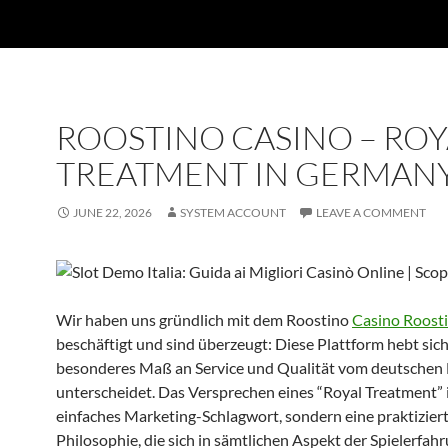
ROOSTINO CASINO – ROY
TREATMENT IN GERMAN
JUNE 22, 2026
SYSTEM ACCOUNT
LEAVE A COMMENT
Wir haben uns gründlich mit dem Roostino
Casino Roost
beschäftigt und sind überzeugt: Diese Plattform hebt sich
besonderes Maß an Service und Qualität vom deutschen
unterscheidet. Das Versprechen eines “Royal Treatment” i
einfaches Marketing-Schlagwort, sondern eine praktizier
Philosophie, die sich in sämtlichen Aspekt der Spielerfahr