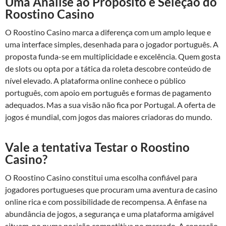
Uma Análise ao Propósito e Seleção do
Roostino Casino
O Roostino Casino marca a diferença com um amplo leque e
uma interface simples, desenhada para o jogador português. A
proposta funda-se em multiplicidade e excelência. Quem gosta
de slots ou opta por a tática da roleta descobre conteúdo de
nível elevado. A plataforma online conhece o público
português, com apoio em português e formas de pagamento
adequados. Mas a sua visão não fica por Portugal. A oferta de
jogos é mundial, com jogos das maiores criadoras do mundo.
Vale a tentativa Testar o Roostino
Casino?
O Roostino Casino constitui uma escolha confiável para
jogadores portugueses que procuram uma aventura de casino
online rica e com possibilidade de recompensa. A ênfase na
abundância de jogos, a segurança e uma plataforma amigável
situam-no numa posição competitiva no mercado. A conceção