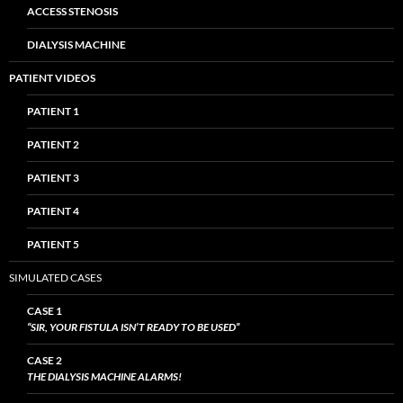
ACCESS STENOSIS
DIALYSIS MACHINE
PATIENT VIDEOS
PATIENT 1
PATIENT 2
PATIENT 3
PATIENT 4
PATIENT 5
SIMULATED CASES
CASE 1
“SIR, YOUR FISTULA ISN’T READY TO BE USED”
CASE 2
THE DIALYSIS MACHINE ALARMS!