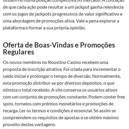
de que cada ação pode resultar a um jackpot ganha relevância
com os jogos de jackpots progressivos de valor significativo e
uma abordagem de promoções ativa. Vale a pena explorar a
plataforma e formar a sua própria opinião.
Oferta de Boas-Vindas e Promoções
Regulares
Os novos membros no Roostino Casino recebem uma
proposta de inscrição atrativa. Foi criada para incrementar o
saldo inicial e prolongar o tempo de diversão. Normalmente,
esta promoção distribui-se por diversos depósitos, o que
otimiza o total recebido. A site conserva os usuários ativos
com um conjunto de promoções constante. Podem conter free
spins, torneios com prémios monetários e promoções de
recarga. Ler os termos e condições é essencial. Só assim se
compreendem os requisitos de apostas e se obtém máximo
proveito destes vantagens.