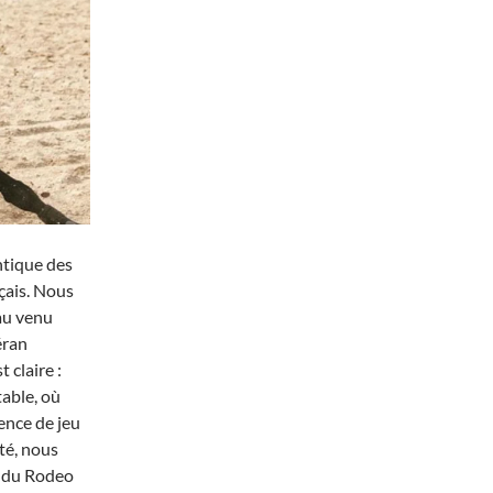
ntique des
çais. Nous
au venu
éran
 claire :
able, où
ence de jeu
té, nous
re du Rodeo