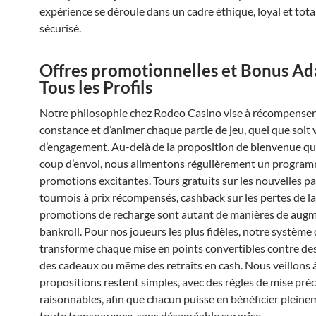
expérience se déroule dans un cadre éthique, loyal et tot
sécurisé.
Offres promotionnelles et Bonus Ad
Tous les Profils
Notre philosophie chez Rodeo Casino vise à récompenser
constance et d’animer chaque partie de jeu, quel que soit 
d’engagement. Au-delà de la proposition de bienvenue qu
coup d’envoi, nous alimentons régulièrement un progra
promotions excitantes. Tours gratuits sur les nouvelles pa
tournois à prix récompensés, cashback sur les pertes de l
promotions de recharge sont autant de manières de augm
bankroll. Pour nos joueurs les plus fidèles, notre système d
transforme chaque mise en points convertibles contre de
des cadeaux ou même des retraits en cash. Nous veillons à
propositions restent simples, avec des règles de mise préc
raisonnables, afin que chacun puisse en bénéficier pleine
toute transparence, sans désagréable surprise.