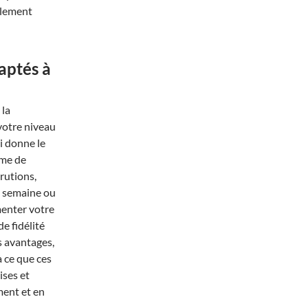
alement
aptés à
 la
votre niveau
i donne le
mme de
rutions,
a semaine ou
enter votre
e fidélité
s avantages,
 ce que ces
ises et
ment et en