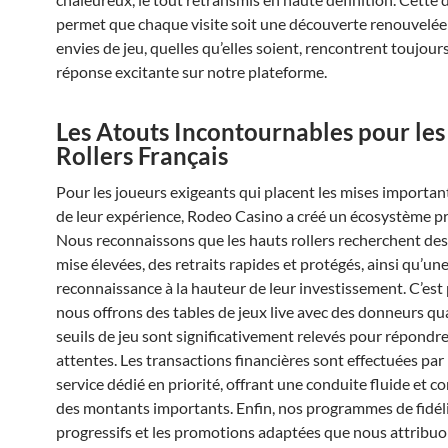
permet que chaque visite soit une découverte renouvelée
envies de jeu, quelles qu’elles soient, rencontrent toujour
réponse excitante sur notre plateforme.
Les Atouts Incontournables pour les
Rollers Français
Pour les joueurs exigeants qui placent les mises importa
de leur expérience, Rodeo Casino a créé un écosystème 
Nous reconnaissons que les hauts rollers recherchent des
mise élevées, des retraits rapides et protégés, ainsi qu’un
reconnaissance à la hauteur de leur investissement. C’es
nous offrons des tables de jeux live avec des donneurs qua
seuils de jeu sont significativement relevés pour répondre
attentes. Les transactions financières sont effectuées par
service dédié en priorité, offrant une conduite fluide et co
des montants importants. Enfin, nos programmes de fidél
progressifs et les promotions adaptées que nous attribuo