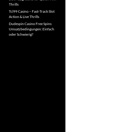
Thrills
Tcl99 Casino – Fast‑Track Slot
Action & Live Thrills
Dudespin Casino Free Spins
Umsatzbedingungen: Einfach
oder Schwierig?