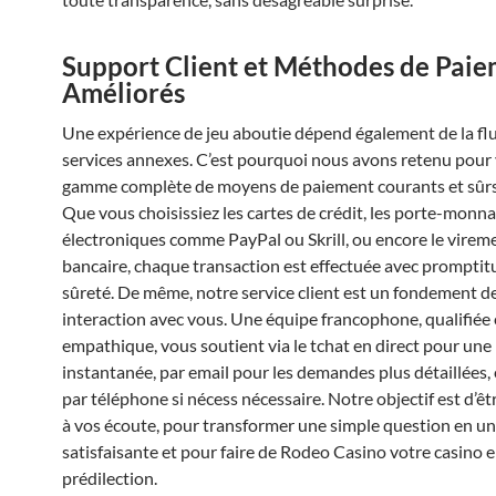
Support Client et Méthodes de Pai
Améliorés
Une expérience de jeu aboutie dépend également de la flu
services annexes. C’est pourquoi nous avons retenu pour
gamme complète de moyens de paiement courants et sûrs
Que vous choisissiez les cartes de crédit, les porte-monna
électroniques comme PayPal ou Skrill, ou encore le virem
bancaire, chaque transaction est effectuée avec promptit
sûreté. De même, notre service client est un fondement d
interaction avec vous. Une équipe francophone, qualifiée 
empathique, vous soutient via le tchat en direct pour une
instantanée, par email pour les demandes plus détaillées
par téléphone si nécess nécessaire. Notre objectif est d’êt
à vos écoute, pour transformer une simple question en un
satisfaisante et pour faire de Rodeo Casino votre casino e
prédilection.