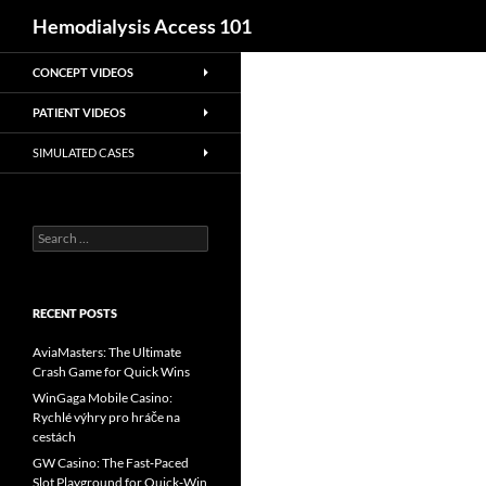
Search
Hemodialysis Access 101
Skip
CONCEPT VIDEOS
to
content
PATIENT VIDEOS
SIMULATED CASES
Search
for:
RECENT POSTS
AviaMasters: The Ultimate
Crash Game for Quick Wins
WinGaga Mobile Casino:
Rychlé výhry pro hráče na
cestách
GW Casino: The Fast‑Paced
Slot Playground for Quick‑Win