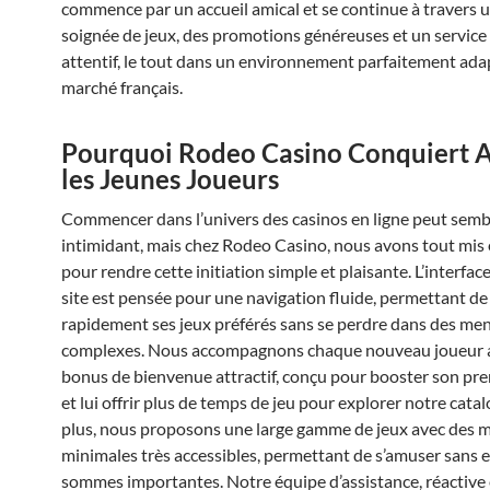
commence par un accueil amical et se continue à travers u
soignée de jeux, des promotions généreuses et un service 
attentif, le tout dans un environnement parfaitement ada
marché français.
Pourquoi Rodeo Casino Conquiert 
les Jeunes Joueurs
Commencer dans l’univers des casinos en ligne peut semb
intimidant, mais chez Rodeo Casino, nous avons tout mis
pour rendre cette initiation simple et plaisante. L’interfac
site est pensée pour une navigation fluide, permettant de
rapidement ses jeux préférés sans se perdre dans des me
complexes. Nous accompagnons chaque nouveau joueur 
bonus de bienvenue attractif, conçu pour booster son pr
et lui offrir plus de temps de jeu pour explorer notre cata
plus, nous proposons une large gamme de jeux avec des m
minimales très accessibles, permettant de s’amuser sans 
sommes importantes. Notre équipe d’assistance, réactive 