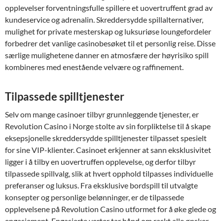
opplevelser forventningsfulle spillere et uovertruffent grad av
kundeservice og adrenalin. Skreddersydde spillalternativer,
mulighet for private mesterskap og luksuriøse loungefordeler
forbedrer det vanlige casinobesøket til et personlig reise. Disse
særlige mulighetene danner en atmosfære der høyrisiko spill
kombineres med enestående velvære og raffinement.
Tilpassede spilltjenester
Selv om mange casinoer tilbyr grunnleggende tjenester, er
Revolution Casino i Norge stolte av sin forpliktelse til å skape
eksepsjonelle skreddersydde spilltjenester tilpasset spesielt
for sine VIP-klienter. Casinoet erkjenner at sann eksklusivitet
ligger i å tilby en uovertruffen opplevelse, og derfor tilbyr
tilpassede spillvalg, slik at hvert opphold tilpasses individuelle
preferanser og luksus. Fra eksklusive bordspill til utvalgte
konsepter og personlige belønninger, er de tilpassede
opplevelsene på Revolution Casino utformet for å øke glede og
engasjement. Engasjerte verter tar hånd om raskt alle ønsker