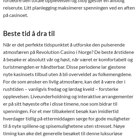
forbedre den totale opplevelsen og tilby gjester en allsidig
reiserute. Litt planlegging maksimerer spenningen ved en aften
på casinoet.
Beste tid å dra til
Når er det perfekte tidspunktet å utforske den pulserende
atmosfæren på Revolution Casino i Norge? De beste årstidene
å besøke er absolutt vår og høst, når været er komfortabelt og
turistmengden er håndterbar. Disse periodene lar gjestene
nyte kasinoets tilbud uten å bli overveldet av folkemengdene.
For de som ønsker en livlig atmosfære, kan det å være der i
rushtiden – vanligvis fredag og lørdag kveld – forsterke
opplevelsen. Liveunderholdning og interaktive arrangementer
er på sitt høyeste ofte i disse timene, noe som bidrar til
spenningen. For et mer tilbakelent besøk kan imidlertid
hverdager tidlig på ettermiddagen sørge for gode muligheter
til å nyte spillene og spisemulighetene uten stresset. Nøye
timing kan øke det generelle besøket til denne luksuriøse