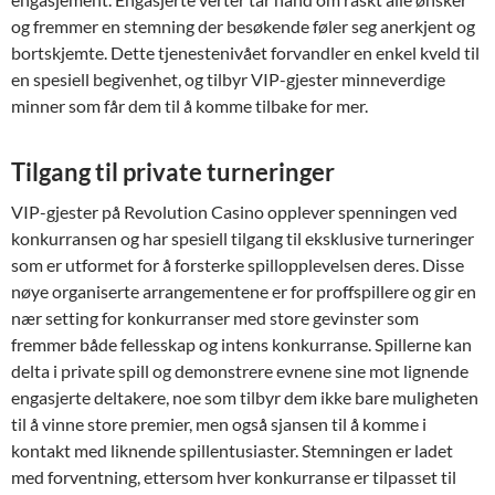
og fremmer en stemning der besøkende føler seg anerkjent og
bortskjemte. Dette tjenestenivået forvandler en enkel kveld til
en spesiell begivenhet, og tilbyr VIP-gjester minneverdige
minner som får dem til å komme tilbake for mer.
Tilgang til private turneringer
VIP-gjester på Revolution Casino opplever spenningen ved
konkurransen og har spesiell tilgang til eksklusive turneringer
som er utformet for å forsterke spillopplevelsen deres. Disse
nøye organiserte arrangementene er for proffspillere og gir en
nær setting for konkurranser med store gevinster som
fremmer både fellesskap og intens konkurranse. Spillerne kan
delta i private spill og demonstrere evnene sine mot lignende
engasjerte deltakere, noe som tilbyr dem ikke bare muligheten
til å vinne store premier, men også sjansen til å komme i
kontakt med liknende spillentusiaster. Stemningen er ladet
med forventning, ettersom hver konkurranse er tilpasset til