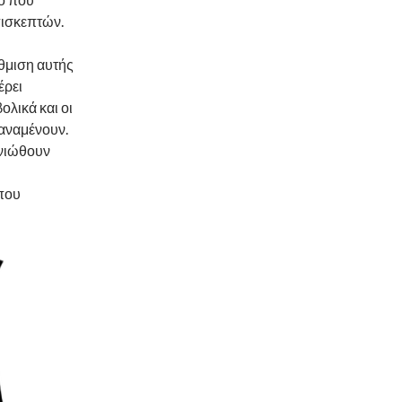
πισκεπτών.
θμιση αυτής
έρει
ολικά και οι
αναμένουν.
 νιώθουν
που