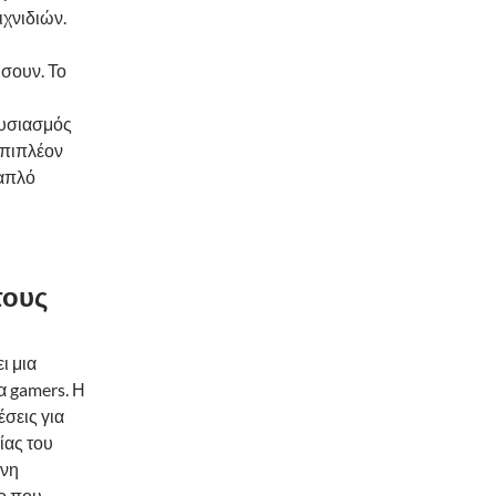
χνιδιών.
ήσουν. Το
ουσιασμός
επιπλέον
 απλό
τους
ι μια
α gamers. Η
σεις για
ίας του
ένη
ο που