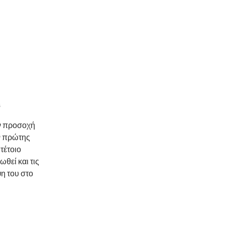
ν προσοχή
ν πρώτης
τέτοιο
ωθεί και τις
η του στο