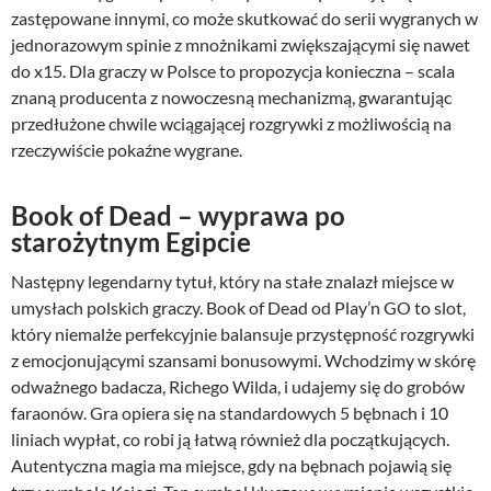
zastępowane innymi, co może skutkować do serii wygranych w
jednorazowym spinie z mnożnikami zwiększającymi się nawet
do x15. Dla graczy w Polsce to propozycja konieczna – scala
znaną producenta z nowoczesną mechanizmą, gwarantując
przedłużone chwile wciągającej rozgrywki z możliwością na
rzeczywiście pokaźne wygrane.
Book of Dead – wyprawa po
starożytnym Egipcie
Następny legendarny tytuł, który na stałe znalazł miejsce w
umysłach polskich graczy. Book of Dead od Play’n GO to slot,
który niemalże perfekcyjnie balansuje przystępność rozgrywki
z emocjonującymi szansami bonusowymi. Wchodzimy w skórę
odważnego badacza, Richego Wilda, i udajemy się do grobów
faraonów. Gra opiera się na standardowych 5 bębnach i 10
liniach wypłat, co robi ją łatwą również dla początkujących.
Autentyczna magia ma miejsce, gdy na bębnach pojawią się