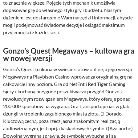
to znacznie większe. Pojęcie tych mechanik umożliwia
dopasować grę do własnego stylu gry i budżetu. Naszym
dążeniem jest dostarczenie Wam narzędzi i informacji, abyście
mogli podejmować świadome decyzje i osiągać maksimum
przyjemności z każdej sesji.
Gonzo’s Quest Megaways – kultowa gra
w nowej wersji
Gonzo’s Quest to ikona w świecie slotów online, a jego wersja
Megaways na Playbison Casino wprowadza oryginalną grę na
całkowicie inny poziom. Gra od NetEnt i Red Tiger Gaming
łączy ukochaną przygodę poszukiwacza przygód Gonzo z
rewolucyjnym rozwiązaniem Megaways, który oferuje ponad
200 000 sposobów na wygraną. Gra transportuje nas w głąb
dżungli w tropieniu zagubionego miasta złota, El Dorado.
Kluczową cechą, poza rzecz jasna znakomitym realizacją
audiowizualnym, jest opcja kaskadowych symboli (Avalanche).
Dowolna wygrana sprawia, że symbole wybuchają i są