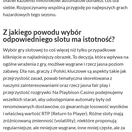
ułatwi każdemu miłośnikowi automatów odnaleźć coś dla
siebie. Rozpoczynamy wspólną przygodę po najlepszych grach
hazardowych tego sezonu.
Z jakiego powodu wybór
odpowiedniego slotu ma istotność?
Wybór gry slotowej to coś więcej niż tylko przypadkowe
kliknięcie w najładniejszy obrazek. To decyzja, która wpływa na
ogólne wrażenia z gry, możliwe wygrane i rzecz jasna poziom
zabawy. Dla nas, graczy z Polski, kluczowe są aspekty takie jak
przejrzystość zasad, powab tematyczna skorelowana z
naszymi zainteresowaniami oraz rzecz jasna fair play i
przejrzystość rozgrywki. Na Playbison Casino podejmujemy
wszelkich starań, aby udostępniane automaty były od
renomowanych dostawców, co gwarantuje losowość wyników
i właściwą wartość RTP (Return to Player). Różne sloty mają
zróżnicowaną zmienność (volatility); niektóre proponują
regularniejsze, ale mniejsze wygrane, inne mniej częste, ale za