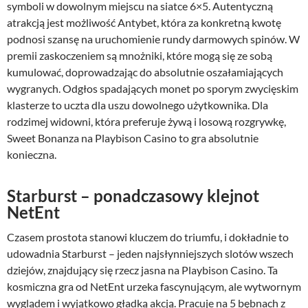
symboli w dowolnym miejscu na siatce 6×5. Autentyczną
atrakcją jest możliwość Antybet, która za konkretną kwotę
podnosi szansę na uruchomienie rundy darmowych spinów. W
premii zaskoczeniem są mnożniki, które mogą się ze sobą
kumulować, doprowadzając do absolutnie oszałamiających
wygranych. Odgłos spadających monet po sporym zwycięskim
klasterze to uczta dla uszu dowolnego użytkownika. Dla
rodzimej widowni, która preferuje żywą i losową rozgrywkę,
Sweet Bonanza na Playbison Casino to gra absolutnie
konieczna.
Starburst – ponadczasowy klejnot
NetEnt
Czasem prostota stanowi kluczem do triumfu, i dokładnie to
udowadnia Starburst – jeden najsłynniejszych slotów wszech
dziejów, znajdujący się rzecz jasna na Playbison Casino. Ta
kosmiczna gra od NetEnt urzeka fascynującym, ale wytwornym
wyglądem i wyjątkowo gładką akcją. Pracuje na 5 bębnach z