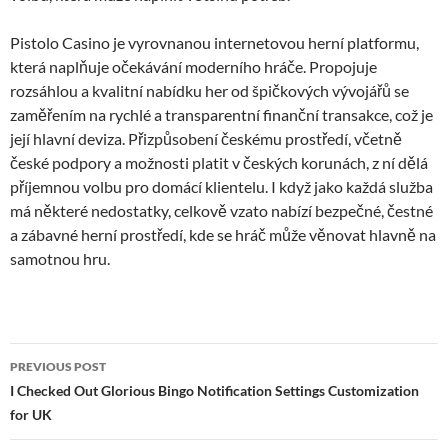
Pistolo Casino je vyrovnanou internetovou herní platformu,
která naplňuje očekávání moderního hráče. Propojuje
rozsáhlou a kvalitní nabídku her od špičkových vývojářů se
zaměřením na rychlé a transparentní finanční transakce, což je
její hlavní deviza. Přizpůsobení českému prostředí, včetně
české podpory a možnosti platit v českých korunách, z ní dělá
příjemnou volbu pro domácí klientelu. I když jako každá služba
má některé nedostatky, celkově vzato nabízí bezpečné, čestné
a zábavné herní prostředí, kde se hráč může věnovat hlavně na
samotnou hru.
Post
PREVIOUS POST
navigation
I Checked Out Glorious Bingo Notification Settings Customization
for UK