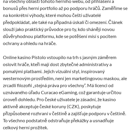
na všechny oblasti tohoto herního webu, od přihlášení a
bonusů přes herní portfolio až po podporu hráčů. Zaměříme se
na konkrétní výhody, které mohou čeští uživatelé
předpokládat, ale také na případná úskalí či omezení. Článek
slouží jako praktický průvodce pro ty, kdo shánějí novou
důvěryhodnou platformu, kde se potěšení mísí s pocitem
ochrany a ohledu na hráče.
Online kasino Pistolo vstoupilo na trh s jasným záměrem
oslovit hráče, kteří mají dost zbytečné administrativy a
pomalými platbami. Jejich vizuální styl, inspirovaný
westernovým prostředím, není jen marketingovou maskou, ale
zrcadlí filozofii „stejná práva pro všechny“. Má licenci od
uznávaného úřadu Curacao eGaming, což garantuje určitou
úroveň dohledu. Pro české uživatele je zásadní, že kasino
aktivně akceptuje české koruny (CZK), poskytuje
přizpůsobené rozhraní v češtině a zajišťuje podporu v češtině.
To všechno podstatně odstraňuje překážky a usnadňuje
celkový herní prožitek.