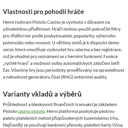
Vlastnosti pro pohodlí hráče
Herní rozhraní Pistolo Casino je vyvinuto s důrazem na
uživatelskou přívětivost. Hráči mohou použít pokročilé filtry
pro třídění her podle poskytovatele, popularity, výherního
potenciálu nebo novosti. U většiny slotů je k dispozici demo
verze, která umožňuje vyzkoušet hru zdarma a bez registrace,
což je vhodné pro seznámení se s herními funkcemi. Funkce
„rychlé hraní“ a možnost volby automatických zatočení šetří
čas. Všechny hry jsou periodicky prověřovány na spravedlnost
a náhodnost generátoru čísel (RNG) externími audity.
Varianty vkladů a výběrů
Průhlednost a bleskovost finančních transakcí je základem
Pistolo
casino pistolo
. Herní platforma poskytuje pestrou
paletu platebních metod přizpůsobených tuzemskému trhu.
Nejčastěji se používají bankovní převody, platební karty (Visa,