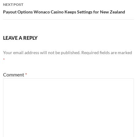
NEXT POST
Payout Options Wonaco Casino Keeps Settings for New Zealand
LEAVE A REPLY
Your email address will not be published.
Required fields are marked
*
Comment
*