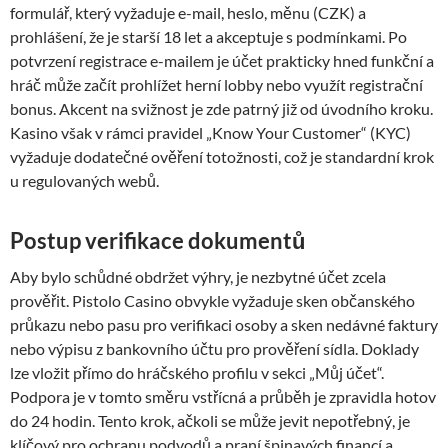
formulář, který vyžaduje e-mail, heslo, měnu (CZK) a
prohlášení, že je starší 18 let a akceptuje s podmínkami. Po
potvrzení registrace e-mailem je účet prakticky hned funkční a
hráč může začít prohlížet herní lobby nebo využít registrační
bonus. Akcent na svižnost je zde patrný již od úvodního kroku.
Kasino však v rámci pravidel „Know Your Customer“ (KYC)
vyžaduje dodatečné ověření totožnosti, což je standardní krok
u regulovaných webů.
Postup verifikace dokumentů
Aby bylo schůdné obdržet výhry, je nezbytné účet zcela
prověřit. Pistolo Casino obvykle vyžaduje sken občanského
průkazu nebo pasu pro verifikaci osoby a sken nedávné faktury
nebo výpisu z bankovního účtu pro prověření sídla. Doklady
lze vložit přímo do hráčského profilu v sekci „Můj účet“.
Podpora je v tomto směru vstřícná a průběh je zpravidla hotov
do 24 hodin. Tento krok, ačkoli se může jevit nepotřebný, je
klíčový pro ochranu podvodů a praní špinavých financí a