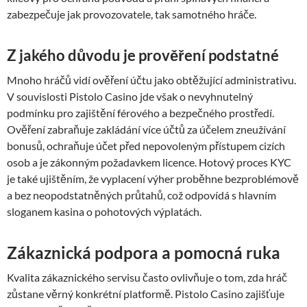
zabezpečuje jak provozovatele, tak samotného hráče.
Z jakého důvodu je prověření podstatné
Mnoho hráčů vidí ověření účtu jako obtěžující administrativu.
V souvislosti Pistolo Casino jde však o nevyhnutelný
podmínku pro zajištění férového a bezpečného prostředí.
Ověření zabraňuje zakládání více účtů za účelem zneužívání
bonusů, ochraňuje účet před nepovoleným přístupem cizích
osob a je zákonným požadavkem licence. Hotový proces KYC
je také ujištěním, že vyplacení výher proběhne bezproblémově
a bez neopodstatněných průtahů, což odpovídá s hlavním
sloganem kasina o pohotových výplatách.
Zákaznická podpora a pomocná ruka
Kvalita zákaznického servisu často ovlivňuje o tom, zda hráč
zůstane věrný konkrétní platformě. Pistolo Casino zajišťuje