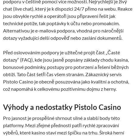
podporu v češtině pomocí více možností. Nejrychlejší je živý
chat (live chat), který je k dispozici 24/7 přímo na webu. Reakce
jsou obvykle rychlé a operátoři jsou připraveni řešit jak
technické potíže, tak poptávky k účtu nebo promoakcím.
Alternativou je e-mailová podpora, vhodná pro náročnější
dotazy vyžadující delší odpověď nebo zaslání dokumentů.
Před oslovováním podpory je užitečné projít část „Časté
dotazy“ (FAQ), kde jsou jasně popsány základy chodu kasina,
bonusové podmínky, postupy pro potvrzení a řešení běžných
obtíží. Tato část šetří čas všem stranám. Zákaznický servis
Pistolo Casino je obecně posuzována jako kvalitní a ochotná,
což napomáhá k celkovému pozitivnímu dojmu z herny.
Výhody a nedostatky Pistolo Casino
Pro jasnost je prospěšné shrnout silné a slabší body této
platformy. Mezi zřejmé přednosti patří rychlé zpracování
výběrů, které kasino staví mezi špičku na trhu. Široká herní