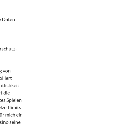
e Daten
rschutz-
g von
lliert
ntlichkeit
t die
es Spielen
lzeitlimits
ür mich ein
sino seine