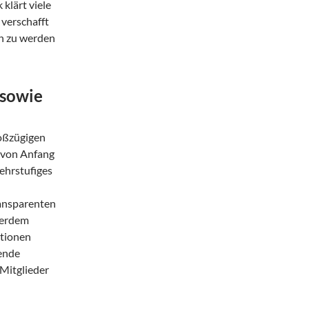
klärt viele
 verschafft
sen zu werden
 sowie
roßzügigen
 von Anfang
ehrstufiges
ransparenten
ßerdem
ktionen
ende
Mitglieder