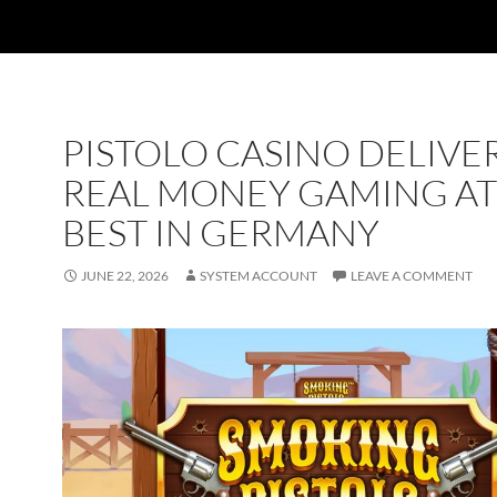
PISTOLO CASINO DELIVE
REAL MONEY GAMING AT 
BEST IN GERMANY
JUNE 22, 2026
SYSTEM ACCOUNT
LEAVE A COMMENT