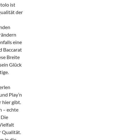
tolo ist
ualität der
lnden
erändern
nfalls eine
nd Baccarat
ese Breite
 sein Glück
ige.
erlen
und Play’n
 hier gibt.
n – echte
 Die
ielfalt
r Qualität.
n in die