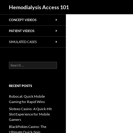
Search
Hemodialysis Access 101
Skip
CONCEPT VIDEOS
to
content
PATIENT VIDEOS
SIMULATED CASES
Search
for:
RECENT POSTS
Robocat: Quick Mobile
Gaming for Rapid Wins
Slotexo Casino: A Quick‑Hit
Slot Experience for Mobile
Gamers
BlackPokies Casino: The
Ultimate Quick‑Spin