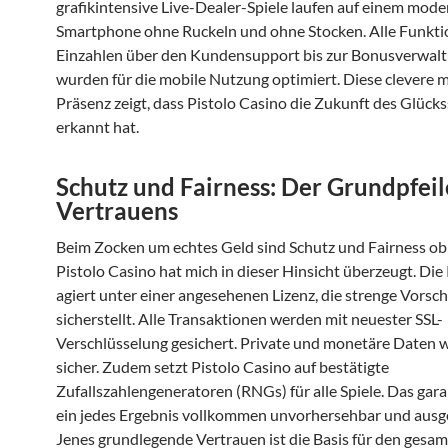
grafikintensive Live-Dealer-Spiele laufen auf einem mod
Smartphone ohne Ruckeln und ohne Stocken. Alle Funkt
Einzahlen über den Kundensupport bis zur Bonusverwalt
wurden für die mobile Nutzung optimiert. Diese clevere 
Präsenz zeigt, dass Pistolo Casino die Zukunft des Glücks
erkannt hat.
Schutz und Fairness: Der Grundpfeil
Vertrauens
Beim Zocken um echtes Geld sind Schutz und Fairness obl
Pistolo Casino hat mich in dieser Hinsicht überzeugt. Die
agiert unter einer angesehenen Lizenz, die strenge Vorsch
sicherstellt. Alle Transaktionen werden mit neuester SSL-
Verschlüsselung gesichert. Private und monetäre Daten 
sicher. Zudem setzt Pistolo Casino auf bestätigte
Zufallszahlengeneratoren (RNGs) für alle Spiele. Das gara
ein jedes Ergebnis vollkommen unvorhersehbar und ausg
Jenes grundlegende Vertrauen ist die Basis für den gesa