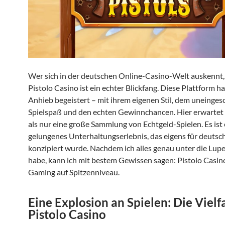
Wer sich in der deutschen Online-Casino-Welt auskennt,
Pistolo Casino ist ein echter Blickfang. Diese Plattform h
Anhieb begeistert – mit ihrem eigenen Stil, dem uneinge
Spielspaß und den echten Gewinnchancen. Hier erwartet
als nur eine große Sammlung von Echtgeld-Spielen. Es ist
gelungenes Unterhaltungserlebnis, das eigens für deutsch
konzipiert wurde. Nachdem ich alles genau unter die L
habe, kann ich mit bestem Gewissen sagen: Pistolo Casino
Gaming auf Spitzenniveau.
Eine Explosion an Spielen: Die Vielfa
Pistolo Casino