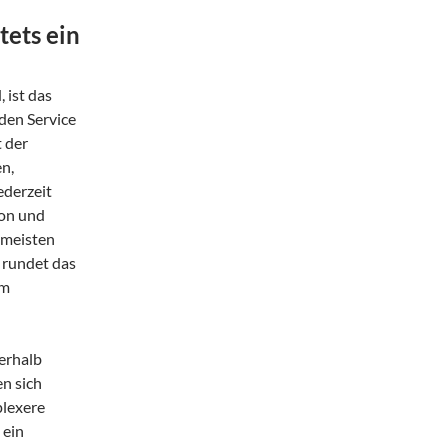
tets ein
 ist das
den Service
 der
n,
ederzeit
ion und
 meisten
 rundet das
im
erhalb
n sich
plexere
 ein