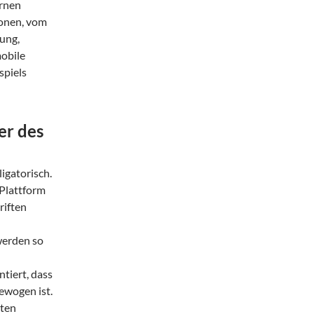
ernen
ionen, vom
ung,
mobile
spiels
er des
igatorisch.
 Plattform
riften
werden so
ntiert, dass
ewogen ist.
mten