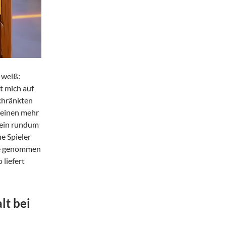
 weiß:
at mich auf
schränkten
 einen mehr
 ein rundum
e Spieler
upe genommen
 liefert
lt bei