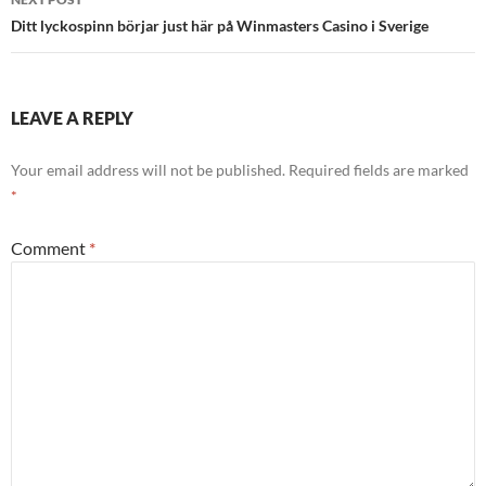
Ditt lyckospinn börjar just här på Winmasters Casino i Sverige
LEAVE A REPLY
Your email address will not be published.
Required fields are marked
*
Comment
*