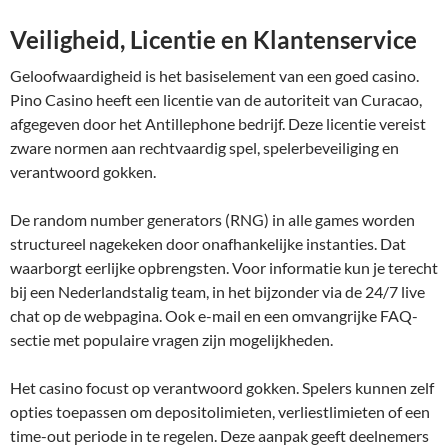
Veiligheid, Licentie en Klantenservice
Geloofwaardigheid is het basiselement van een goed casino.
Pino Casino heeft een licentie van de autoriteit van Curacao,
afgegeven door het Antillephone bedrijf. Deze licentie vereist
zware normen aan rechtvaardig spel, spelerbeveiliging en
verantwoord gokken.
De random number generators (RNG) in alle games worden
structureel nagekeken door onafhankelijke instanties. Dat
waarborgt eerlijke opbrengsten. Voor informatie kun je terecht
bij een Nederlandstalig team, in het bijzonder via de 24/7 live
chat op de webpagina. Ook e-mail en een omvangrijke FAQ-
sectie met populaire vragen zijn mogelijkheden.
Het casino focust op verantwoord gokken. Spelers kunnen zelf
opties toepassen om depositolimieten, verliestlimieten of een
time-out periode in te regelen. Deze aanpak geeft deelnemers