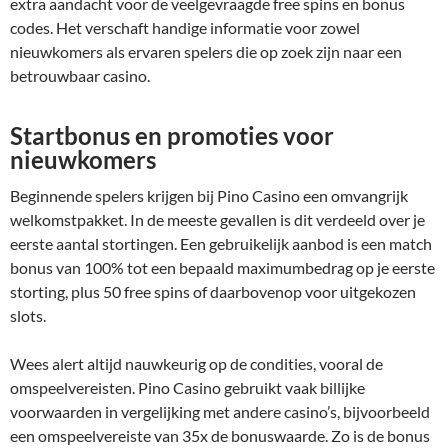
extra aandacht voor de veelgevraagde free spins en bonus
codes. Het verschaft handige informatie voor zowel
nieuwkomers als ervaren spelers die op zoek zijn naar een
betrouwbaar casino.
Startbonus en promoties voor
nieuwkomers
Beginnende spelers krijgen bij Pino Casino een omvangrijk
welkomstpakket. In de meeste gevallen is dit verdeeld over je
eerste aantal stortingen. Een gebruikelijk aanbod is een match
bonus van 100% tot een bepaald maximumbedrag op je eerste
storting, plus 50 free spins of daarbovenop voor uitgekozen
slots.
Wees alert altijd nauwkeurig op de condities, vooral de
omspeelvereisten. Pino Casino gebruikt vaak billijke
voorwaarden in vergelijking met andere casino’s, bijvoorbeeld
een omspeelvereiste van 35x de bonuswaarde. Zo is de bonus