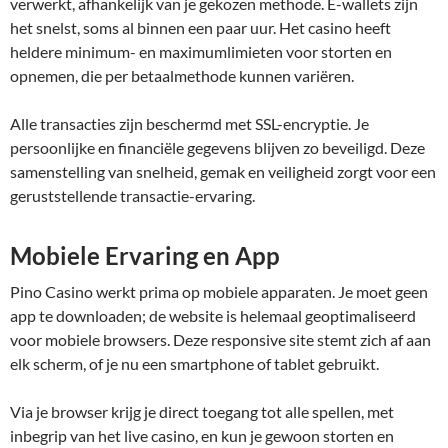
verwerkt, afhankelijk van je gekozen methode. E-wallets zijn
het snelst, soms al binnen een paar uur. Het casino heeft
heldere minimum- en maximumlimieten voor storten en
opnemen, die per betaalmethode kunnen variëren.
Alle transacties zijn beschermd met SSL-encryptie. Je
persoonlijke en financiële gegevens blijven zo beveiligd. Deze
samenstelling van snelheid, gemak en veiligheid zorgt voor een
geruststellende transactie-ervaring.
Mobiele Ervaring en App
Pino Casino werkt prima op mobiele apparaten. Je moet geen
app te downloaden; de website is helemaal geoptimaliseerd
voor mobiele browsers. Deze responsive site stemt zich af aan
elk scherm, of je nu een smartphone of tablet gebruikt.
Via je browser krijg je direct toegang tot alle spellen, met
inbegrip van het live casino, en kun je gewoon storten en