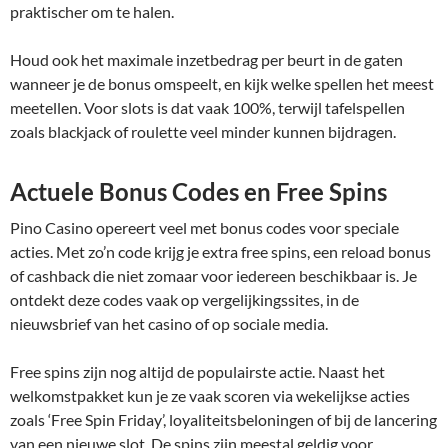
praktischer om te halen.
Houd ook het maximale inzetbedrag per beurt in de gaten
wanneer je de bonus omspeelt, en kijk welke spellen het meest
meetellen. Voor slots is dat vaak 100%, terwijl tafelspellen
zoals blackjack of roulette veel minder kunnen bijdragen.
Actuele Bonus Codes en Free Spins
Pino Casino opereert veel met bonus codes voor speciale
acties. Met zo’n code krijg je extra free spins, een reload bonus
of cashback die niet zomaar voor iedereen beschikbaar is. Je
ontdekt deze codes vaak op vergelijkingssites, in de
nieuwsbrief van het casino of op sociale media.
Free spins zijn nog altijd de populairste actie. Naast het
welkomstpakket kun je ze vaak scoren via wekelijkse acties
zoals ‘Free Spin Friday’, loyaliteitsbeloningen of bij de lancering
van een nieuwe slot. De spins zijn meestal geldig voor