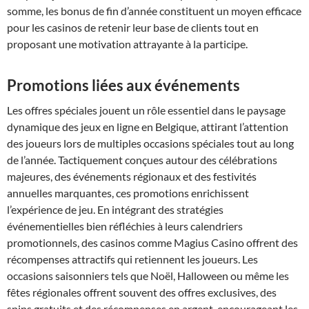
somme, les bonus de fin d’année constituent un moyen efficace
pour les casinos de retenir leur base de clients tout en
proposant une motivation attrayante à la participe.
Promotions liées aux événements
Les offres spéciales jouent un rôle essentiel dans le paysage
dynamique des jeux en ligne en Belgique, attirant l’attention
des joueurs lors de multiples occasions spéciales tout au long
de l’année. Tactiquement conçues autour des célébrations
majeures, des événements régionaux et des festivités
annuelles marquantes, ces promotions enrichissent
l’expérience de jeu. En intégrant des stratégies
événementielles bien réfléchies à leurs calendriers
promotionnels, des casinos comme Magius Casino offrent des
récompenses attractifs qui retiennent les joueurs. Les
occasions saisonniers tels que Noël, Halloween ou même les
fêtes régionales offrent souvent des offres exclusives, des
spins gratuits et des récompenses en argent, encourageant les