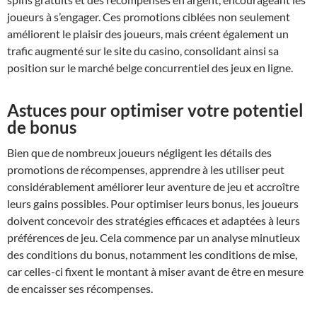
joueurs à s’engager. Ces promotions ciblées non seulement
améliorent le plaisir des joueurs, mais créent également un
trafic augmenté sur le site du casino, consolidant ainsi sa
position sur le marché belge concurrentiel des jeux en ligne.
Astuces pour optimiser votre potentiel
de bonus
Bien que de nombreux joueurs négligent les détails des
promotions de récompenses, apprendre à les utiliser peut
considérablement améliorer leur aventure de jeu et accroître
leurs gains possibles. Pour optimiser leurs bonus, les joueurs
doivent concevoir des stratégies efficaces et adaptées à leurs
préférences de jeu. Cela commence par un analyse minutieux
des conditions du bonus, notamment les conditions de mise,
car celles-ci fixent le montant à miser avant de être en mesure
de encaisser ses récompenses.