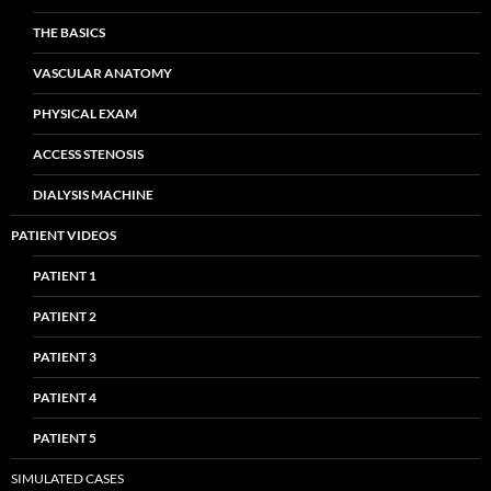
THE BASICS
VASCULAR ANATOMY
PHYSICAL EXAM
ACCESS STENOSIS
DIALYSIS MACHINE
PATIENT VIDEOS
PATIENT 1
PATIENT 2
PATIENT 3
PATIENT 4
PATIENT 5
SIMULATED CASES