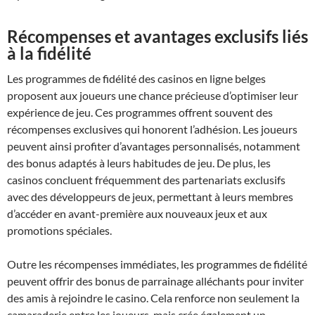
Récompenses et avantages exclusifs liés
à la fidélité
Les programmes de fidélité des casinos en ligne belges
proposent aux joueurs une chance précieuse d’optimiser leur
expérience de jeu. Ces programmes offrent souvent des
récompenses exclusives qui honorent l’adhésion. Les joueurs
peuvent ainsi profiter d’avantages personnalisés, notamment
des bonus adaptés à leurs habitudes de jeu. De plus, les
casinos concluent fréquemment des partenariats exclusifs
avec des développeurs de jeux, permettant à leurs membres
d’accéder en avant-première aux nouveaux jeux et aux
promotions spéciales.
Outre les récompenses immédiates, les programmes de fidélité
peuvent offrir des bonus de parrainage alléchants pour inviter
des amis à rejoindre le casino. Cela renforce non seulement la
camaraderie entre les joueurs, mais crée également un