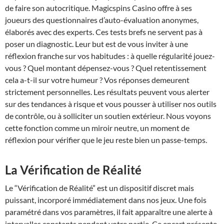
de faire son autocritique. Magicspins Casino offre à ses
joueurs des questionnaires d’auto-évaluation anonymes,
élaborés avec des experts. Ces tests brefs ne servent pas à
poser un diagnostic. Leur but est de vous inviter à une
réflexion franche sur vos habitudes : à quelle régularité jouez-
vous ? Quel montant dépensez-vous ? Quel retentissement
cela a-t-il sur votre humeur ? Vos réponses demeurent
strictement personnelles. Les résultats peuvent vous alerter
sur des tendances à risque et vous pousser à utiliser nos outils
de contrôle, ou à solliciter un soutien extérieur. Nous voyons
cette fonction comme un miroir neutre, un moment de
réflexion pour vérifier que le jeu reste bien un passe-temps.
La Vérification de Réalité
Le “Vérification de Réalité” est un dispositif discret mais
puissant, incorporé immédiatement dans nos jeux. Une fois
paramétré dans vos paramètres, il fait apparaître une alerte à
intervalles constants pendant votre partie. Ce encart présente