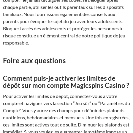
chaque partie, utiliser les outils parentaux sur les dispositifs
familiaux. Nous fournissons également des conseils aux
parents pour évoquer le sujet du jeu avec leurs adolescents.
Bloquer l’accès des adolescents et protéger les personnes à
risque constitue un élément central de notre politique de jeu
responsable.
Foire aux questions
Comment puis-je activer les limites de
dépôt sur mon compte Magicspins Casino ?
Pour activer les limites de dépôt, connectez-vous à votre
compte et naviguez vers la section “Jeu sûr” ou “Paramètres du
Compte”. Vous y aurez des champs pour définir des plafonds
quotidiens, hebdomadaires et mensuels. Une fois enregistrées,
ces limites sont actives tout de suite. Diminuer les plafonds est
immédiat. Si vous voulez les augmenter, le système impose un