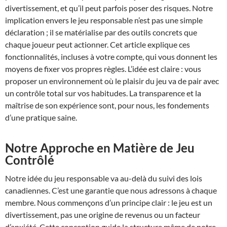
divertissement, et qu’il peut parfois poser des risques. Notre
implication envers le jeu responsable n’est pas une simple
déclaration ; il se matérialise par des outils concrets que
chaque joueur peut actionner. Cet article explique ces
fonctionnalités, incluses à votre compte, qui vous donnent les
moyens de fixer vos propres règles. L’idée est claire : vous
proposer un environnement où le plaisir du jeu va de pair avec
un contrôle total sur vos habitudes. La transparence et la
maîtrise de son expérience sont, pour nous, les fondements
d’une pratique saine.
Notre Approche en Matière de Jeu
Contrôlé
Notre idée du jeu responsable va au-delà du suivi des lois
canadiennes. C’est une garantie que nous adressons à chaque
membre. Nous commençons d’un principe clair : le jeu est un
divertissement, pas une origine de revenus ou un facteur
d’anxiété. Cette conception guide la structure même de notre