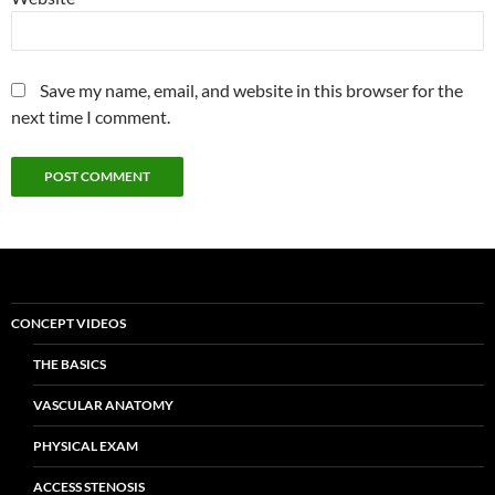
Save my name, email, and website in this browser for the
next time I comment.
CONCEPT VIDEOS
THE BASICS
VASCULAR ANATOMY
PHYSICAL EXAM
ACCESS STENOSIS