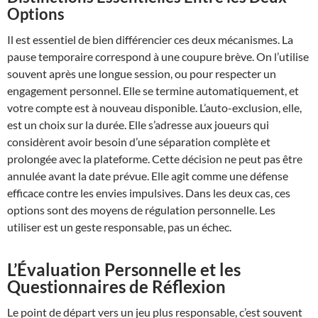
Options
Il est essentiel de bien différencier ces deux mécanismes. La
pause temporaire correspond à une coupure brève. On l’utilise
souvent après une longue session, ou pour respecter un
engagement personnel. Elle se termine automatiquement, et
votre compte est à nouveau disponible. L’auto-exclusion, elle,
est un choix sur la durée. Elle s’adresse aux joueurs qui
considèrent avoir besoin d’une séparation complète et
prolongée avec la plateforme. Cette décision ne peut pas être
annulée avant la date prévue. Elle agit comme une défense
efficace contre les envies impulsives. Dans les deux cas, ces
options sont des moyens de régulation personnelle. Les
utiliser est un geste responsable, pas un échec.
L’Évaluation Personnelle et les
Questionnaires de Réflexion
Le point de départ vers un jeu plus responsable, c’est souvent