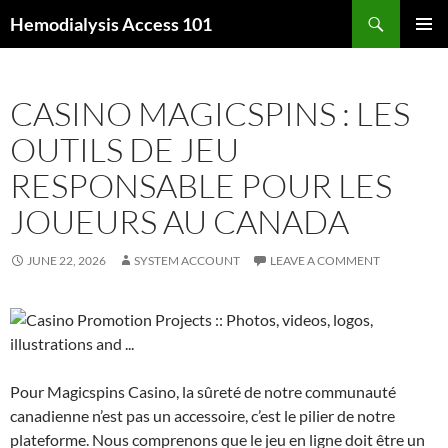
Skip
Search
Hemodialysis Access 101
to
PRIMAR
content
MENU
CASINO MAGICSPINS : LES
OUTILS DE JEU
RESPONSABLE POUR LES
JOUEURS AU CANADA
JUNE 22, 2026
SYSTEM ACCOUNT
LEAVE A COMMENT
Pour Magicspins Casino, la sûreté de notre communauté
canadienne n’est pas un accessoire, c’est le pilier de notre
plateforme. Nous comprenons que le jeu en ligne doit être un