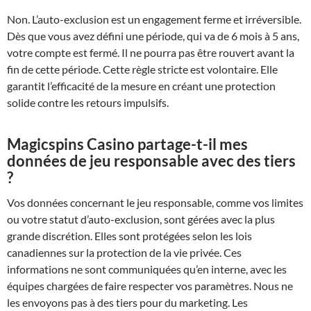
Non. L’auto-exclusion est un engagement ferme et irréversible.
Dès que vous avez défini une période, qui va de 6 mois à 5 ans,
votre compte est fermé. Il ne pourra pas être rouvert avant la
fin de cette période. Cette règle stricte est volontaire. Elle
garantit l’efficacité de la mesure en créant une protection
solide contre les retours impulsifs.
Magicspins Casino partage-t-il mes
données de jeu responsable avec des tiers
?
Vos données concernant le jeu responsable, comme vos limites
ou votre statut d’auto-exclusion, sont gérées avec la plus
grande discrétion. Elles sont protégées selon les lois
canadiennes sur la protection de la vie privée. Ces
informations ne sont communiquées qu’en interne, avec les
équipes chargées de faire respecter vos paramètres. Nous ne
les envoyons pas à des tiers pour du marketing. Les