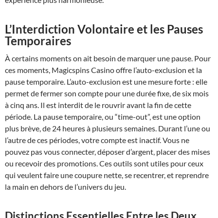
L’Interdiction Volontaire et les Pauses
Temporaires
À certains moments on ait besoin de marquer une pause. Pour
ces moments, Magicspins Casino offre l’auto-exclusion et la
pause temporaire. L’auto-exclusion est une mesure forte : elle
permet de fermer son compte pour une durée fixe, de six mois
à cinq ans. Il est interdit de le rouvrir avant la fin de cette
période. La pause temporaire, ou “time-out”, est une option
plus brève, de 24 heures à plusieurs semaines. Durant l’une ou
l’autre de ces périodes, votre compte est inactif. Vous ne
pouvez pas vous connecter, déposer d’argent, placer des mises
ou recevoir des promotions. Ces outils sont utiles pour ceux
qui veulent faire une coupure nette, se recentrer, et reprendre
la main en dehors de l’univers du jeu.
Distinctions Essentielles Entre les Deux