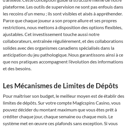
plateforme. Les outils de supervision ne sont pas enfouis dans
les recoins d’un menu ; ils sont visibles et aisés à appréhender.
Parce que chaque joueur a son propre allure et ses propres
restrictions, nous mettons à disposition des options flexibles,
ajustables. Cet investissement touche aussi notre
collaborateurs, entraînée régulièrement, et des collaborations
solides avec des organismes canadiens spécialisés dans la
anticipation du jeu pathologique. Nous garantissons ainsi à ce
que nos pratiques accompagnent l’évolution des informations
et des besoins.
Les Mécanismes de Limites de Dépôts
Pour maîtriser son budget, le meilleur moyen est de établir des
limites de dépôts. Sur votre compte Magicspins Casino, vous
pouvez décider du montant maximum que vous êtes prêt à
créditer chaque jour, chaque semaine ou chaque mois. Le
système met en œuvre ces plafonds sans exception. Si vous