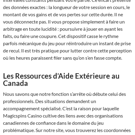
des données exactes : la longueur de votre session en cours, le
montant de vos gains et de vos pertes sur cette durée. Il ne
vous déconnecte pas. Il vous propose simplement à faire un
arbitrage en toute lucidité : poursuivre à jouer en ayant les
faits, ou faire une coupure. Cet dispositif casse le rythme
parfois mécanique du jeu pour réintroduire un instant de prise
de recul. Il est très pratique pour lutter contre cette perception
où les heures paraissent filer sans qu’on s’en fasse compte.
Les Ressources d’Aide Extérieure au
Canada
Nous savons que notre fonction s’arrête où débute celui des
professionnels. Des situations demandent un
accompagnement spécialisé. C’est la raison pour laquelle
Magicspins Casino cultive des liens avec des organisations
canadiennes de confiance dans le domaine du jeu
problématique. Sur notre site, vous trouverez les coordonnées