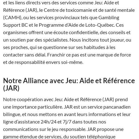
et les liens directs vers des services comme Jeu: Aide et
Référence (JAR), le Centre de toxicomanie et de santé mentale
(CAMH), ou les services provinciaux tels que Gambling
Support BC et le Programme d’Aide de Loto-Québec. Ces
organismes offrent une écoute confidentielle, des conseils et
un soutien par des spécialistes. Nous incitons tout joueur, ou
ses proches, qui se questionne sur ses habitudes à les
contacter sans délai. Franchir ce pas est une marque de force
et de responsabilité envers soi-même.
Notre Alliance avec Jeu: Aide et Référence
(JAR)
Notre coopération avec Jeu: Aide et Référence (JAR) prend
une importance particulière. JAR est un service pancanadien
bilingue, et nous mettons en avant leurs informations et leur
ligne d’assistance 24h/24 et 7j/7 dans toutes nos
communications sur le jeu responsable. JAR propose une
gamme étendue de services, du soutien téléphonique