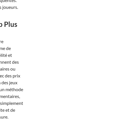
équentes.
s joueurs.
p Plus
re
mme de
ité et
ennent des
aires ou
ec des prix
à des jeux
t un méthode
émentaires,
it simplement
te et de
sure.