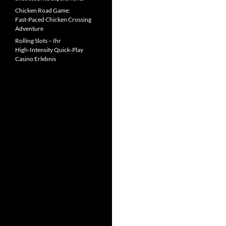
Chicken Road Game:
Fast‑Paced Chicken Crossing
Adventure
Rolling Slots – Ihr
High‑Intensity Quick‑Play
Casino Erlebnis