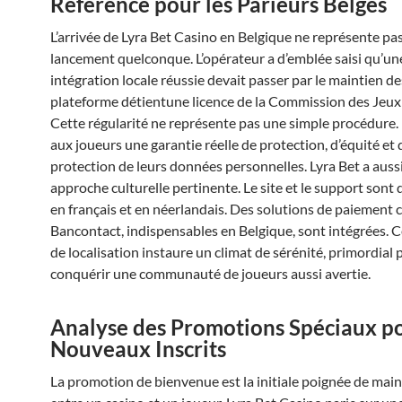
Référence pour les Parieurs Belges
L’arrivée de Lyra Bet Casino en Belgique ne représente pa
lancement quelconque. L’opérateur a d’emblée saisi qu’un
intégration locale réussie devait passer par le maintien de
plateforme détientune licence de la Commission des Jeux
Cette régularité ne représente pas une simple procédure. 
aux joueurs une garantie réelle de protection, d’équité et 
protection de leurs données personnelles. Lyra Bet a aussi
approche culturelle pertinente. Le site et le support sont 
en français et en néerlandais. Des solutions de paiemen
Bancontact, indispensables en Belgique, sont intégrées. 
de localisation instaure un climat de sérénité, primordial 
conquérir une communauté de joueurs aussi avertie.
Analyse des Promotions Spéciaux po
Nouveaux Inscrits
La promotion de bienvenue est la initiale poignée de main 