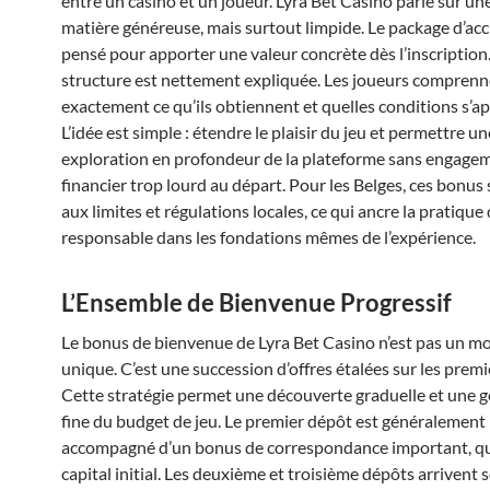
entre un casino et un joueur. Lyra Bet Casino parie sur un
matière généreuse, mais surtout limpide. Le package d’acc
pensé pour apporter une valeur concrète dès l’inscription.
structure est nettement expliquée. Les joueurs compren
exactement ce qu’ils obtiennent et quelles conditions s’a
L’idée est simple : étendre le plaisir du jeu et permettre un
exploration en profondeur de la plateforme sans engage
financier trop lourd au départ. Pour les Belges, ces bonus
aux limites et régulations locales, ce qui ancre la pratique
responsable dans les fondations mêmes de l’expérience.
L’Ensemble de Bienvenue Progressif
Le bonus de bienvenue de Lyra Bet Casino n’est pas un m
unique. C’est une succession d’offres étalées sur les premi
Cette stratégie permet une découverte graduelle et une g
fine du budget de jeu. Le premier dépôt est généralement
accompagné d’un bonus de correspondance important, qu
capital initial. Les deuxième et troisième dépôts arrivent