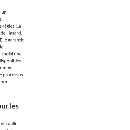
s un
e
s règles. La
 de Hasard.
Elle garantit
de
 choisi une
disponibles
t comme
Ce processus
pour
ur les
virtuelle