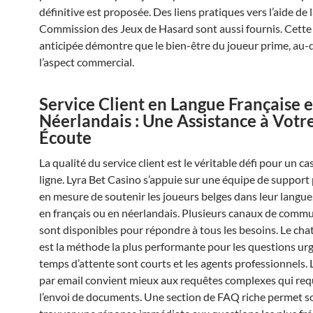
définitive est proposée. Des liens pratiques vers l’aide de 
Commission des Jeux de Hasard sont aussi fournis. Cett
anticipée démontre que le bien-être du joueur prime, au-
l’aspect commercial.
Service Client en Langue Française e
Néerlandais : Une Assistance à Votr
Écoute
La qualité du service client est le véritable défi pour un ca
ligne. Lyra Bet Casino s’appuie sur une équipe de support 
en mesure de soutenir les joueurs belges dans leur langue,
en français ou en néerlandais. Plusieurs canaux de comm
sont disponibles pour répondre à tous les besoins. Le chat
est la méthode la plus performante pour les questions urg
temps d’attente sont courts et les agents professionnels. 
par email convient mieux aux requêtes complexes qui req
l’envoi de documents. Une section de FAQ riche permet s