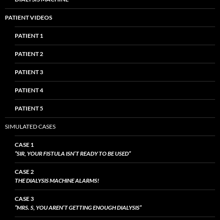
PATIENT VIDEOS
PATIENT 1
PATIENT 2
PATIENT 3
PATIENT 4
PATIENT 5
SIMULATED CASES
CASE 1
“SIR, YOUR FISTULA ISN’T READY TO BE USED”
CASE 2
THE DIALYSIS MACHINE ALARMS!
CASE 3
“MRS. S, YOU AREN’T GETTING ENOUGH DIALYSIS”