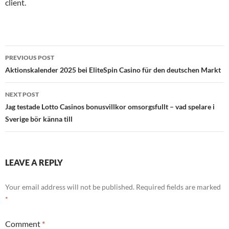
client.
Post
PREVIOUS POST
navigation
Aktionskalender 2025 bei EliteSpin Casino für den deutschen Markt
NEXT POST
Jag testade Lotto Casinos bonusvillkor omsorgsfullt – vad spelare i
Sverige bör känna till
LEAVE A REPLY
Your email address will not be published.
Required fields are marked
*
Comment
*