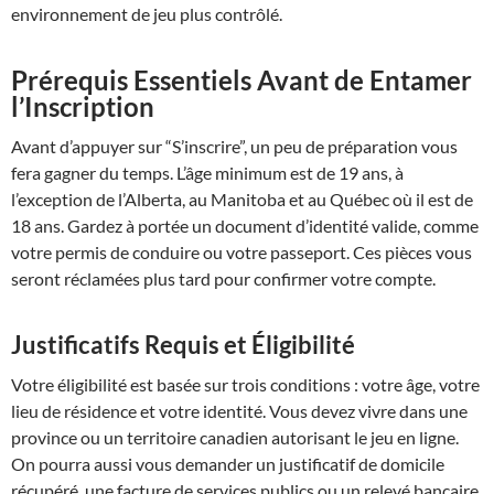
environnement de jeu plus contrôlé.
Prérequis Essentiels Avant de Entamer
l’Inscription
Avant d’appuyer sur “S’inscrire”, un peu de préparation vous
fera gagner du temps. L’âge minimum est de 19 ans, à
l’exception de l’Alberta, au Manitoba et au Québec où il est de
18 ans. Gardez à portée un document d’identité valide, comme
votre permis de conduire ou votre passeport. Ces pièces vous
seront réclamées plus tard pour confirmer votre compte.
Justificatifs Requis et Éligibilité
Votre éligibilité est basée sur trois conditions : votre âge, votre
lieu de résidence et votre identité. Vous devez vivre dans une
province ou un territoire canadien autorisant le jeu en ligne.
On pourra aussi vous demander un justificatif de domicile
récupéré, une facture de services publics ou un relevé bancaire