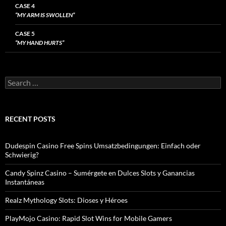
CASE 4
“MY ARM IS SWOLLEN”
CASE 5
“MY HAND HURTS”
Search
for:
RECENT POSTS
Dudespin Casino Free Spins Umsatzbedingungen: Einfach oder
Schwierig?
Candy Spinz Casino – Sumérgete en Dulces Slots y Ganancias
Instantáneas
Realz Mythology Slots: Dioses y Héroes
PlayMojo Casino: Rapid Slot Wins for Mobile Gamers