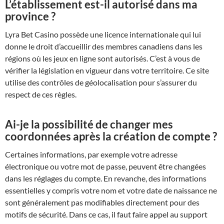
L’établissement est-il autorisé dans ma
province ?
Lyra Bet Casino possède une licence internationale qui lui
donne le droit d’accueillir des membres canadiens dans les
régions où les jeux en ligne sont autorisés. C’est à vous de
vérifier la législation en vigueur dans votre territoire. Ce site
utilise des contrôles de géolocalisation pour s’assurer du
respect de ces règles.
Ai-je la possibilité de changer mes
coordonnées après la création de compte ?
Certaines informations, par exemple votre adresse
électronique ou votre mot de passe, peuvent être changées
dans les réglages du compte. En revanche, des informations
essentielles y compris votre nom et votre date de naissance ne
sont généralement pas modifiables directement pour des
motifs de sécurité. Dans ce cas, il faut faire appel au support