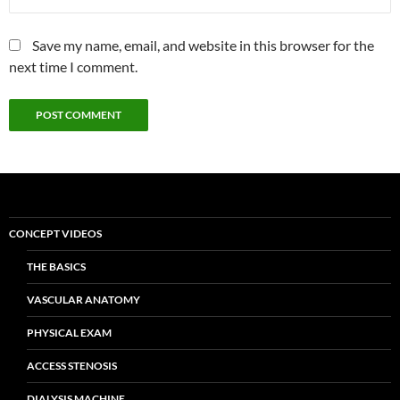
Save my name, email, and website in this browser for the
next time I comment.
CONCEPT VIDEOS
THE BASICS
VASCULAR ANATOMY
PHYSICAL EXAM
ACCESS STENOSIS
DIALYSIS MACHINE