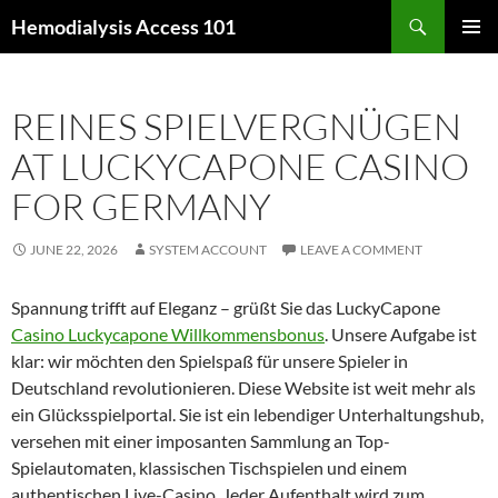
Skip
Search
Hemodialysis Access 101
to
PRIMAR
content
MENU
REINES SPIELVERGNÜGEN
AT LUCKYCAPONE CASINO
FOR GERMANY
JUNE 22, 2026
SYSTEM ACCOUNT
LEAVE A COMMENT
Spannung trifft auf Eleganz – grüßt Sie das LuckyCapone
Casino Luckycapone Willkommensbonus
. Unsere Aufgabe ist
klar: wir möchten den Spielspaß für unsere Spieler in
Deutschland revolutionieren. Diese Website ist weit mehr als
ein Glücksspielportal. Sie ist ein lebendiger Unterhaltungshub,
versehen mit einer imposanten Sammlung an Top-
Spielautomaten, klassischen Tischspielen und einem
authentischen Live-Casino. Jeder Aufenthalt wird zum