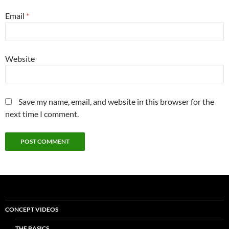
Email
*
Website
Save my name, email, and website in this browser for the
next time I comment.
CONCEPT VIDEOS
THE BASICS