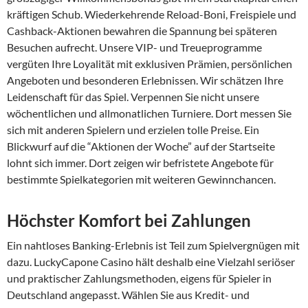
kräftigen Schub. Wiederkehrende Reload-Boni, Freispiele und
Cashback-Aktionen bewahren die Spannung bei späteren
Besuchen aufrecht. Unsere VIP- und Treueprogramme
vergüten Ihre Loyalität mit exklusiven Prämien, persönlichen
Angeboten und besonderen Erlebnissen. Wir schätzen Ihre
Leidenschaft für das Spiel. Verpennen Sie nicht unsere
wöchentlichen und allmonatlichen Turniere. Dort messen Sie
sich mit anderen Spielern und erzielen tolle Preise. Ein
Blickwurf auf die “Aktionen der Woche” auf der Startseite
lohnt sich immer. Dort zeigen wir befristete Angebote für
bestimmte Spielkategorien mit weiteren Gewinnchancen.
Höchster Komfort bei Zahlungen
Ein nahtloses Banking-Erlebnis ist Teil zum Spielvergnügen mit
dazu. LuckyCapone Casino hält deshalb eine Vielzahl seriöser
und praktischer Zahlungsmethoden, eigens für Spieler in
Deutschland angepasst. Wählen Sie aus Kredit- und