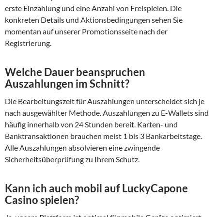
erste Einzahlung und eine Anzahl von Freispielen. Die
konkreten Details und Aktionsbedingungen sehen Sie
momentan auf unserer Promotionsseite nach der
Registrierung.
Welche Dauer beanspruchen
Auszahlungen im Schnitt?
Die Bearbeitungszeit für Auszahlungen unterscheidet sich je
nach ausgewählter Methode. Auszahlungen zu E-Wallets sind
häufig innerhalb von 24 Stunden bereit. Karten- und
Banktransaktionen brauchen meist 1 bis 3 Bankarbeitstage.
Alle Auszahlungen absolvieren eine zwingende
Sicherheitsüberprüfung zu Ihrem Schutz.
Kann ich auch mobil auf LuckyCapone
Casino spielen?