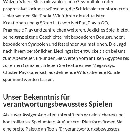
Walzen-Video-Slots mit zahlreichen Gewinnlinien oder
progressive Jackpots wünschen, die Schicksale transformieren
– hier werden Sie fündig. Wir führen die aktuellsten
Kreationen und größten Hits von NetEnt, Play’n GO,
Pragmatic Play und zahlreichen weiteren. Jegliches Spiel bietet
seine ganz eigene Geschichte, mit besonderen Bonusrunden,
besonderen Symbolen und fesselnden Animationen. Die Jagd
nach Ihrem persönlichen Lieblingsslot entwickelt sich bei uns
zum Abenteuer. Erkunden Sie Welten vom antiken Ägypten bis
zu fernen Galaxien. Erleben Sie Features wie Megaways,
Cluster Pays oder sich ausdehnende Wilds, die jede Runde
spannend werden lassen.
Unser Bekenntnis für
verantwortungsbewusstes Spielen
Als zuverlässiger Anbieter unterstützen wir ein sicheres und
kontrolliertes Spielumfeld. Auf unserer Plattform finden Sie
eine breite Palette an Tools für verantwortungsbewusstes