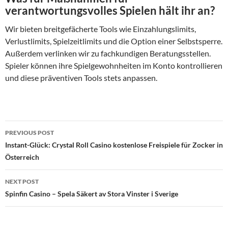
verantwortungsvolles Spielen hält ihr an?
Wir bieten breitgefächerte Tools wie Einzahlungslimits,
Verlustlimits, Spielzeitlimits und die Option einer Selbstsperre.
Außerdem verlinken wir zu fachkundigen Beratungsstellen.
Spieler können ihre Spielgewohnheiten im Konto kontrollieren
und diese präventiven Tools stets anpassen.
Post
PREVIOUS POST
navigation
Instant-Glück: Crystal Roll Casino kostenlose Freispiele für Zocker in
Österreich
NEXT POST
Spinfin Casino – Spela Säkert av Stora Vinster i Sverige