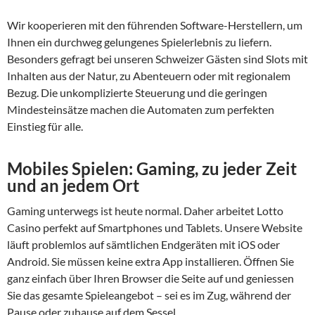
Wir kooperieren mit den führenden Software-Herstellern, um
Ihnen ein durchweg gelungenes Spielerlebnis zu liefern.
Besonders gefragt bei unseren Schweizer Gästen sind Slots mit
Inhalten aus der Natur, zu Abenteuern oder mit regionalem
Bezug. Die unkomplizierte Steuerung und die geringen
Mindesteinsätze machen die Automaten zum perfekten
Einstieg für alle.
Mobiles Spielen: Gaming, zu jeder Zeit
und an jedem Ort
Gaming unterwegs ist heute normal. Daher arbeitet Lotto
Casino perfekt auf Smartphones und Tablets. Unsere Website
läuft problemlos auf sämtlichen Endgeräten mit iOS oder
Android. Sie müssen keine extra App installieren. Öffnen Sie
ganz einfach über Ihren Browser die Seite auf und geniessen
Sie das gesamte Spieleangebot – sei es im Zug, während der
Pause oder zuhause auf dem Sessel.