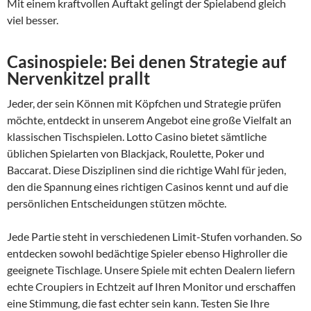
Mit einem kraftvollen Auftakt gelingt der Spielabend gleich
viel besser.
Casinospiele: Bei denen Strategie auf
Nervenkitzel prallt
Jeder, der sein Können mit Köpfchen und Strategie prüfen
möchte, entdeckt in unserem Angebot eine große Vielfalt an
klassischen Tischspielen. Lotto Casino bietet sämtliche
üblichen Spielarten von Blackjack, Roulette, Poker und
Baccarat. Diese Disziplinen sind die richtige Wahl für jeden,
den die Spannung eines richtigen Casinos kennt und auf die
persönlichen Entscheidungen stützen möchte.
Jede Partie steht in verschiedenen Limit-Stufen vorhanden. So
entdecken sowohl bedächtige Spieler ebenso Highroller die
geeignete Tischlage. Unsere Spiele mit echten Dealern liefern
echte Croupiers in Echtzeit auf Ihren Monitor und erschaffen
eine Stimmung, die fast echter sein kann. Testen Sie Ihre