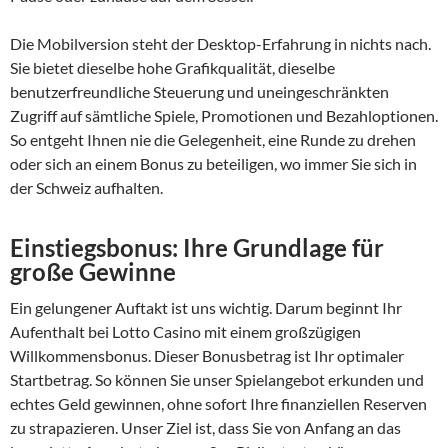
Die Mobilversion steht der Desktop-Erfahrung in nichts nach.
Sie bietet dieselbe hohe Grafikqualität, dieselbe
benutzerfreundliche Steuerung und uneingeschränkten
Zugriff auf sämtliche Spiele, Promotionen und Bezahloptionen.
So entgeht Ihnen nie die Gelegenheit, eine Runde zu drehen
oder sich an einem Bonus zu beteiligen, wo immer Sie sich in
der Schweiz aufhalten.
Einstiegsbonus: Ihre Grundlage für
große Gewinne
Ein gelungener Auftakt ist uns wichtig. Darum beginnt Ihr
Aufenthalt bei Lotto Casino mit einem großzügigen
Willkommensbonus. Dieser Bonusbetrag ist Ihr optimaler
Startbetrag. So können Sie unser Spielangebot erkunden und
echtes Geld gewinnen, ohne sofort Ihre finanziellen Reserven
zu strapazieren. Unser Ziel ist, dass Sie von Anfang an das