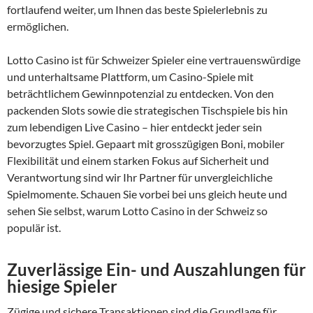
fortlaufend weiter, um Ihnen das beste Spielerlebnis zu
ermöglichen.
Lotto Casino ist für Schweizer Spieler eine vertrauenswürdige
und unterhaltsame Plattform, um Casino-Spiele mit
beträchtlichem Gewinnpotenzial zu entdecken. Von den
packenden Slots sowie die strategischen Tischspiele bis hin
zum lebendigen Live Casino – hier entdeckt jeder sein
bevorzugtes Spiel. Gepaart mit grosszügigen Boni, mobiler
Flexibilität und einem starken Fokus auf Sicherheit und
Verantwortung sind wir Ihr Partner für unvergleichliche
Spielmomente. Schauen Sie vorbei bei uns gleich heute und
sehen Sie selbst, warum Lotto Casino in der Schweiz so
populär ist.
Zuverlässige Ein- und Auszahlungen für
hiesige Spieler
Zügige und sichere Transaktionen sind die Grundlage für