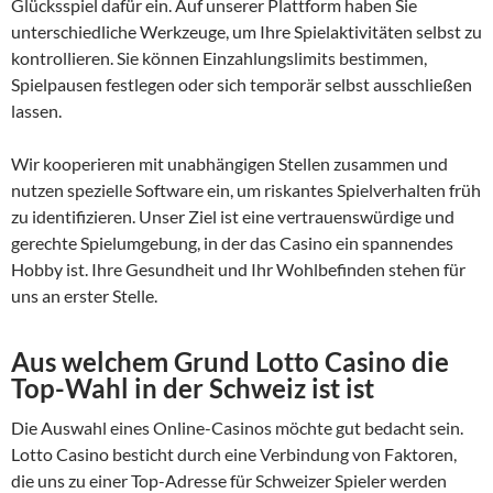
Glücksspiel dafür ein. Auf unserer Plattform haben Sie
unterschiedliche Werkzeuge, um Ihre Spielaktivitäten selbst zu
kontrollieren. Sie können Einzahlungslimits bestimmen,
Spielpausen festlegen oder sich temporär selbst ausschließen
lassen.
Wir kooperieren mit unabhängigen Stellen zusammen und
nutzen spezielle Software ein, um riskantes Spielverhalten früh
zu identifizieren. Unser Ziel ist eine vertrauenswürdige und
gerechte Spielumgebung, in der das Casino ein spannendes
Hobby ist. Ihre Gesundheit und Ihr Wohlbefinden stehen für
uns an erster Stelle.
Aus welchem Grund Lotto Casino die
Top-Wahl in der Schweiz ist ist
Die Auswahl eines Online-Casinos möchte gut bedacht sein.
Lotto Casino besticht durch eine Verbindung von Faktoren,
die uns zu einer Top-Adresse für Schweizer Spieler werden