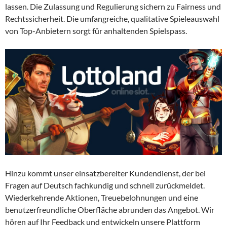
lassen. Die Zulassung und Regulierung sichern zu Fairness und
Rechtssicherheit. Die umfangreiche, qualitative Spieleauswahl
von Top-Anbietern sorgt für anhaltenden Spielspass.
Hinzu kommt unser einsatzbereiter Kundendienst, der bei
Fragen auf Deutsch fachkundig und schnell zurückmeldet.
Wiederkehrende Aktionen, Treuebelohnungen und eine
benutzerfreundliche Oberfläche abrunden das Angebot. Wir
hören auf Ihr Feedback und entwickeln unsere Plattform