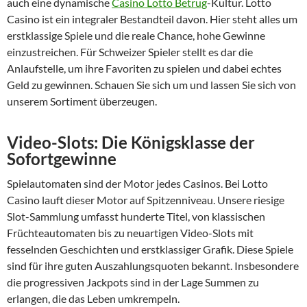
auch eine dynamische
Casino Lotto Betrug
-Kultur. Lotto
Casino ist ein integraler Bestandteil davon. Hier steht alles um
erstklassige Spiele und die reale Chance, hohe Gewinne
einzustreichen. Für Schweizer Spieler stellt es dar die
Anlaufstelle, um ihre Favoriten zu spielen und dabei echtes
Geld zu gewinnen. Schauen Sie sich um und lassen Sie sich von
unserem Sortiment überzeugen.
Video-Slots: Die Königsklasse der
Sofortgewinne
Spielautomaten sind der Motor jedes Casinos. Bei Lotto
Casino lauft dieser Motor auf Spitzenniveau. Unsere riesige
Slot-Sammlung umfasst hunderte Titel, von klassischen
Früchteautomaten bis zu neuartigen Video-Slots mit
fesselnden Geschichten und erstklassiger Grafik. Diese Spiele
sind für ihre guten Auszahlungsquoten bekannt. Insbesondere
die progressiven Jackpots sind in der Lage Summen zu
erlangen, die das Leben umkrempeln.