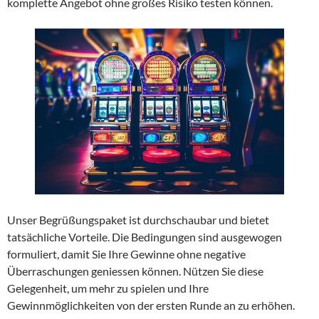
komplette Angebot ohne großes Risiko testen können.
Unser Begrüßungspaket ist durchschaubar und bietet
tatsächliche Vorteile. Die Bedingungen sind ausgewogen
formuliert, damit Sie Ihre Gewinne ohne negative
Überraschungen geniessen können. Nützen Sie diese
Gelegenheit, um mehr zu spielen und Ihre
Gewinnmöglichkeiten von der ersten Runde an zu erhöhen.