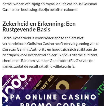
betrouwbaar, veelzijdig en royaal online casino, is Golisimo
Casino een beslissing die zijn beloften nakomt.
Zekerheid en Erkenning: Een
Rustgevende Basis
Betrouwbaarheid is voor Nederlandse spelers niet
verhandelbaar. Golisimo Casino heeft een vergunning van de
Curacao Gaming Authority en houdt zich zich strikt aan de
richtlijnen voor beschermd en eerlijk spel. Externe auditors
checken de Random Number Generators (RNG’s) van de
games, zodat de resultaat altijd willekeurig is.