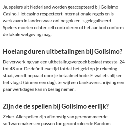
Ja, spelers uit Nederland worden geaccepteerd bij Golisimo
Casino. Het casino respecteert internationale regels en is
werkzaam in landen waar online gokken is gelegaliseerd.
Spelers moeten echter zelf controleren of het aanbod conform
de lokale wetgeving mag.
Hoelang duren uitbetalingen bij Golisimo?
De verwerking van een uitbetalingsverzoek beslaat meestal 24
tot 48 uur. De definitieve tijd totdat het geld op je rekening
staat, wordt bepaald door je betaalmethode. E-wallets blijken
het vlugst (binnen een dag), terwijl een bankoverschrijving een
paar werkdagen kan in beslag nemen.
Zijn de de spellen bij Golisimo eerlijk?
Zeker. Alle spellen zijn afkomstig van gerenommeerde
softwaremakers en passen toe gecontroleerde Random