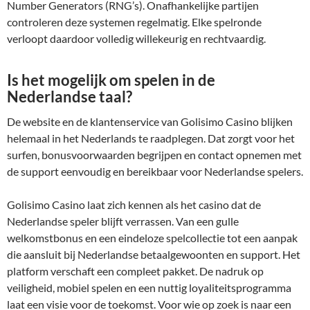
Number Generators (RNG’s). Onafhankelijke partijen
controleren deze systemen regelmatig. Elke spelronde
verloopt daardoor volledig willekeurig en rechtvaardig.
Is het mogelijk om spelen in de
Nederlandse taal?
De website en de klantenservice van Golisimo Casino blijken
helemaal in het Nederlands te raadplegen. Dat zorgt voor het
surfen, bonusvoorwaarden begrijpen en contact opnemen met
de support eenvoudig en bereikbaar voor Nederlandse spelers.
Golisimo Casino laat zich kennen als het casino dat de
Nederlandse speler blijft verrassen. Van een gulle
welkomstbonus en een eindeloze spelcollectie tot een aanpak
die aansluit bij Nederlandse betaalgewoonten en support. Het
platform verschaft een compleet pakket. De nadruk op
veiligheid, mobiel spelen en een nuttig loyaliteitsprogramma
laat een visie voor de toekomst. Voor wie op zoek is naar een