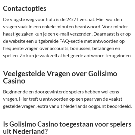
Contactopties
De vlugste weg voor hulp is de 24/7 live chat. Hier worden
vragen vaak in een enkele minuten beantwoord. Voor minder
haastige zaken kun je een e-mail verzenden. Daarnaast is er op
de website een uitgebreide FAQ-sectie met antwoorden op
frequente vragen over accounts, bonussen, betalingen en
spellen. Zo kun je vaak zelf al het goede antwoord terugvinden.
Veelgestelde Vragen over Golisimo
Casino
Beginnende en doorgewinterde spelers hebben wel eens
vragen. Hier treft u antwoorden op een paar van de vaakst
gestelde vragen, extra vanuit Nederlands oogpunt beoordeeld.
Is Golisimo Casino toegestaan voor spelers
uit Nederland?