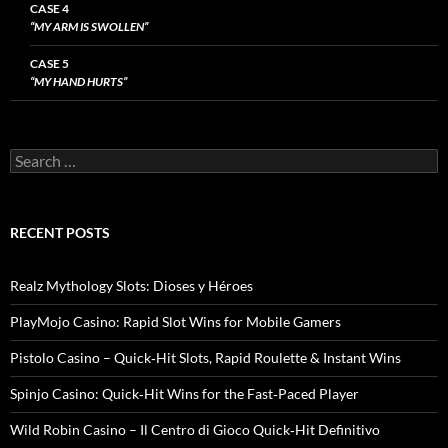
CASE 4
“MY ARM IS SWOLLEN”
CASE 5
“MY HAND HURTS”
Search
for:
RECENT POSTS
Realz Mythology Slots: Dioses y Héroes
PlayMojo Casino: Rapid Slot Wins for Mobile Gamers
Pistolo Casino – Quick‑Hit Slots, Rapid Roulette & Instant Wins
Spinjo Casino: Quick‑Hit Wins for the Fast‑Paced Player
Wild Robin Casino – Il Centro di Gioco Quick‑Hit Definitivo