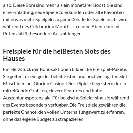
also. Diese Boni sind mehr als ein monetärer Boost. Sie sind
eine Einladung, neue Spiele zu erkunden oder alte Favoriten
mit etwas mehr Spielgeld zu genießen. Jeder Spieleinsatz wird
während des Celebration Months zu einem Abenteuer mit
Potenzial für besondere Auszahlungen.
Freispiele für die heißesten Slots des
Hauses
Ein Herzstück der Bonusaktionen bilden die Freispiel-Pakete.
Sie gelten für einige der beliebtesten und hochwertigsten Slot-
Maschinen bei Glorion Casino. Diese Spiele begeistern durch
mitreißende Grafiken, clevere Features und hohe
Auszahlungspotenziale. Für belgische Spieler sind sie während
des Events besonders verfügbar. Die Freispiele gewähren die
perfekte Chance, den vollen Unterhaltungswert zu erfahren,
ohne das eigene Budget zu strapazieren.