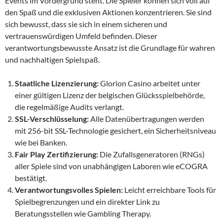
Events im Vordergrund steht. Die Spieler können sich voll auf
den Spaß und die exklusiven Aktionen konzentrieren. Sie sind
sich bewusst, dass sie sich in einem sicheren und
vertrauenswürdigen Umfeld befinden. Dieser
verantwortungsbewusste Ansatz ist die Grundlage für wahren
und nachhaltigen Spielspaß.
Staatliche Lizenzierung:
Glorion Casino arbeitet unter
einer gültigen Lizenz der belgischen Glücksspielbehörde,
die regelmäßige Audits verlangt.
SSL-Verschlüsselung:
Alle Datenübertragungen werden
mit 256-bit SSL-Technologie gesichert, ein Sicherheitsniveau
wie bei Banken.
Fair Play Zertifizierung:
Die Zufallsgeneratoren (RNGs)
aller Spiele sind von unabhängigen Laboren wie eCOGRA
bestätigt.
Verantwortungsvolles Spielen:
Leicht erreichbare Tools für
Spielbegrenzungen und ein direkter Link zu
Beratungsstellen wie Gambling Therapy.