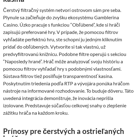
Čerstvý filtračný systém netvorí ostrovom sám pre seba.
Plynule sa začleňuje do zvyšku ekosystému Gamblerina
Casino. Úzko pracuje s funkciou “Obľúbené”, kde si hráči
zapisujú preferované hry. V prípade, že pomocou filtrov
vyhľadáte perfektnú hru, ste schopní ju jedným kliknutím
pridať do obľúbených. Vytvoríte si tak vlastnú, už
predvyfiltrovanú knižnicu. Podobne filtre operujú s sekciou
“Naposledy hrané”. Hráč môže analyzovať svoju históriu a
pomocou filtrov vyhľadať hry s podobnými vlastnosťami.
Sústava filtrov tiež posilňuje transparentnosť kasína.
Poskytnutím triedenia podľa RTP a vývojára ponúka hráčom
nástroje na informované rozhodovanie. To buduje dôveru. Táto
uvedená integrácia demonštruje, že inovácia neprišla
izolovane. Predstavuje súčasťou celkovej snahy o zlepšenie
zážitku hráča na každom kroku.
Prínosy pre čerstvých a ostrieľaných