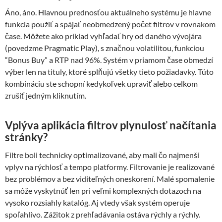
Áno, áno. Hlavnou prednosťou aktuálneho systému je hlavne
funkcia použiť a spájať neobmedzený počet filtrov v rovnakom
čase. Môžete ako príklad vyhľadať hry od daného vývojára
(povedzme Pragmatic Play), s značnou volatilitou, funkciou
“Bonus Buy” a RTP nad 96%. Systém v priamom čase obmedzí
výber len na tituly, ktoré splňujú všetky tieto požiadavky. Túto
kombináciu ste schopní kedykoľvek upraviť alebo celkom
zrušiť jedným kliknutím.
Vplýva aplikácia filtrov plynulosť načítania
stránky?
Filtre boli technicky optimalizované, aby mali čo najmenší
vplyv na rýchlosť a tempo platformy. Filtrovanie je realizované
bez problémov a bez viditeľných oneskorení. Malé spomalenie
sa môže vyskytnúť len pri veľmi komplexných dotazoch na
vysoko rozsiahly katalóg. Aj vtedy však systém operuje
spoľahlivo. Zážitok z prehľadávania ostáva rýchly a rýchly.