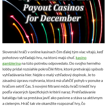
Slovenskí hráči v online kasínach čím ďalej tým viac vítajú, keď
pohotovo vyhľadajú hru, na ktorú majú chuť.
kasíno
gamblerina
na túto potrebu odpovedalo. Do svojho herného
lobby pridal rozsiahle pokročilé filtre, ktoré pretvárajú spôsob
vyhľadávania hier. Nejde o malý vzhľadový doplnok. Je to
zásadnú úpravu rozhrania, ktorá má uľahčiť pohyb v ponuke a
hráčom setriť čas. S novými filtrami môžu hráči triediť hry
podľa viacerých špecifických kritérií naraz. Prehľadávanie
katalógu tak sa prestáva javiť ako pasívne a stáva sa aktívnym
a cieleným. Hráč tak vie okamžite rozpoznať hry, čo