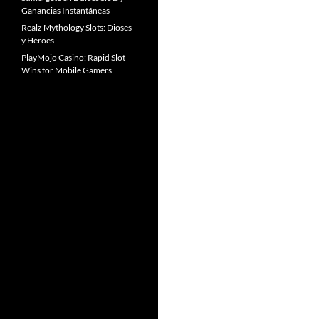
Ganancias Instantáneas
Realz Mythology Slots: Dioses
y Héroes
PlayMojo Casino: Rapid Slot
Wins for Mobile Gamers