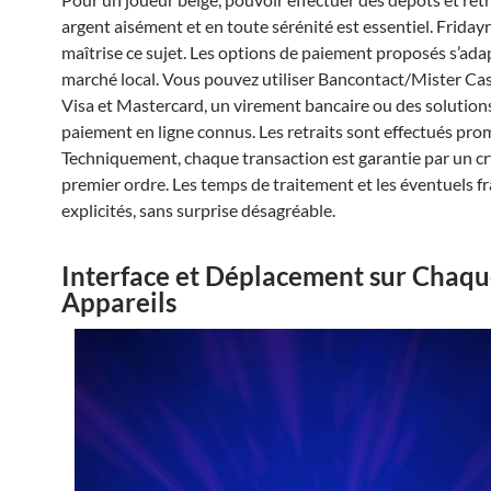
argent aisément et en toute sérénité est essentiel. Friday
maîtrise ce sujet. Les options de paiement proposés s’ada
marché local. Vous pouvez utiliser Bancontact/Mister Cash
Visa et Mastercard, un virement bancaire ou des solution
paiement en ligne connus. Les retraits sont effectués pr
Techniquement, chaque transaction est garantie par un c
premier ordre. Les temps de traitement et les éventuels fr
explicités, sans surprise désagréable.
Interface et Déplacement sur Chaqu
Appareils