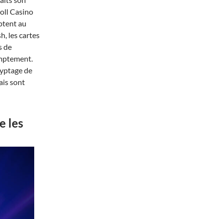
roll Casino
ptent au
, les cartes
s de
omptement.
ryptage de
ais sont
e les