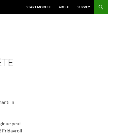
START MODULE
ABOUT
SURVEY
ÊTE
lgique peut
é Fridayroll