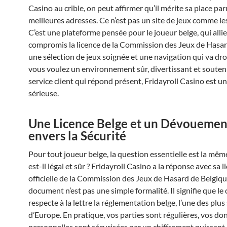
Casino au crible, on peut affirmer qu’il mérite sa place par
meilleures adresses. Ce n’est pas un site de jeux comme le
C’est une plateforme pensée pour le joueur belge, qui alli
compromis la licence de la Commission des Jeux de Hasar
une sélection de jeux soignée et une navigation qui va droi
vous voulez un environnement sûr, divertissant et souten
service client qui répond présent, Fridayroll Casino est un
sérieuse.
Une Licence Belge et un Dévouemen
envers la Sécurité
Pour tout joueur belge, la question essentielle est la même
est-il légal et sûr ? Fridayroll Casino a la réponse avec sa l
officielle de la Commission des Jeux de Hasard de Belgiqu
document n’est pas une simple formalité. Il signifie que le
respecte à la lettre la réglementation belge, l’une des plus 
d’Europe. En pratique, vos parties sont régulières, vos d
personnelles sont sécurisées par un chiffrement puissant e