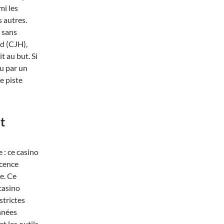
mi les
s autres.
e sans
d (CJH),
t au but. Si
u par un
e piste
t
 : ce casino
icence
e. Ce
 casino
strictes
onnées
t les outils