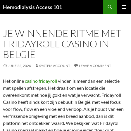
Skip
Search
Hemodialysis Access 101
to
PRIMAR
content
MENU
JE WINNENDE RITME MET
FRIDAYROLL CASINO IN
BELGIË
JUNE 22, 2026
SYSTEM ACCOUNT
LEAVE A COMMENT
Het online
casino fridayroll
vinden is meer dan een selectie
met spellen afstrepen. Het draait om een locatie die
overeenkomt met hoe jij gokt en wat je verwacht. Fridayroll
Casino heeft sinds kort zijn debuut in België, met veel focus
voor flow, flow en een vloeiend verloop. Als je houdt van een
verfrissende omgeving met een breed aanbod, dan is dit
platform het ontdekken waard. We bekijken wat Fridayroll
Casino speciaal maakt en hoe je er jouw eigen flow kunt