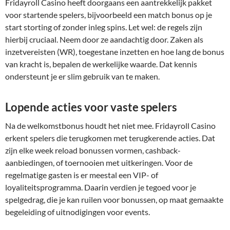
Fridayroll Casino heeft doorgaans een aantrekkelijk pakket
voor startende spelers, bijvoorbeeld een match bonus op je
start storting of zonder inleg spins. Let wel: de regels zijn
hierbij cruciaal. Neem door ze aandachtig door. Zaken als
inzetvereisten (WR), toegestane inzetten en hoe lang de bonus
van kracht is, bepalen de werkelijke waarde. Dat kennis
ondersteunt je er slim gebruik van te maken.
Lopende acties voor vaste spelers
Na de welkomstbonus houdt het niet mee. Fridayroll Casino
erkent spelers die terugkomen met terugkerende acties. Dat
zijn elke week reload bonussen vormen, cashback-
aanbiedingen, of toernooien met uitkeringen. Voor de
regelmatige gasten is er meestal een VIP- of
loyaliteitsprogramma. Daarin verdien je tegoed voor je
spelgedrag, die je kan ruilen voor bonussen, op maat gemaakte
begeleiding of uitnodigingen voor events.