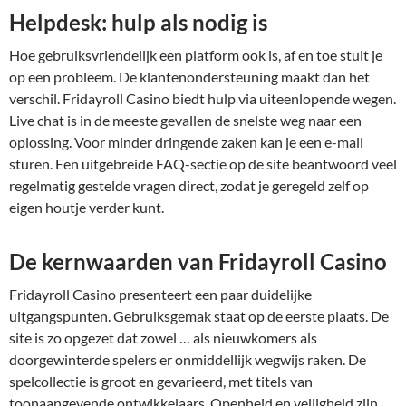
Helpdesk: hulp als nodig is
Hoe gebruiksvriendelijk een platform ook is, af en toe stuit je
op een probleem. De klantenondersteuning maakt dan het
verschil. Fridayroll Casino biedt hulp via uiteenlopende wegen.
Live chat is in de meeste gevallen de snelste weg naar een
oplossing. Voor minder dringende zaken kan je een e-mail
sturen. Een uitgebreide FAQ-sectie op de site beantwoord veel
regelmatig gestelde vragen direct, zodat je geregeld zelf op
eigen houtje verder kunt.
De kernwaarden van Fridayroll Casino
Fridayroll Casino presenteert een paar duidelijke
uitgangspunten. Gebruiksgemak staat op de eerste plaats. De
site is zo opgezet dat zowel … als nieuwkomers als
doorgewinterde spelers er onmiddellijk wegwijs raken. De
spelcollectie is groot en gevarieerd, met titels van
toonaangevende ontwikkelaars. Openheid en veiligheid zijn