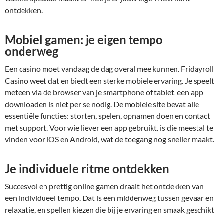
ontdekken.
Mobiel gamen: je eigen tempo
onderweg
Een casino moet vandaag de dag overal mee kunnen. Fridayroll
Casino weet dat en biedt een sterke mobiele ervaring. Je speelt
meteen via de browser van je smartphone of tablet, een app
downloaden is niet per se nodig. De mobiele site bevat alle
essentiële functies: storten, spelen, opnamen doen en contact
met support. Voor wie liever een app gebruikt, is die meestal te
vinden voor iOS en Android, wat de toegang nog sneller maakt.
Je individuele ritme ontdekken
Succesvol en prettig online gamen draait het ontdekken van
een individueel tempo. Dat is een middenweg tussen gevaar en
relaxatie, en spellen kiezen die bij je ervaring en smaak geschikt