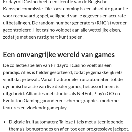
Fridayroll Casino heeft een licentie van de Belgische
Kansspelcommissie. Die toestemming is een absolute garantie
voor rechtvaardig spel, veiligheid van je gegevens en accurate
uitbetalingen. De random number generators (RNG’s) worden
gecontroleerd. Het casino voldoet aan alle wettelijke eisen,
zodat je met een rustig hart kunt spelen.
Een omvangrijke wereld van games
De collectie spellen van Fridayroll Casino voelt als een
paradijs. Alles is helder gesorteerd, zodat je gemakkelijk iets
vindt dat je bevalt. Vanaf traditionele fruitautomaten tot de
dynamische actie van live dealer games, het assortiment is
uitgebreid. Allianties met studios als NetEnt, Play’n GO en
Evolution Gaming garanderen scherpe graphics, moderne
features en vloeiende gameplay.
Digitale fruitautomaten: Talloze titels met uiteenlopende
thema’s, bonusrondes en af en toe een progressieve jackpot.