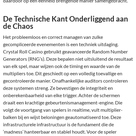
daardoor op een eenheid brengende manier samengebracht.
De Technische Kant Onderliggend aan
de Chaos
Het probleemloos en correct managen van zulke
gecompliceerde evenementen is een techniek uitdaging.
Crystal Roll Casino gebruikt geavanceerde Random Number
Generators (RNG’s). Deze bepalen niet uitsluitend de resultaat
van elk spel, maar wijzen ook de timing en waarde van de
multipliers toe. Dit geschiedt op een volledig toevallige en
gecontroleerde manier. Onafhankelijke auditors controleren
deze systemen streng. Ze bevestigen de integriteit en
onberekenbaarheid van elke trigger. Achter de schermen
draait een krachtige gebeurtenismanagement-engine. Die
volgt de voortgang van spelers in realtime, vult multiplier-
balken bij en wijst beloningen geautomatiseerd toe. Deze
infrastructurele infrastructuur is de fundament die de
‘madness’ hanteerbaar en stabiel houdt. Voor de speler