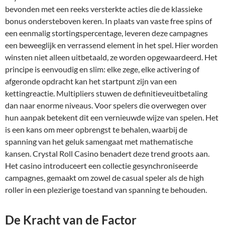
bevonden met een reeks versterkte acties die de klassieke
bonus ondersteboven keren. In plaats van vaste free spins of
een eenmalig stortingspercentage, leveren deze campagnes
een beweeglijk en verrassend element in het spel. Hier worden
winsten niet alleen uitbetaald, ze worden opgewaardeerd. Het
principe is eenvoudig en slim: elke zege, elke activering of
afgeronde opdracht kan het startpunt zijn van een
kettingreactie. Multipliers stuwen de definitieveuitbetaling
dan naar enorme niveaus. Voor spelers die overwegen over
hun aanpak betekent dit een vernieuwde wijze van spelen. Het
is een kans om meer opbrengst te behalen, waarbij de
spanning van het geluk samengaat met mathematische
kansen. Crystal Roll Casino benadert deze trend groots aan.
Het casino introduceert een collectie gesynchroniseerde
campagnes, gemaakt om zowel de casual speler als de high
roller in een plezierige toestand van spanning te behouden.
De Kracht van de Factor