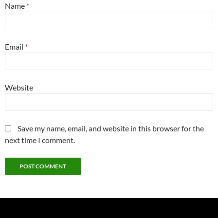
Name
*
Email
*
Website
Save my name, email, and website in this browser for the
next time I comment.