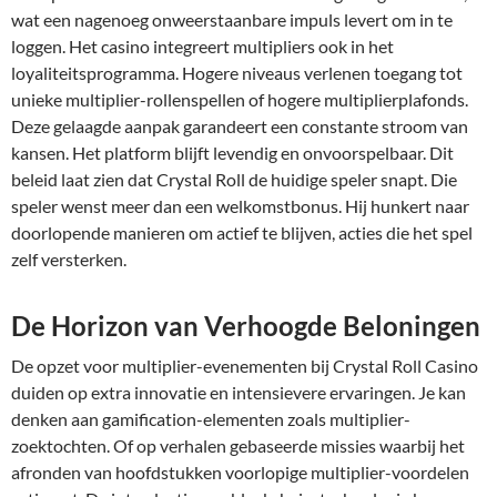
wat een nagenoeg onweerstaanbare impuls levert om in te
loggen. Het casino integreert multipliers ook in het
loyaliteitsprogramma. Hogere niveaus verlenen toegang tot
unieke multiplier-rollenspellen of hogere multiplierplafonds.
Deze gelaagde aanpak garandeert een constante stroom van
kansen. Het platform blijft levendig en onvoorspelbaar. Dit
beleid laat zien dat Crystal Roll de huidige speler snapt. Die
speler wenst meer dan een welkomstbonus. Hij hunkert naar
doorlopende manieren om actief te blijven, acties die het spel
zelf versterken.
De Horizon van Verhoogde Beloningen
De opzet voor multiplier-evenementen bij Crystal Roll Casino
duiden op extra innovatie en intensievere ervaringen. Je kan
denken aan gamification-elementen zoals multiplier-
zoektochten. Of op verhalen gebaseerde missies waarbij het
afronden van hoofdstukken voorlopige multiplier-voordelen