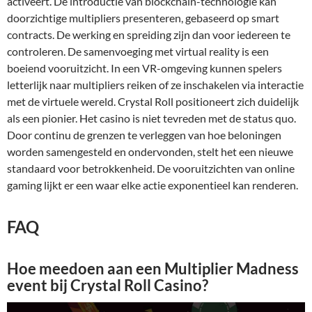
activeert. De introductie van blockchain-technologie kan
doorzichtige multipliers presenteren, gebaseerd op smart
contracts. De werking en spreiding zijn dan voor iedereen te
controleren. De samenvoeging met virtual reality is een
boeiend vooruitzicht. In een VR-omgeving kunnen spelers
letterlijk naar multipliers reiken of ze inschakelen via interactie
met de virtuele wereld. Crystal Roll positioneert zich duidelijk
als een pionier. Het casino is niet tevreden met de status quo.
Door continu de grenzen te verleggen van hoe beloningen
worden samengesteld en ondervonden, stelt het een nieuwe
standaard voor betrokkenheid. De vooruitzichten van online
gaming lijkt er een waar elke actie exponentieel kan renderen.
FAQ
Hoe meedoen aan een Multiplier Madness
event bij Crystal Roll Casino?